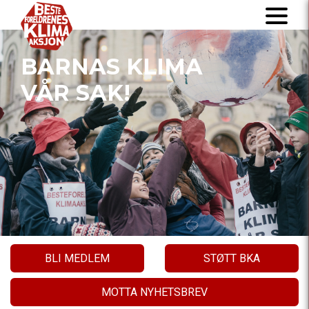
BARNAS KLIMA
VÅR SAK!
BLI MEDLEM
STØTT BKA
MOTTA NYHETSBREV