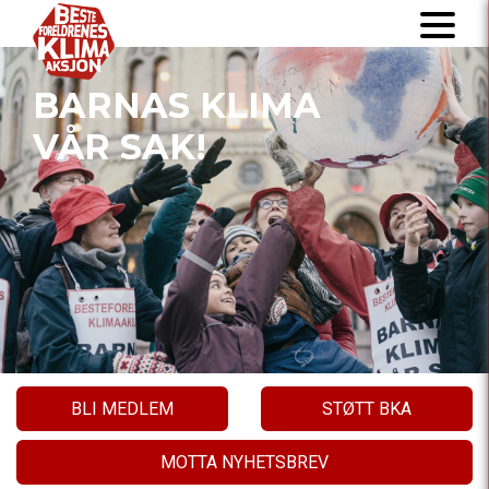
BARNAS KLIMA
VÅR SAK!
BLI MEDLEM
STØTT BKA
MOTTA NYHETSBREV