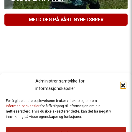
MELD DEG PÅ VÅRT NYHETSBREV
Administrer samtykke for
informasjonskapsler
For å gi de beste opplevelsene bruker vi teknologier som
Besteforeldrenes klimaaksjon
informasjonskapsler
for å få tilgang til informasjon om din
nettleseratferd. Hvis du ikke aksepterer dette, kan det ha negativ
Ansvarlig redaktør
: Halfdan Wiik |
innvirkning på visse egenskaper og funksjoner.
halfdan.wiik@besteforeldrene.no
| 971 96 809
Besøksadresse
: Hausmannsgt. 19, 0182 Oslo