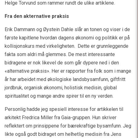
Helge Torvund som rammer rundt de ulike artiklene.
Fra den akternative praksis
Erik Dammann og Øystein Dahle slår an tonen og viser i de
første kapitlene hvordan dagens økonomi og politikk er på
kollisjonskurs med virkeligheten. Dette er grunnleggende
fakta som aldri må glemmes. De mest interessante
bidragene er nok likevel de som går dypere ned i den
«alternative praksis». Her er rapporter fra folk som i mange
år har arbeidet med økologiske landsbysamfunn, giftfritt
jordbruk, organisk økonomi, holistisk medisin, global
spiritualitet og mange andre spirer til en ny verden.
Personlig hadde jeg spesiell interesse for artikkelen til
arkitekt Fredrica Miller fra Gaia-gruppen. Hun skriver
reflektert om prinsippene for bærekraftige bysamfunn. Jeg
likte også godt bidraget om helhetlig medisin fra Jens