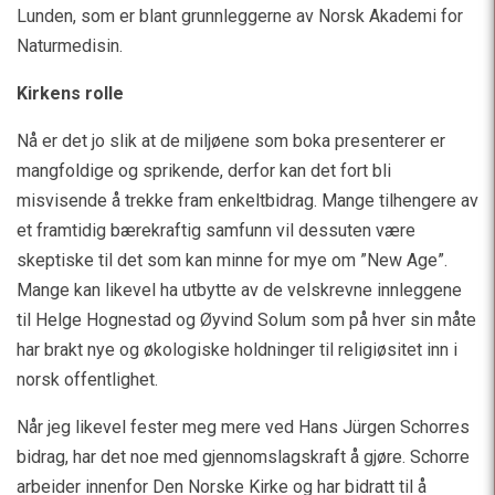
Lunden, som er blant grunnleggerne av Norsk Akademi for
Naturmedisin.
Kirkens rolle
Nå er det jo slik at de miljøene som boka presenterer er
mangfoldige og sprikende, derfor kan det fort bli
misvisende å trekke fram enkeltbidrag. Mange tilhengere av
et framtidig bærekraftig samfunn vil dessuten være
skeptiske til det som kan minne for mye om ”New Age”.
Mange kan likevel ha utbytte av de velskrevne innleggene
til Helge Hognestad og Øyvind Solum som på hver sin måte
har brakt nye og økologiske holdninger til religiøsitet inn i
norsk offentlighet.
Når jeg likevel fester meg mere ved Hans Jürgen Schorres
bidrag, har det noe med gjennomslagskraft å gjøre. Schorre
arbeider innenfor Den Norske Kirke og har bidratt til å