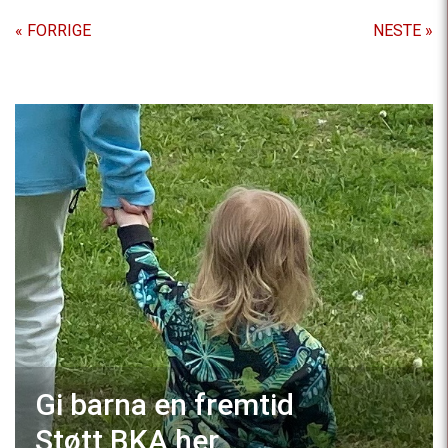
« FORRIGE
NESTE »
Gi barna en fremtid
Støtt BKA
her