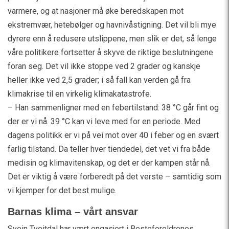
varmere, og at nasjoner må øke beredskapen mot
ekstremvær, hetebølger og havnivåstigning. Det vil bli mye
dyrere enn å redusere utslippene, men slik er det, så lenge
våre politikere fortsetter å skyve de riktige beslutningene
foran seg. Det vil ikke stoppe ved 2 grader og kanskje
heller ikke ved 2,5 grader; i så fall kan verden gå fra
klimakrise til en virkelig klimakatastrofe.
– Han sammenligner med en febertilstand: 38 °C går fint og
der er vi nå. 39 °C kan vi leve med for en periode. Med
dagens politikk er vi på vei mot over 40 i feber og en svært
farlig tilstand. Da teller hver tiendedel, det vet vi fra både
medisin og klimavitenskap, og det er der kampen står nå.
Det er viktig å være forberedt på det verste – samtidig som
vi kjemper for det best mulige.
Barnas klima – vårt ansvar
Svein Tveitdal har vært engasjert i Besteforeldrenes