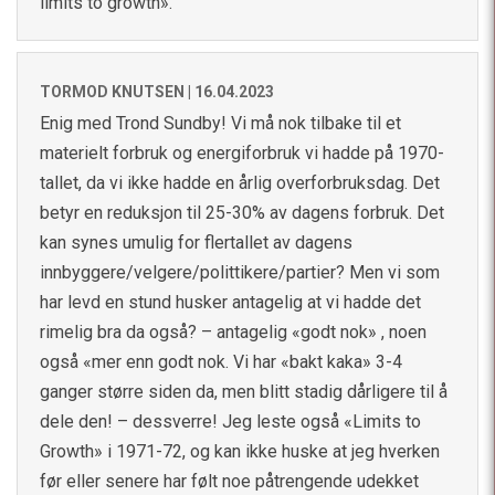
limits to growth».
TORMOD KNUTSEN |
16.04.2023
Enig med Trond Sundby! Vi må nok tilbake til et
materielt forbruk og energiforbruk vi hadde på 1970-
tallet, da vi ikke hadde en årlig overforbruksdag. Det
betyr en reduksjon til 25-30% av dagens forbruk. Det
kan synes umulig for flertallet av dagens
innbyggere/velgere/polittikere/partier? Men vi som
har levd en stund husker antagelig at vi hadde det
rimelig bra da også? – antagelig «godt nok» , noen
også «mer enn godt nok. Vi har «bakt kaka» 3-4
ganger større siden da, men blitt stadig dårligere til å
dele den! – dessverre! Jeg leste også «Limits to
Growth» i 1971-72, og kan ikke huske at jeg hverken
før eller senere har følt noe påtrengende udekket