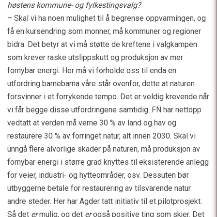
høstens kommune- og fylkestingsvalg?
– Skal vi ha noen mulighet til å begrense oppvarmingen, og
få en kursendring som monner, må kommuner og regioner
bidra. Det betyr at vi må støtte de kreftene i valgkampen
som krever raske utslippskutt og produksjon av mer
fornybar energi. Her må vi forholde oss til enda en
utfordring barnebarna våre står ovenfor, dette at naturen
forsvinner i et forrykende tempo. Det er veldig krevende når
vi får begge disse utfordringene samtidig. FN har nettopp
vedtatt at verden må verne 30 % av land og hav og
restaurere 30 % av forringet natur, alt innen 2030. Skal vi
unngå flere alvorlige skader på naturen, må produksjon av
fornybar energi i større grad knyttes til eksisterende anlegg
for veier, industri- og hytteområder, osv. Dessuten bør
utbyggerne betale for restaurering av tilsvarende natur
andre steder. Her har Agder tatt initiativ til et pilotprosjekt.
Så det
er
mulig, og det
er
også positive ting som skjer. Det