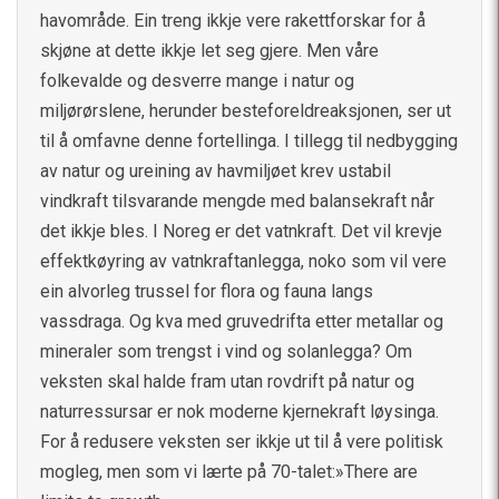
havområde. Ein treng ikkje vere rakettforskar for å
skjøne at dette ikkje let seg gjere. Men våre
folkevalde og desverre mange i natur og
miljørørslene, herunder besteforeldreaksjonen, ser ut
til å omfavne denne fortellinga. I tillegg til nedbygging
av natur og ureining av havmiljøet krev ustabil
vindkraft tilsvarande mengde med balansekraft når
det ikkje bles. I Noreg er det vatnkraft. Det vil krevje
effektkøyring av vatnkraftanlegga, noko som vil vere
ein alvorleg trussel for flora og fauna langs
vassdraga. Og kva med gruvedrifta etter metallar og
mineraler som trengst i vind og solanlegga? Om
veksten skal halde fram utan rovdrift på natur og
naturressursar er nok moderne kjernekraft løysinga.
For å redusere veksten ser ikkje ut til å vere politisk
mogleg, men som vi lærte på 70-talet:»There are