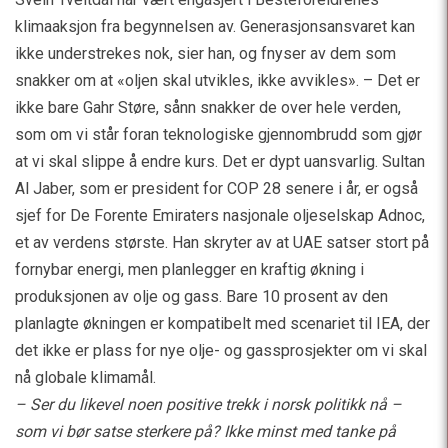
klimaaksjon fra begynnelsen av. Generasjonsansvaret kan
ikke understrekes nok, sier han, og fnyser av dem som
snakker om at «oljen skal utvikles, ikke avvikles». – Det er
ikke bare Gahr Støre, sånn snakker de over hele verden,
som om vi står foran teknologiske gjennombrudd som gjør
at vi skal slippe å endre kurs. Det er dypt uansvarlig. Sultan
Al Jaber, som er president for COP 28 senere i år, er også
sjef for De Forente Emiraters nasjonale oljeselskap Adnoc,
et av verdens største. Han skryter av at UAE satser stort på
fornybar energi, men planlegger en kraftig økning i
produksjonen av olje og gass. Bare 10 prosent av den
planlagte økningen er kompatibelt med scenariet til IEA, der
det ikke er plass for nye olje- og gassprosjekter om vi skal
nå globale klimamål.
– Ser du likevel noen positive trekk i norsk politikk nå –
som vi bør satse sterkere på? Ikke minst med tanke på