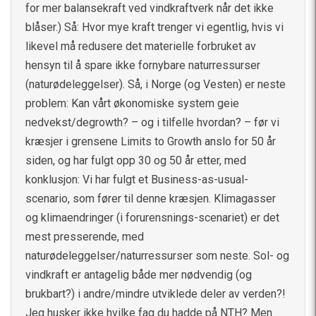
for mer balansekraft ved vindkraftverk når det ikke
blåser.) Så: Hvor mye kraft trenger vi egentlig, hvis vi
likevel må redusere det materielle forbruket av
hensyn til å spare ikke fornybare naturressurser
(naturødeleggelser). Så, i Norge (og Vesten) er neste
problem: Kan vårt økonomiske system geie
nedvekst/degrowth? – og i tilfelle hvordan? – før vi
kræsjer i grensene Limits to Growth anslo for 50 år
siden, og har fulgt opp 30 og 50 år etter, med
konklusjon: Vi har fulgt et Business-as-usual-
scenario, som fører til denne kræsjen. Klimagasser
og klimaendringer (i forurensnings-scenariet) er det
mest presserende, med
naturødeleggelser/naturressurser som neste. Sol- og
vindkraft er antagelig både mer nødvendig (og
brukbart?) i andre/mindre utviklede deler av verden?!
Jeg husker ikke hvilke fag du hadde på NTH? Men