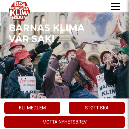
BARNAS KLIMA
VÅR SAK!
BLI MEDLEM
STØTT BKA
MOTTA NYHETSBREV