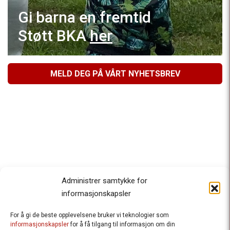
Gi barna en fremtid
Støtt BKA
her
MELD DEG PÅ VÅRT NYHETSBREV
Administrer samtykke for
informasjonskapsler
For å gi de beste opplevelsene bruker vi teknologier som
Besteforeldrenes klimaaksjon
informasjonskapsler
for å få tilgang til informasjon om din