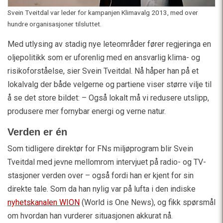
Svein Tveitdal var leder for kampanjen Klimavalg 2013, med over
hundre organisasjoner tilsluttet.
Med utlysing av stadig nye leteområder fører regjeringa en
oljepolitikk som er uforenlig med en ansvarlig klima- og
risikoforståelse, sier Svein Tveitdal. Nå håper han på et
lokalvalg der både velgerne og partiene viser større vilje til
å se det store bildet: – Også lokalt må vi redusere utslipp,
produsere mer fornybar energi og verne natur.
Verden er én
Som tidligere direktør for FNs miljøprogram blir Svein
Tveitdal med jevne mellomrom intervjuet på radio- og TV-
stasjoner verden over – også fordi han er kjent for sin
direkte tale. Som da han nylig var på lufta i den indiske
nyhetskanalen WION
(World is One News), og fikk spørsmål
om hvordan han vurderer situasjonen akkurat nå.