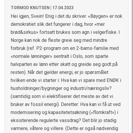
TORMOD KNUTSEN |
17.04.2023
Hei igjen, Svein! Enig i det du skriver. «Bøygen» er nok
demokratiet slik det fungerer i dag, hvor «mer
brød&sirkus» fortsatt brukes som agn i velgerfiske. I
Norge kan nok de fleste greie seg med mindre
forbruk (ref. P2-program om en 2-barns-familie med
«normale lønninger» sentralt i Oslo, som sparte
halvparten av lønn etter skatt og greide seg godt på
resten). Når det gjelder energi, er jo spørsmålet
hvilken ende vi starter i: Hva kan vi spare med ENØK i
husholdninger/bygninger og industri/næringsliv?
(samtidig som vi elektifiserer det meste av det vi
bruker av fossil energi). Deretter: Hva kan vi få ut ved
modernisering og kapasitetetsøkning («flomkraft») i
eksisterende regulerte vassdrag? Det blir jo stadig
varmere, våtere og villere. (Dette er også nødvendig