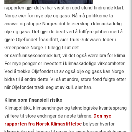
rapporten gjør det vi har visst en god stund tindrende klart:
Norge eier for mye olje og gass. Nå må politikerne ta
ansvar, og stoppe Norges doble eierskap i klimaskadelig
olje og gass. Det gjør de best ved å fullføre jobben med å
gjøre Oljefondet fossilfritt, sier Truls Gulowsen, leder i
Greenpeace Norge. I tillegg til at det
er samfunnsøkonomisk lurt, vil det også være bra for klima.
For mye penger er investert i klimaskadelige virksomheter.
Ved å trekke Oljefondet ut av også olje og gass kan Norge
bidra til å endre dette. Vi så at andre, store fond fulgte etter
når Oljefondet trakk seg ut av kull, sier han.
Klima som finansiell risiko
Klimapolitikk, klimaendringer og teknologiske kvantesprang
vil føre til store endringer de neste tiårene.
Den nye
rapporten fra Norsk Klimastiftelse
belyser hvorfor
klimarisiko må legges til grunn for investeringsbeslutninger