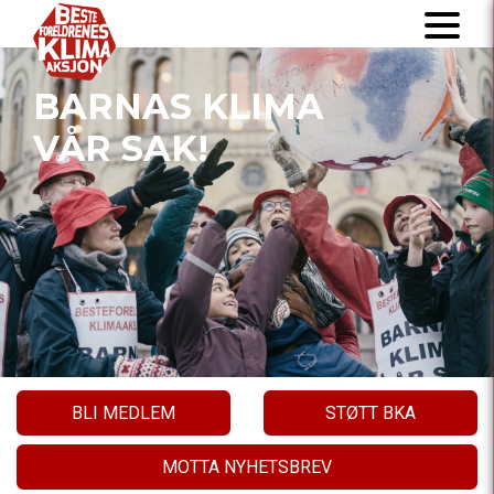
BARNAS KLIMA
VÅR SAK!
BLI MEDLEM
STØTT BKA
MOTTA NYHETSBREV