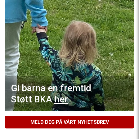
Gi barna en fremtid
Støtt BKA
her
MELD DEG PÅ VÅRT NYHETSBREV