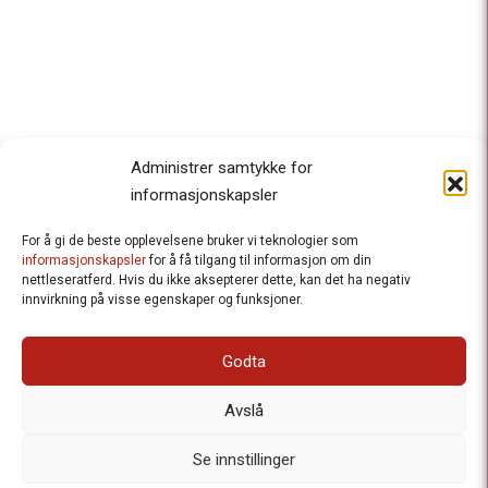
Administrer samtykke for
informasjonskapsler
For å gi de beste opplevelsene bruker vi teknologier som
Besteforeldrenes klimaaksjon
informasjonskapsler
for å få tilgang til informasjon om din
nettleseratferd. Hvis du ikke aksepterer dette, kan det ha negativ
Ansvarlig redaktør
: Halfdan Wiik |
innvirkning på visse egenskaper og funksjoner.
halfdan.wiik@besteforeldrene.no
| 971 96 809
Besøksadresse
: Hausmannsgt. 19, 0182 Oslo
Godta
Postadresse
: Postboks 1231 Vika, 0110 Oslo.
E-post
: post@besteforeldreaksjonen.no
Avslå
Organisasjonsnummer
: 998 636 779
Vår Personvernerklæring
Informasjonskapsler (Cookies)
Se innstillinger