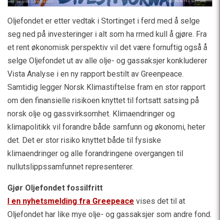
Oljefondet er etter vedtak i Stortinget i ferd med å selge
seg ned på investeringer i alt som ha rmed kull å gjøre. Fra
et rent økonomisk perspektiv vil det være fornuftig også å
selge Oljefondet ut av alle olje- og gassaksjer konkluderer
Vista Analyse i en ny rapport bestilt av Greenpeace.
Samtidig legger Norsk Klimastiftelse fram en stor rapport
om den finansielle risikoen knyttet til fortsatt satsing på
norsk olje og gassvirksomhet. Klimaendringer og
klimapolitikk vil forandre både samfunn og økonomi, heter
det. Det er stor risiko knyttet både til fysiske
klimaendringer og alle forandringene overgangen til
nullutslippssamfunnet representerer.
Gjør Oljefondet fossilfritt
I en nyhetsmelding fra Greepeace
vises det til at
Oljefondet har like mye olje- og gassaksjer som andre fond.