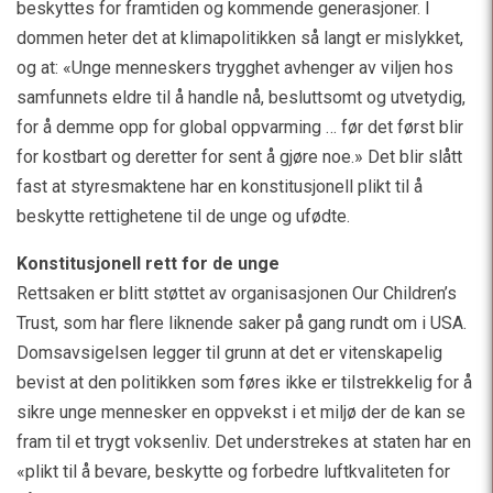
beskyttes for framtiden og kommende generasjoner. I
dommen heter det at klimapolitikken så langt er mislykket,
og at: «Unge menneskers trygghet avhenger av viljen hos
samfunnets eldre til å handle nå, besluttsomt og utvetydig,
for å demme opp for global oppvarming … før det først blir
for kostbart og deretter for sent å gjøre noe.» Det blir slått
fast at styresmaktene har en konstitusjonell plikt til å
beskytte rettighetene til de unge og ufødte.
Konstitusjonell rett for de unge
Rettsaken er blitt støttet av organisasjonen Our Children’s
Trust, som har flere liknende saker på gang rundt om i USA.
Domsavsigelsen legger til grunn at det er vitenskapelig
bevist at den politikken som føres ikke er tilstrekkelig for å
sikre unge mennesker en oppvekst i et miljø der de kan se
fram til et trygt voksenliv. Det understrekes at staten har en
«plikt til å bevare, beskytte og forbedre luftkvaliteten for