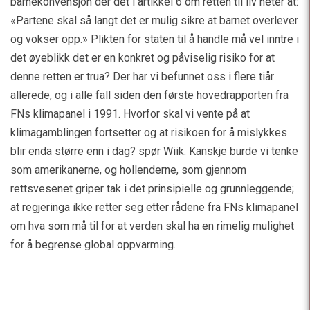
barnekonvensjon der det i artikkel 6 om retten til liv heter at:
«Partene skal så langt det er mulig sikre at barnet overlever
og vokser opp.» Plikten for staten til å handle må vel inntre i
det øyeblikk det er en konkret og påviselig risiko for at
denne retten er trua? Der har vi befunnet oss i flere tiår
allerede, og i alle fall siden den første hovedrapporten fra
FNs klimapanel i 1991. Hvorfor skal vi vente på at
klimagamblingen fortsetter og at risikoen for å mislykkes
blir enda større enn i dag? spør Wiik. Kanskje burde vi tenke
som amerikanerne, og hollenderne, som gjennom
rettsvesenet griper tak i det prinsipielle og grunnleggende;
at regjeringa ikke retter seg etter rådene fra FNs klimapanel
om hva som må til for at verden skal ha en rimelig mulighet
for å begrense global oppvarming.