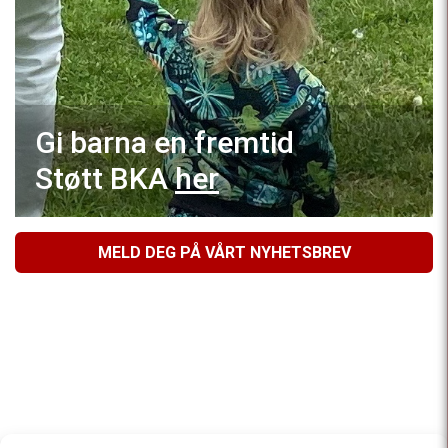
Gi barna en fremtid
Støtt BKA
her
MELD DEG PÅ VÅRT NYHETSBREV