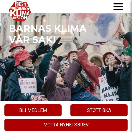
BARNAS KLIMA
VÅR SAK!
BLI MEDLEM
STØTT BKA
MOTTA NYHETSBREV