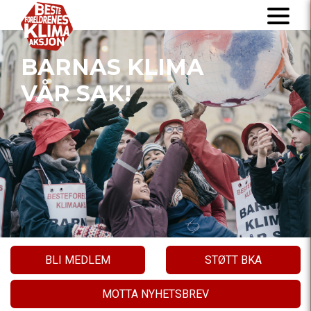
BARNAS KLIMA
VÅR SAK!
BLI MEDLEM
STØTT BKA
MOTTA NYHETSBREV