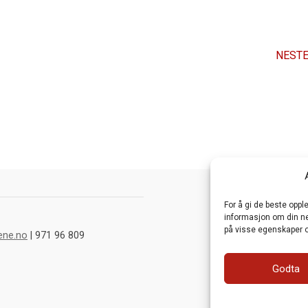
NESTE
For å gi de beste opp
informasjon om din net
på visse egenskaper o
ene.no
| 971 96 809
Godta
Webutvikling av
Fra