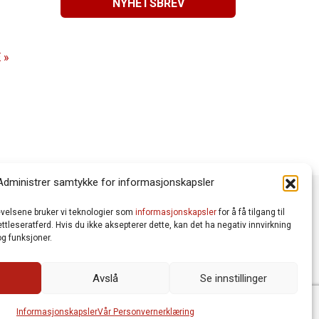
NYHETSBREV
 »
Administrer samtykke for informasjonskapsler
levelsene bruker vi teknologier som
informasjonskapsler
for å få tilgang til
tleseratferd. Hvis du ikke aksepterer dette, kan det ha negativ innvirkning
g funksjoner.
Avslå
Se innstillinger
Vår Personvernerklæring
Informasjonskapsler (Cookies)
meworks AS
| Logo av Blanke Ark | Design av Merete Bertheau
Informasjonskapsler
Vår Personvernerklæring