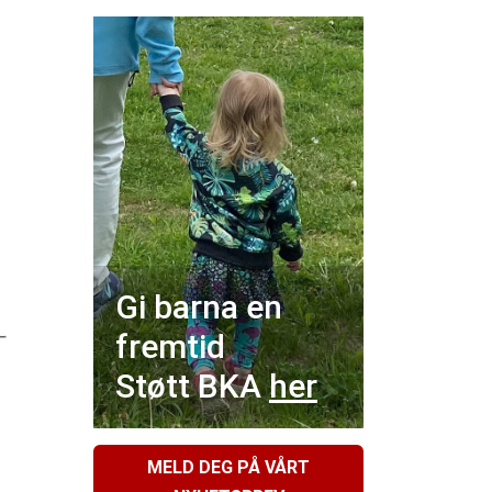
Gi barna en
fremtid
Støtt BKA
her
MELD DEG PÅ VÅRT