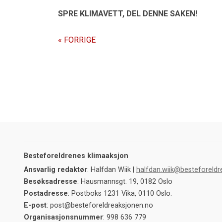
SPRE KLIMAVETT,
DEL DENNE SAKEN!
« FORRIGE
Besteforeldrenes klimaaksjon
Ansvarlig redaktør
: Halfdan Wiik |
halfdan.wiik@besteforeldr
Besøksadresse
: Hausmannsgt. 19, 0182 Oslo
Postadresse
: Postboks 1231 Vika, 0110 Oslo.
E-post
: post@besteforeldreaksjonen.no
Organisasjonsnummer
: 998 636 779