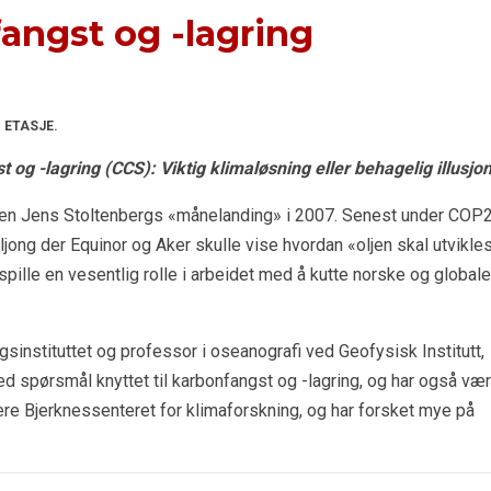
angst og -lagring
 ETASJE.
 og -lagring (CCS): Viktig klimaløsning eller behagelig illusjo
siden Jens Stoltenbergs «månelanding» i 2007. Senest under COP
jong der Equinor og Aker skulle vise hvordan «oljen skal utvikles
spille en vesentlig rolle i arbeidet med å kutte norske og globale
instituttet og professor i oseanografi ved Geofysisk Institutt,
ed spørsmål knyttet til karbonfangst og -lagring, og har også vær
lere Bjerknessenteret for klimaforskning, og har forsket mye på