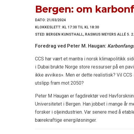
Bergen: om karbonf
DATO:
21/03/2024
KLOKKESLETT:
KL 17:30 TIL KL 18:30
STED:
BERGEN KUNSTHALL, RASMUS MEYERS ALLÉ 5. 2.
Foredrag ved Peter M. Haugan:
Karbonfangst
CCS har vært et mantra i norsk klimapolitikk 
i Dubai brukte Norge store ressurser på en pavil
ikke avvikes». Men er dette realistisk? Vil CCS 
utslipp fram mot 2050?
Peter M Haugan er fagdirektør ved Havforsknings
Universitetet i Bergen. Han jobbet i mange år m
forsker i oljeindustrien. Var senere med å etab
bærekraftige energiløsninger.