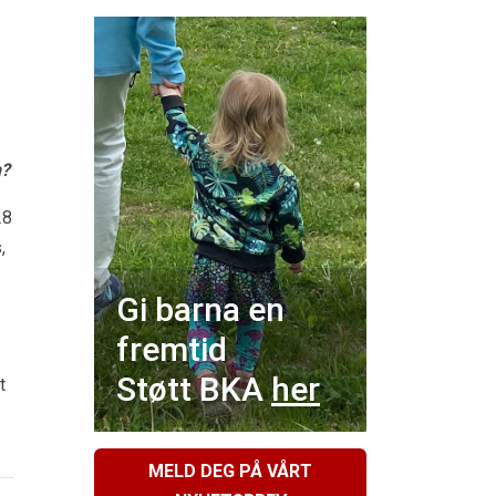
n?
28
,
Gi barna en
fremtid
Støtt BKA
her
t
MELD DEG PÅ VÅRT