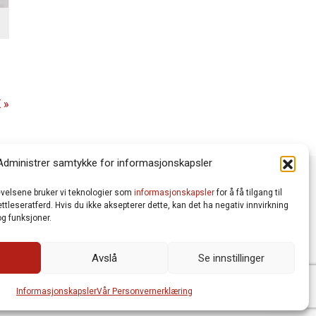
 »
Administrer samtykke for informasjonskapsler
levelsene bruker vi teknologier som
informasjonskapsler
for å få tilgang til
tleseratferd. Hvis du ikke aksepterer dette, kan det ha negativ innvirkning
g funksjoner.
Avslå
Se innstillinger
Vår Personvernerklæring
Informasjonskapsler (Cookies)
meworks AS
| Logo av Blanke Ark | Design av Merete Bertheau
Informasjonskapsler
Vår Personvernerklæring