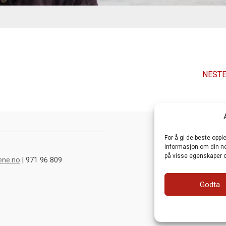
NESTE
For å gi de beste opp
informasjon om din net
på visse egenskaper o
ene.no
| 971 96 809
Godta
Webutvikling av
Fra