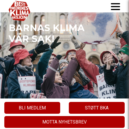
BARNAS KLIMA
VÅR SAK!
BLI MEDLEM
STØTT BKA
MOTTA NYHETSBREV