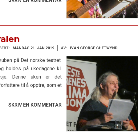
SKRIV EN KOMMENTAR
valen
SERT:
MANDAG 21. JAN 2019
AV:
IVAN GEORGE CHETWYND
ikuben på Det norske teatret.
 og holdes på ukedagene kl.
tasje. Denne uken er det
orfattere til å opptre, som et
SKRIV EN KOMMENTAR