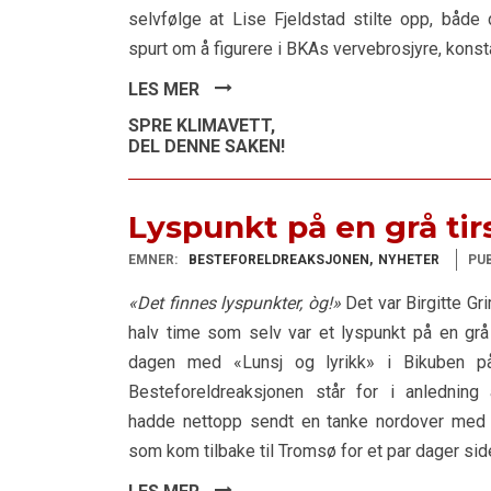
selvfølge at Lise Fjeldstad stilte opp, båd
spurt om å figurere i BKAs vervebrosjyre, konst
LES MER
SPRE KLIMAVETT,
DEL DENNE SAKEN!
Lyspunkt på en grå ti
EMNER:
BESTEFORELDREAKSJONEN
NYHETER
PUB
«Det finnes lyspunkter, òg!»
Det var Birgitte Gr
halv time som selv var et lyspunkt på en grå 
dagen med «Lunsj og lyrikk» i Bikuben p
Besteforeldreaksjonen står for i anledning å
hadde nettopp sendt en tanke nordover med
som kom tilbake til Tromsø for et par dager sid