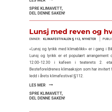
LES MER
SPRE KLIMAVETT,
DEL DENNE SAKEN!
Lunsj med reven og h
EMNER:
KLIMAFESTIVALEN § 112
NYHETER
PUBLI
«Lunsj og lyrikk med klimablikk» er i gang i B
Lunsj og lyrikk er et populært arrangement
12.00-12.30 i kafeen i teaterets 2. e
Besteforeldrenes klimaaksjon som har invitert f
ledd i årets klimafestival §112.
LES MER
SPRE KLIMAVETT,
DEL DENNE SAKEN!