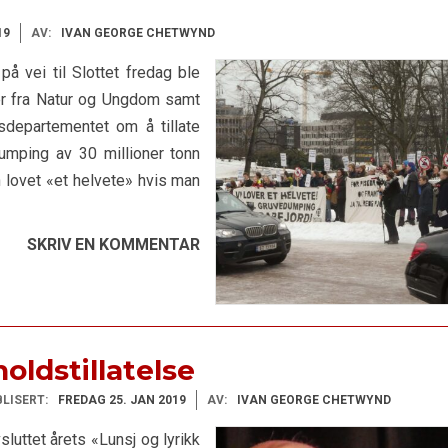
19
AV:
IVAN GEORGE CHETWYND
på vei til Slottet fredag ble
er fra Natur og Ungdom samt
sdepartementet om å tillate
umping av 30 millioner tonn
n lovet «et helvete» hvis man
SKRIV EN KOMMENTAR
ldstillatelse
LISERT:
FREDAG 25. JAN 2019
AV:
IVAN GEORGE CHETWYND
luttet årets «Lunsj og lyrikk