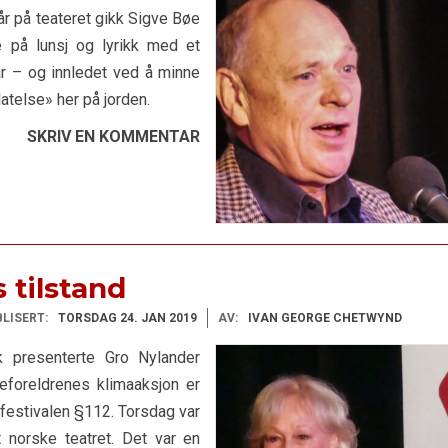
år på teateret gikk Sigve Bøe
e på lunsj og lyrikk med et
år – og innledet ved å minne
atelse» her på jorden.
SKRIV EN KOMMENTAR
 tilstand
LISERT:
TORSDAG 24. JAN 2019
AV:
IVAN GEORGE CHETWYND
k presenterte Gro Nylander
eforeldrenes klimaaksjon er
festivalen §112. Torsdag var
t norske teatret. Det var en