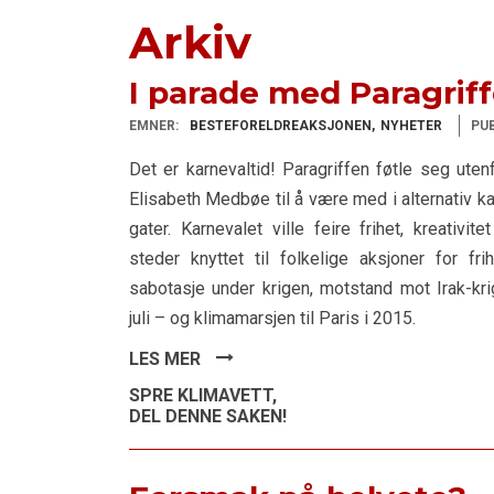
Arkiv
I parade med Paragrif
EMNER:
BESTEFORELDREAKSJONEN
NYHETER
PUB
Det er karnevaltid! Paragriffen føtle seg uten
Elisabeth Medbøe til å være med i alternativ 
gater. Karnevalet ville feire frihet, kreativi
steder knyttet til folkelige aksjoner for fr
sabotasje under krigen, motstand mot Irak-kri
juli – og klimamarsjen til Paris i 2015.
LES MER
SPRE KLIMAVETT,
DEL DENNE SAKEN!