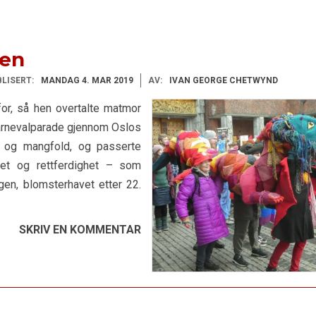
fen
LISERT:
MANDAG 4. MAR 2019
AV:
IVAN GEORGE CHETWYND
for, så hen overtalte matmor
karnevalparade gjennom Oslos
tet og mangfold, og passerte
ihet og rettferdighet – som
gen, blomsterhavet etter 22.
SKRIV EN KOMMENTAR