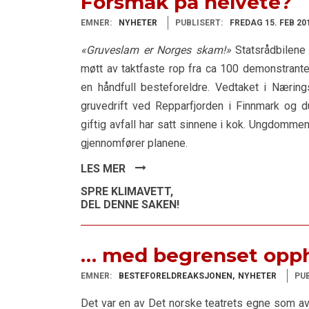
Forsmak på helvete?
EMNER:
NYHETER
PUBLISERT:
FREDAG 15. FEB 20
«Gruveslam er Norges skam!»
Statsrådbilene 
møtt av taktfaste rop fra ca 100 demonstrant
en håndfull besteforeldre. Vedtaket i Næring
gruvedrift ved Repparfjorden i Finnmark og d
giftig avfall har satt sinnene i kok. Ungdomme
gjennomfører planene.
LES MER
SPRE KLIMAVETT,
DEL DENNE SAKEN!
… med begrenset oppho
EMNER:
BESTEFORELDREAKSJONEN
NYHETER
PUB
Det var en av Det norske teatrets egne som avs