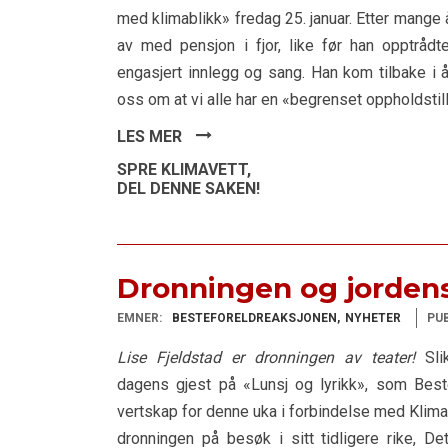
med klimablikk» fredag 25. januar. Etter mange 
av med pensjon i fjor, like før han opptrådt
engasjert innlegg og sang. Han kom tilbake i 
oss om at vi alle har en «begrenset oppholdstill
LES MER
SPRE KLIMAVETT,
DEL DENNE SAKEN!
Dronningen og jordens
EMNER:
BESTEFORELDREAKSJONEN
NYHETER
PUB
Lise Fjeldstad er dronningen av teater!
Sli
dagens gjest på «Lunsj og lyrikk», som Best
vertskap for denne uka i forbindelse med Klima
dronningen på besøk i sitt tidligere rike, De