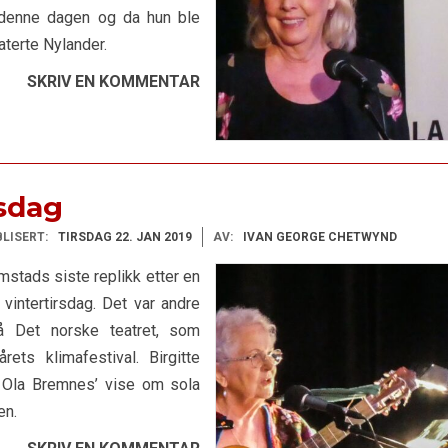
e denne dagen og da hun ble
aterte Nylander.
SKRIV EN KOMMENTAR
rsdag
LISERT:
TIRSDAG 22. JAN 2019
AV:
IVAN GEORGE CHETWYND
imstads siste replikk etter en
vintertirsdag. Det var andre
å Det norske teatret, som
rets klimafestival. Birgitte
 Ola Bremnes’ vise om sola
en.