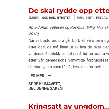
De skal rydde opp ette
EMNER:
GOD BOK
NYHETER
PUBLISERT:
FREDAG 
Arne Johan Vetlesen og Rasmus Willig: Hva skal
2018).
Når vi besteforeldre går bort, vil våre barn 
etter oss; de må finne ut av hva de skal gjør
verdensmålestokk er det ennå tid for oss å
etter vår generasjons vanvittige forbruksfes
ubeboelig om noen få tiår, hvis den fortsetter.
LES MER
SPRE KLIMAVETT,
DEL DENNE SAKEN!
Kringsatt av ungdom