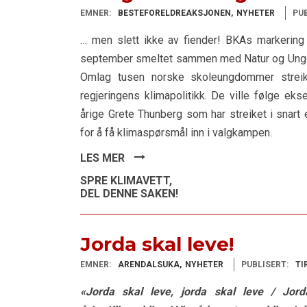
EMNER:
BESTEFORELDREAKSJONEN
NYHETER
PUB
… men slett ikke av fiender! BKAs markering 
september smeltet sammen med Natur og Ungdo
Omlag tusen norske skoleungdommer strei
regjeringens klimapolitikk. De ville følge ek
årige Grete Thunberg som har streiket i snar
for å få klimaspørsmål inn i valgkampen.
LES MER
SPRE KLIMAVETT,
DEL DENNE SAKEN!
Jorda skal leve!
EMNER:
ARENDALSUKA
NYHETER
PUBLISERT:
TI
«Jorda skal leve, jorda skal leve / Jorda