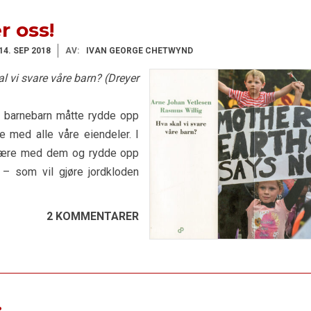
r oss!
14. SEP 2018
AV:
IVAN GEORGE CHETWYND
 vi svare våre barn? (Dreyer
og barnebarn måtte rydde opp
e med alle våre eiendeler. I
 være med dem og rydde opp
t – som vil gjøre jordkloden
2 KOMMENTARER
…