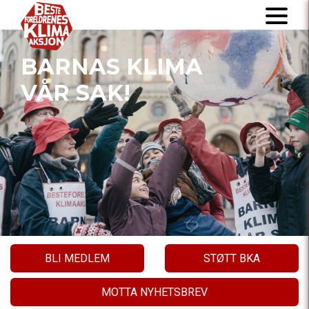
BARNAS KLIMA
VÅR SAK!
BLI MEDLEM
STØTT BKA
MOTTA NYHETSBREV