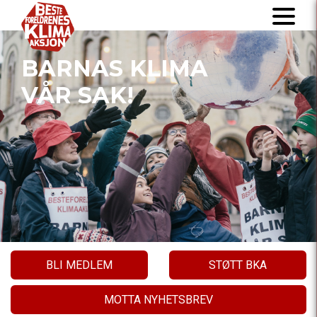
BARNAS KLIMA
VÅR SAK!
BLI MEDLEM
STØTT BKA
MOTTA NYHETSBREV