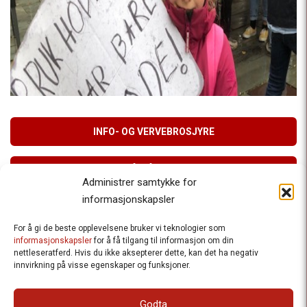
INFO- OG VERVEBROSJYRE
MELD DEG PÅ VÅRT NYHETSBREV
Administrer samtykke for
informasjonskapsler
For å gi de beste opplevelsene bruker vi teknologier som
Besteforeldrenes klimaaksjon
informasjonskapsler
for å få tilgang til informasjon om din
nettleseratferd. Hvis du ikke aksepterer dette, kan det ha negativ
Ansvarlig redaktør
: Halfdan Wiik |
innvirkning på visse egenskaper og funksjoner.
halfdan.wiik@besteforeldrene.no
| 971 96 809
Besøksadresse
: Hausmannsgt. 19, 0182 Oslo
Godta