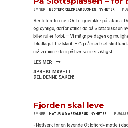
På Slottsplassen – for
EMNER:
BESTEFORELDREAKSJONEN
NYHETER
PUB
Besteforeldrene i Oslo ligger ikke på latsida. De
og synlige, derfor stiller de på Slottsplassen h
biler ruller forbi. – Vi må gripe dagen og muligh
lokallaget, Liv Marit. – Og nå med det skuffende
må vi minne dem på hva som er viktigst!
LES MER
SPRE KLIMAVETT,
DEL DENNE SAKEN!
Fjorden skal leve
EMNER:
NATUR OG AREALBRUK
NYHETER
PUBLISE
«Nettverk for en levende Oslofjord» møtte i dag