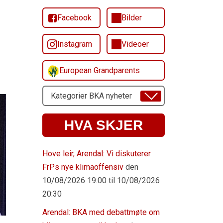
Facebook
Bilder
Instagram
Videoer
European Grandparents
Velg
Emne
HVA SKJER
Hove leir, Arendal: Vi diskuterer
FrPs nye klimaoffensiv
den
10/08/2026 19:00 til 10/08/2026
20:30
Arendal: BKA med debattmøte om