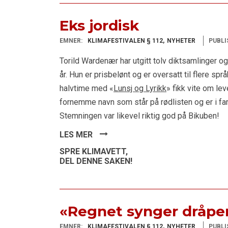
Eks jordisk
EMNER:
KLIMAFESTIVALEN § 112
NYHETER
PUBLI
Torild Wardenær har utgitt tolv diktsamlinger og
år. Hun er prisbelønt og er oversatt til flere sp
halvtime med «
Lunsj og Lyrikk
» fikk vite om l
fornemme navn som står på rødlisten og er i fare
Stemningen var likevel riktig god på Bikuben!
LES MER
SPRE KLIMAVETT,
DEL DENNE SAKEN!
«Regnet synger dråpe
EMNER:
KLIMAFESTIVALEN § 112
NYHETER
PUBLI