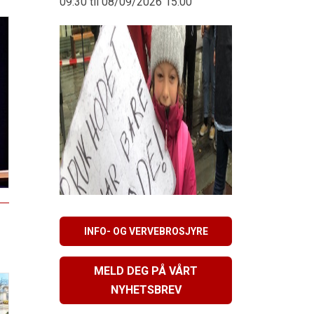
09:30 til 08/09/2026 15:00
INFO- OG VERVEBROSJYRE
MELD DEG PÅ VÅRT
NYHETSBREV