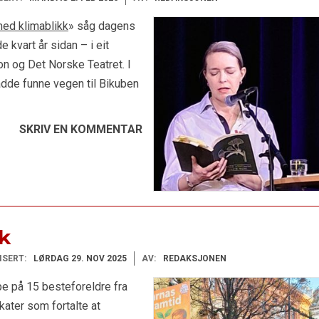
med klimablikk
» såg dagens
 kvart år sidan – i eit
n og Det Norske Teatret. I
adde funne vegen til Bikuben
SKRIV EN KOMMENTAR
uk
ISERT:
LØRDAG 29. NOV 2025
AV:
REDAKSJONEN
pe på 15 besteforeldre fra
kater som fortalte at