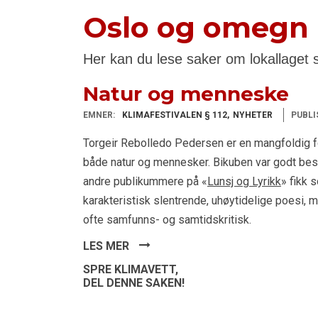
Oslo og omegn
Her kan du lese saker om lokallaget 
Natur og menneske
EMNER:
KLIMAFESTIVALEN § 112
NYHETER
PUBLI
Torgeir Rebolledo Pedersen er en mangfoldig fo
både natur og mennesker. Bikuben var godt bes
andre publikummere på «
Lunsj og Lyrikk
» fikk 
karakteristisk slentrende, uhøytidelige poesi, m
ofte samfunns- og samtidskritisk.
LES MER
SPRE KLIMAVETT,
DEL DENNE SAKEN!