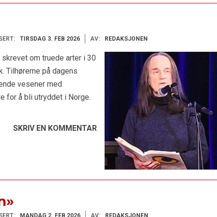
SERT:
TIRSDAG 3. FEB 2026
AV:
REDAKSJONEN
 skrevet om truede arter i 30
råk. Tilhørerne på dagens
evende vesener med
 for å bli utryddet i Norge.
SKRIV EN KOMMENTAR
n»
SERT:
MANDAG 2. FEB 2026
AV:
REDAKSJONEN