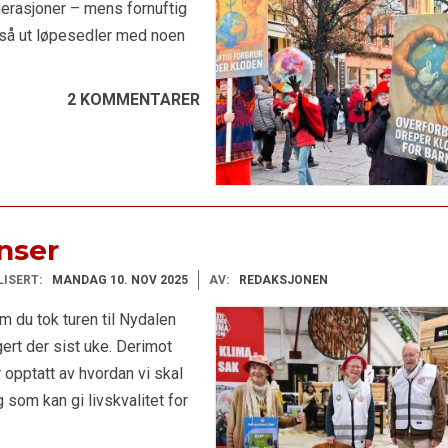
erasjoner – mens fornuftig
gså ut løpesedler med noen
2 KOMMENTARER
enser
LISERT:
MANDAG 10. NOV 2025
AV:
REDAKSJONEN
om du tok turen til Nydalen
ert der sist uke. Derimot
r opptatt av hvordan vi skal
 som kan gi livskvalitet for