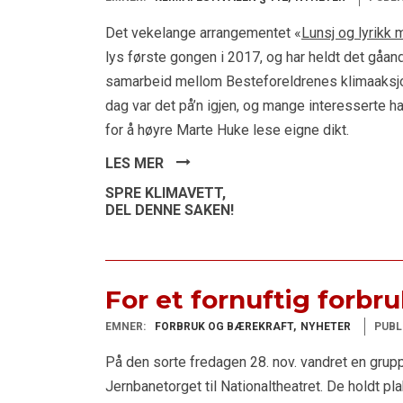
Det vekelange arrangementet «
Lunsj og lyrikk 
lys første gongen i 2017, og har heldt det gåande
samarbeid mellom Besteforeldrenes klimaaksjo
dag var det på’n igjen, og mange interesserte h
for å høyre Marte Huke lese eigne dikt.
LES MER
SPRE KLIMAVETT,
DEL DENNE SAKEN!
For et fornuftig forbr
EMNER:
FORBRUK OG BÆREKRAFT
NYHETER
PUBL
På den sorte fredagen 28. nov. vandret en grup
Jernbanetorget til Nationaltheatret. De holdt pla