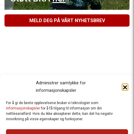
MELD DEG PÅ VÅRT NYHETSBREV
Administrer samtykke for
informasjonskapsler
For å gi de beste opplevelsene bruker vi teknologier som
Besteforeldrenes klimaaksjon
informasjonskapsler
for å få tilgang til informasjon om din
nettleseratferd. Hvis du ikke aksepterer dette, kan det ha negativ
Ansvarlig redaktør
: Halfdan Wiik |
innvirkning på visse egenskaper og funksjoner.
halfdan.wiik@besteforeldrene.no
| 971 96 809
Besøksadresse
: Hausmannsgt. 19, 0182 Oslo