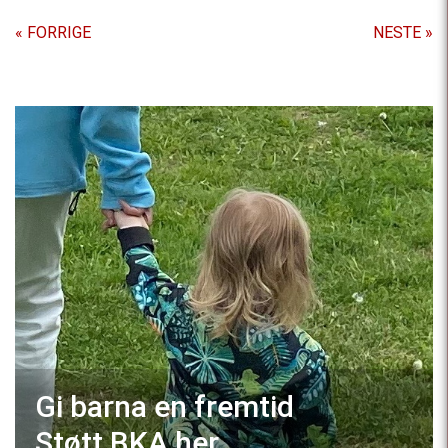
« FORRIGE
NESTE »
Gi barna en fremtid
Støtt BKA
her