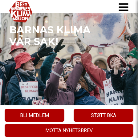
BARNAS KLIMA
VÅR SAK!
BLI MEDLEM
STØTT BKA
MOTTA NYHETSBREV