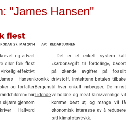
en: "James Hansen"
k flest
IRSDAG 27. MAI 2014
AV:
REDAKSJONEN
krevet og advart
. Det er et enkelt system kalt
e eller folk flest
«karbonavgift til fordeling», basert
virkelig effektivt
på økende avgifter på fossilt
James Hansen,
kronikk i
drivstoff. Inntektene betales tilbake
ker og forfatter
Bergens
til hver enkelt innbygger. De minst
andchildren» har
Tidende
velholdne og mest klimavennlige vil
an skjære gjennom
komme best ut, og mange vil få
kriver Hallvard
økonomisk interesse av å redusere
sitt klimafotavtrykk.