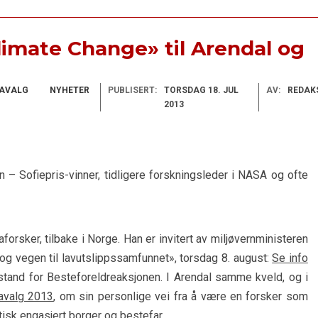
limate Change» til Arendal og
AVALG
NYHETER
PUBLISERT:
TORSDAG 18. JUL
AV:
REDAK
2013
– Sofiepris-vinner, tidligere forskningsleder i NASA og ofte
rsker, tilbake i Norge. Han er invitert av miljøvernministeren
og vegen til lavutslippssamfunnet», torsdag 8. august:
Se info
stand for Besteforeldreaksjonen. I Arendal samme kveld, og i
mavalg 2013
, om sin personlige vei fra å være en forsker som
tisk engasjert borger og bestefar.