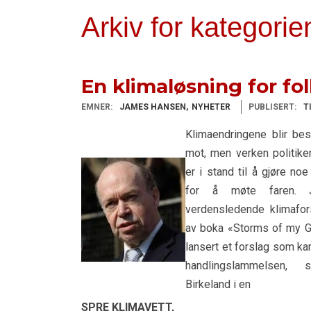
Arkiv for kategori
En klimaløsning for fol
EMNER:
JAMES HANSEN
NYHETER
PUBLISERT:
T
Klimaendringene blir bes
mot, men verken politiker
er i stand til å gjøre noe 
for å møte faren. 
verdensledende klimafors
av boka «Storms of my Gr
lansert et forslag som k
handlingslammelsen, s
Birkeland i en
SPRE KLIMAVETT,