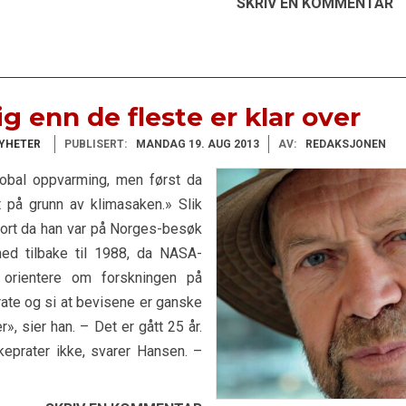
SKRIV EN KOMMENTAR
g enn de fleste er klar over
YHETER
PUBLISERT:
MANDAG 19. AUG 2013
AV:
REDAKSJONEN
obal oppvarming, men først da
 på grunn av klimasaken.» Slik
 gjort da han var på Norges-besøk
 med tilbake til 1988, da NASA-
å orientere om forskningen på
prate og si at bevisene er ganske
, sier han. – Det er gått 25 år.
åkeprater ikke, svarer Hansen. –