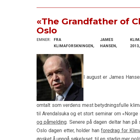
«The Grandfather of C
Oslo
EMNER:
FRA
JAMES
KLIM
KLIMAFORSKNINGEN
HANSEN
2013
I august er James Hansen 
omtalt som verdens mest betydningsfulle klimafo
til Arendalsuka og et stort seminar om «Norge 
og påmelding
. Senere på dagen deltar han på 
Oslo dagen etter, holder han
foredrag for Kli
ønsket å unngå søkelyset, til en stadig mer poli