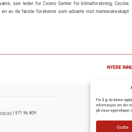
ære, sier leder for Cicero Senter for klimaforskning, Cecilie
r en av de første forskerne som advarte mot menneskeskapt
NYERE INN
For å gi de beste opp
informasjon om din net
på visse egenskaper o
ene.no
| 971 96 809
Godta