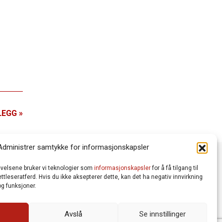
LEGG »
Administrer samtykke for informasjonskapsler
levelsene bruker vi teknologier som
informasjonskapsler
for å få tilgang til
tleseratferd. Hvis du ikke aksepterer dette, kan det ha negativ innvirkning
g funksjoner.
Avslå
Se innstillinger
Vår Personvernerklæring
Informasjonskapsler (Cookies)