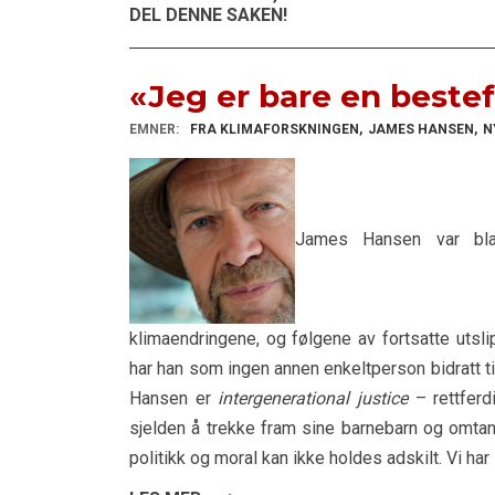
DEL DENNE SAKEN!
«Jeg er bare en beste
EMNER:
FRA KLIMAFORSKNINGEN
JAMES HANSEN
N
James Hansen var bl
klimaendringene, og følgene av fortsatte utsl
har han som ingen annen enkeltperson bidratt til
Hansen er
intergenerational justice
– rettferd
sjelden å trekke fram sine barnebarn og omta
politikk og moral kan ikke holdes adskilt. Vi ha