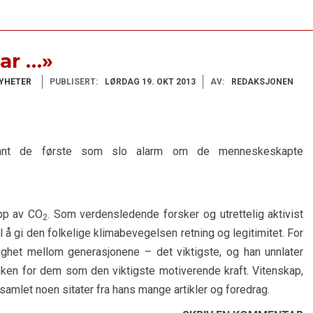
far …»
YHETER
PUBLISERT:
LØRDAG 19. OKT 2013
AV:
REDAKSJONEN
ant de første som slo alarm om de menneskeskapte
ipp av CO
. Som verdensledende forsker og utrettelig aktivist
2
 å gi den folkelige klimabevegelsen retning og legitimitet. For
ighet mellom generasjonene – det viktigste, og han unnlater
nken for dem som den viktigste motiverende kraft. Vitenskap,
r samlet noen sitater fra hans mange artikler og foredrag.