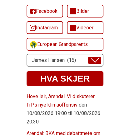
Facebook
Bilder
Instagram
Videoer
European Grandparents
Velg
Emne
HVA SKJER
Hove leir, Arendal: Vi diskuterer
FrPs nye klimaoffensiv
den
10/08/2026 19:00 til 10/08/2026
20:30
Arendal: BKA med debattmøte om