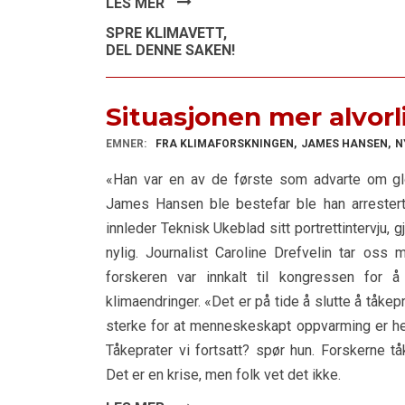
LES MER
SPRE KLIMAVETT,
DEL DENNE SAKEN!
Situasjonen mer alvorli
EMNER:
FRA KLIMAFORSKNINGEN
JAMES HANSEN
N
«Han var en av de første som advarte om gl
James Hansen ble bestefar ble han arrestert
innleder Teknisk Ukeblad sitt portrettintervju,
nylig. Journalist Caroline Drefvelin tar oss
forskeren var innkalt til kongressen for 
klimaendringer. «Det er på tide å slutte å tåke
sterke for at menneskeskapt oppvarming er her»
Tåkeprater vi fortsatt? spør hun. Forskerne t
Det er en krise, men folk vet det ikke.