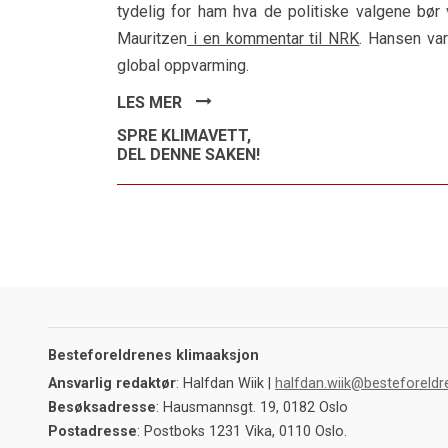
tydelig for ham hva de politiske valgene bør v
Mauritzen
i en kommentar til NRK
. Hansen va
global oppvarming.
LES MER
SPRE KLIMAVETT,
DEL DENNE SAKEN!
Besteforeldrenes klimaaksjon
Ansvarlig redaktør
: Halfdan Wiik |
halfdan.wiik@besteforeldr
Besøksadresse
: Hausmannsgt. 19, 0182 Oslo
Postadresse
: Postboks 1231 Vika, 0110 Oslo.