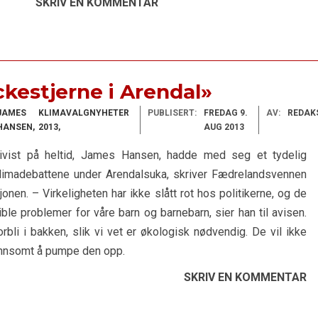
SKRIV EN KOMMENTAR
kestjerne i Arendal»
JAMES
KLIMAVALG
NYHETER
PUBLISERT:
FREDAG 9.
AV:
REDAK
HANSEN
2013
AUG 2013
ivist på heltid, James Hansen, hadde med seg et tydelig
 klimadebattene under Arendalsuka, skriver Fædrelandsvennen
onen. – Virkeligheten har ikke slått rot hos politikerne, og de
ble problemer for våre barn og barnebarn, sier han til avisen.
orbli i bakken, slik vi vet er økologisk nødvendig. De vil ikke
lønnsomt å pumpe den opp.
SKRIV EN KOMMENTAR