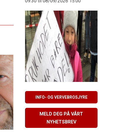
09:30 til 08/09/2026 15:00
INFO- OG VERVEBROSJYRE
MELD DEG PÅ VÅRT
NYHETSBREV