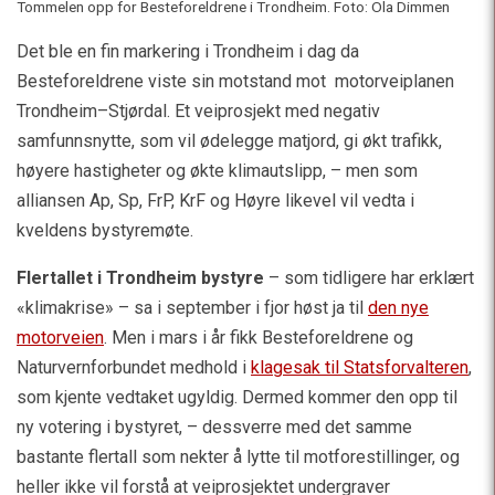
Tommelen opp for Besteforeldrene i Trondheim. Foto: Ola Dimmen
Det ble en fin markering i Trondheim i dag da
Besteforeldrene viste sin motstand mot motorveiplanen
Trondheim–Stjørdal. Et veiprosjekt med negativ
samfunnsnytte, som vil ødelegge matjord, gi økt trafikk,
høyere hastigheter og økte klimautslipp, – men som
alliansen Ap, Sp, FrP, KrF og Høyre likevel vil vedta i
kveldens bystyremøte.
Flertallet i Trondheim bystyre
– som tidligere har erklært
«klimakrise» – sa i september i fjor høst ja til
den nye
motorveien
. Men i mars i år fikk Besteforeldrene og
Naturvernforbundet medhold i
klagesak til Statsforvalteren
,
som kjente vedtaket ugyldig. Dermed kommer den opp til
ny votering i bystyret, – dessverre med det samme
bastante flertall som nekter å lytte til motforestillinger, og
heller ikke vil forstå at veiprosjektet undergraver