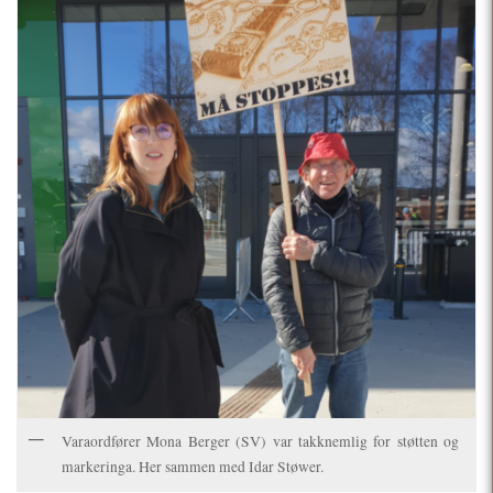
Varaordfører Mona Berger (SV) var takknemlig for støtten og
markeringa. Her sammen med Idar Støwer.