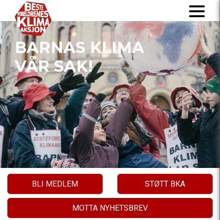
BARNAS KLIMA
VÅR SAK!
BLI MEDLEM
STØTT BKA
MOTTA NYHETSBREV