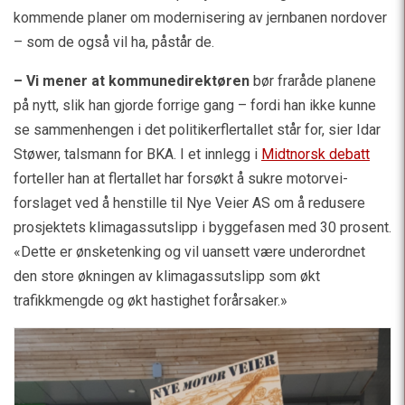
kommende planer om modernisering av jernbanen nordover
– som de også vil ha, påstår de.
– Vi mener at kommunedirektøren
bør fraråde planene
på nytt, slik han gjorde forrige gang – fordi han ikke kunne
se sammenhengen i det politikerflertallet står for, sier Idar
Støwer, talsmann for BKA. I et innlegg i
Midtnorsk debatt
forteller han at flertallet har forsøkt å sukre motorvei-
forslaget ved å henstille til Nye Veier AS om å redusere
prosjektets klimagassutslipp i byggefasen med 30 prosent.
«Dette er ønsketenking og vil uansett være underordnet
den store økningen av klimagassutslipp som økt
trafikkmengde og økt hastighet forårsaker.»