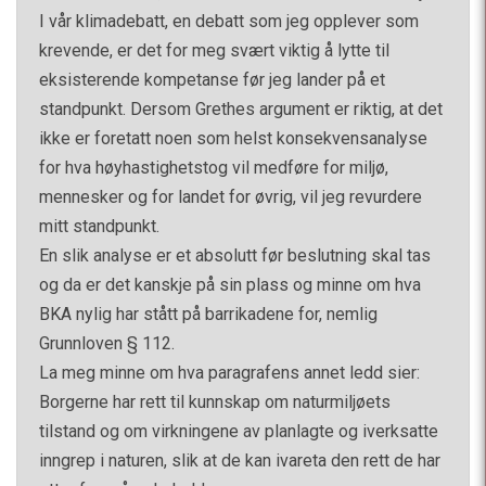
I vår klimadebatt, en debatt som jeg opplever som
krevende, er det for meg svært viktig å lytte til
eksisterende kompetanse før jeg lander på et
standpunkt. Dersom Grethes argument er riktig, at det
ikke er foretatt noen som helst konsekvensanalyse
for hva høyhastighetstog vil medføre for miljø,
mennesker og for landet for øvrig, vil jeg revurdere
mitt standpunkt.
En slik analyse er et absolutt før beslutning skal tas
og da er det kanskje på sin plass og minne om hva
BKA nylig har stått på barrikadene for, nemlig
Grunnloven § 112.
La meg minne om hva paragrafens annet ledd sier:
Borgerne har rett til kunnskap om naturmiljøets
tilstand og om virkningene av planlagte og iverksatte
inngrep i naturen, slik at de kan ivareta den rett de har