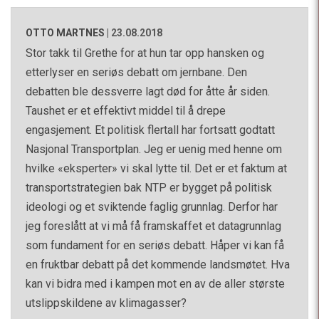
OTTO MARTNES
|
23.08.2018
Stor takk til Grethe for at hun tar opp hansken og
etterlyser en seriøs debatt om jernbane. Den
debatten ble dessverre lagt død for åtte år siden.
Taushet er et effektivt middel til å drepe
engasjement. Et politisk flertall har fortsatt godtatt
Nasjonal Transportplan. Jeg er uenig med henne om
hvilke «eksperter» vi skal lytte til. Det er et faktum at
transportstrategien bak NTP er bygget på politisk
ideologi og et sviktende faglig grunnlag. Derfor har
jeg foreslått at vi må få framskaffet et datagrunnlag
som fundament for en seriøs debatt. Håper vi kan få
en fruktbar debatt på det kommende landsmøtet. Hva
kan vi bidra med i kampen mot en av de aller største
utslippskildene av klimagasser?