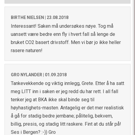
BIRTHE NIELSEN |
23.08.2018
Interessant! Saken må undersøkes nøye. Tog må
uansett være bedre enn fly i hvert fall så lenge de
bruket CO2 basert drivstoff. Men vi bør jo ikke heller
rasere naturen!
GRO NYLANDER |
01.09.2018
Tankevekkende og viktig innlegg, Grete. Etter å ha satt
meg LITT inn i saken er jeg redd du har rett. I all fall
tenker jeg at BKA ikke skal binde seg til
høyhastighets-masten. Antagelig er det mer realistisk
å gå for stadig bedre jernbane; pålitelig, bekvem,
billig, presis, og stadig litt raskere. Fint at du står på!
Ses i Bergen? :-)) Gro