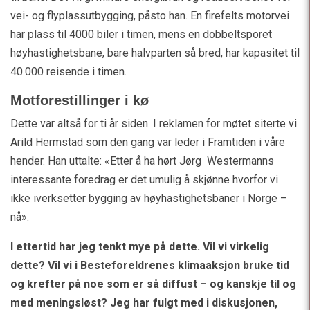
vei- og flyplassutbygging, påsto han. En firefelts motorvei
har plass til 4000 biler i timen, mens en dobbeltsporet
høyhastighetsbane, bare halvparten så bred, har kapasitet til
40.000 reisende i timen.
Motforestillinger i kø
Dette var altså for ti år siden. I reklamen for møtet siterte vi
Arild Hermstad som den gang var leder i Framtiden i våre
hender. Han uttalte: «Etter å ha hørt Jørg Westermanns
interessante foredrag er det umulig å skjønne hvorfor vi
ikke iverksetter bygging av høyhastighetsbaner i Norge –
nå».
I ettertid har jeg tenkt mye på dette. Vil vi virkelig
dette? Vil vi i Besteforeldrenes klimaaksjon bruke tid
og krefter på noe som er så diffust – og kanskje til og
med meningsløst? Jeg har fulgt med i diskusjonen,