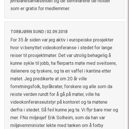
jernbanesamarbeidet og de seminarene de holder
som er gratis for medlemmer.
TORBJØRN SUND |
02.09.2018
For 35 år siden var jeg aktiv i europeiske prosjekter
hvor vi benyttet videokonferanse i stedet for lange
reiser til prosjektmøter. Det var utrolig behagelig å
kunne sykle til jobb, ha flerparts møte med sveitsere,
italienere og tyskere, og ta en vaffel i kantina etter
møtet. Jeg predikerte at om 20 år ville
forretningsfolk, byråkrater, forskere og alle som da
reiste verden rundt for å gå på møter, ville ha
videokonferanseutstyr på kontoret og ta møtene
derfra i stedet. Så feil kunne jeg ta. Vi flyr bare mer og
mer. FNs miljøsjef Erik Solheim, som da han var
miljøvernminister lekte med tanken om å forby