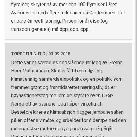
flyreiser, skryter nå av mer enn 100 flyreiser i året.
Avinor vil ha enda flere rullebaner på Gardermoen. Det
er bare én reell løsning: Prisen for å reise (og
transport generelt) må opp, opp, opp.
TORSTEIN FJELD
|
03.09.2018
Dette var et særdeles nedslående innlegg av Grethe
Horn Mathismoen. Skal vi få til en miljø- og
klimavennlig samferdselspolitikk og en politikk som
fremmer grønt og framtidsrettet næringsliv, da er
høyhastighetstog mellom de største byen i Sør-
Norge ett av svarene. Jeg håper virkelig at
Besteforeldrenes klimaaksjon flagger jernbanesaken
på en offensiv måte, og arbeider for å dempe ned den
meningsløse motorvegbyggingen som nå pågår.
Denne motorvegbyggingen er på ingen måte