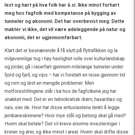
lest og hørt på hva folk har å si. Ikke minst forhørt
meg hos fagfolk med kompetanse på bygging av
tunneler og økonomi. Det har overbevist meg: Dette
makter vi ikke, det vil være ødeleggende på natur og
økonomi, det er ugjennomførbart.
Klart det er besnærende å få slutt på flytrafikken og la
miljøvennlige tog i høy hastighet rulle over kulturlandskap
og jorder, gå i racerfart gjennom milelange tunneler under
fjord og fjell, og vips – har vi foretatt en reise gjennom tid
og rom og løst en mengde problemer. Men
motforestillingene står i kø hos de fagfolkene jeg har
snakket med. Det er en teknokratisk drøm, hasardiøs og
naiv, sier de. Hvor har disse entusiastene tenkt å legge
jernbaneskinnene? Hvor mye stål og betong skal gå med?
Hvem skal betale? Det vil kreve enorme investeringer i
kroner og ører, og ikke minst i areal. Hvem skal drifte disse