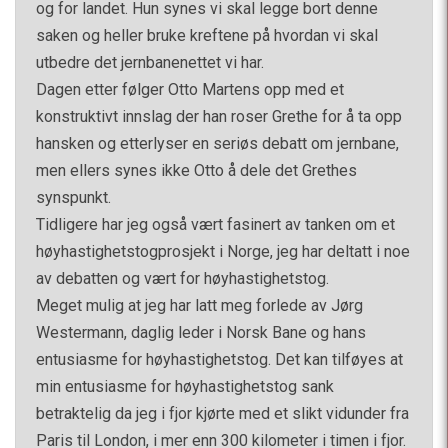
og for landet. Hun synes vi skal legge bort denne
saken og heller bruke kreftene på hvordan vi skal
utbedre det jernbanenettet vi har.
Dagen etter følger Otto Martens opp med et
konstruktivt innslag der han roser Grethe for å ta opp
hansken og etterlyser en seriøs debatt om jernbane,
men ellers synes ikke Otto å dele det Grethes
synspunkt.
Tidligere har jeg også vært fasinert av tanken om et
høyhastighetstogprosjekt i Norge, jeg har deltatt i noe
av debatten og vært for høyhastighetstog.
Meget mulig at jeg har latt meg forlede av Jørg
Westermann, daglig leder i Norsk Bane og hans
entusiasme for høyhastighetstog. Det kan tilføyes at
min entusiasme for høyhastighetstog sank
betraktelig da jeg i fjor kjørte med et slikt vidunder fra
Paris til London, i mer enn 300 kilometer i timen i fjor.