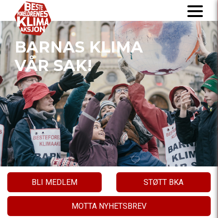
BARNAS KLIMA
VÅR SAK!
BLI MEDLEM
STØTT BKA
MOTTA NYHETSBREV