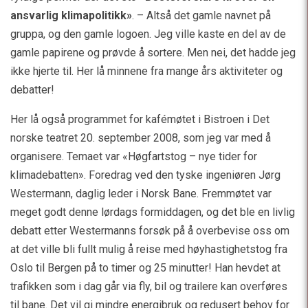
ansvarlig klimapolitikk»
. – Altså det gamle navnet på
gruppa, og den gamle logoen. Jeg ville kaste en del av de
gamle papirene og prøvde å sortere. Men nei, det hadde jeg
ikke hjerte til. Her lå minnene fra mange års aktiviteter og
debatter!
Her lå også programmet for kafémøtet i Bistroen i Det
norske teatret 20. september 2008, som jeg var med å
organisere. Temaet var «Høgfartstog – nye tider for
klimadebatten». Foredrag ved den tyske ingeniøren Jørg
Westermann, daglig leder i Norsk Bane. Fremmøtet var
meget godt denne lørdags formiddagen, og det ble en livlig
debatt etter Westermanns forsøk på å overbevise oss om
at det ville bli fullt mulig å reise med høyhastighetstog fra
Oslo til Bergen på to timer og 25 minutter! Han hevdet at
trafikken som i dag går via fly, bil og trailere kan overføres
til bane. Det vil gi mindre energibruk og redusert behov for