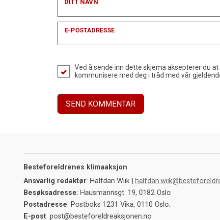
DITT NAVN
E-POSTADRESSE
Ved å sende inn dette skjema aksepterer du at
kommunisere med deg i tråd med vår gjelden
Besteforeldrenes klimaaksjon
Ansvarlig redaktør
: Halfdan Wiik |
halfdan.wiik@besteforeldr
Besøksadresse
: Hausmannsgt. 19, 0182 Oslo
Postadresse
: Postboks 1231 Vika, 0110 Oslo.
E-post
: post@besteforeldreaksjonen.no