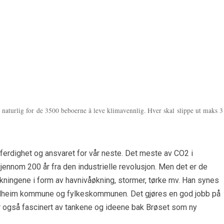
e naturlig for de 3500 beboerne å leve klimavennlig. Hver skal slippe ut maks 3
erdighet og ansvaret for vår neste. Det meste av CO2 i
ennom 200 år fra den industrielle revolusjon. Men det er de
rkningene i form av havnivåøkning, stormer, tørke mv. Han synes
ondheim kommune og fylkeskommunen. Det gjøres en god jobb på
er også fascinert av tankene og ideene bak Brøset som ny