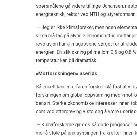
spørsmålene gå videre til Inge Johansen, nestor
energiteknikk, rektor ved NTH og styreformann i 
– Jeg er ikke klimaforsker, men noen elementær
klima må tas på alvor. Gjennomsnittlig mottar jo
revolusjon har klimagassene sørget for at klod
energien. En slik økning på mellom 0,5 og 0,8 % m
temperatur kan bli dramatisk.
«Motforskningen» useriøs
Så enkelt kan en erfaren forsker slå fast at vi
forskningen om global oppvarming med «motforsk
bensin. Sterke økonomiske interesser innen tob
som ved etterprøving viste seg å være useriøs
– Klimaforskerne gir oss så gode prognoser som
mer å stole på enn synsingen fra krefter innen ku