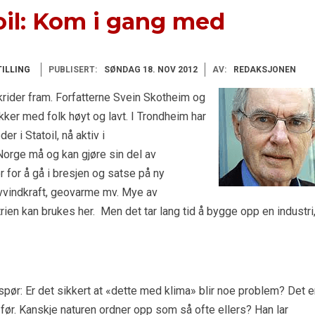
toil: Kom i gang med
ILLING
PUBLISERT:
SØNDAG 18. NOV 2012
AV:
REDAKSJONEN
rider fram. Forfatterne Svein Skotheim og
kker med folk høyt og lavt. I Trondheim har
r i Statoil, nå aktiv i
 Norge må og kan gjøre sin del av
 for å gå i bresjen og satse på ny
avvindkraft, geovarme mv. Mye av
en kan brukes her. Men det tar lang tid å bygge opp en industri
spør: Er det sikkert at «dette med klima» blir noe problem? Det e
 før. Kanskje naturen ordner opp som så ofte ellers? Han lar