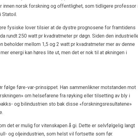
 innen norsk forskning og offentlighet, som tidligere professor 
Statoil.
e fysiske lover tilsier at de dystre prognosene for framtidens
rda rundt 250 watt pr kvadratmeter pr døgn. Siden den industriell
en beholder mellom 1,5 og 2 watt pr kvadratmeter mer av denne
er energi kan høres lite ut, men det er nok til at økningen i
 bør følge føre-var-prinsippet. Han sammenlikner motstanden mot
ningen» om helsefarene fra røyking eller tilsetting av bly i
akks- og bilindustrien sto bak disse «forskningsresultatene»
e.
 det er mulig for vitenskapen å gi. Dette er selvfølgelig langt
ll- og oljeindustrien, som helst vil fortsette som før.