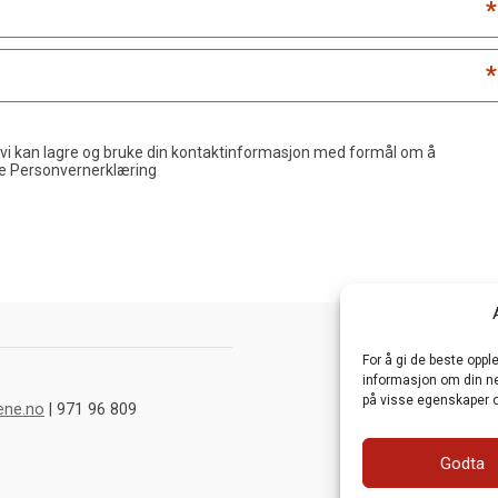
*
*
 vi kan lagre og bruke din kontaktinformasjon med formål om å
de
Personvernerklæring
For å gi de beste opp
informasjon om din net
på visse egenskaper o
ene.no
| 971 96 809
Godta