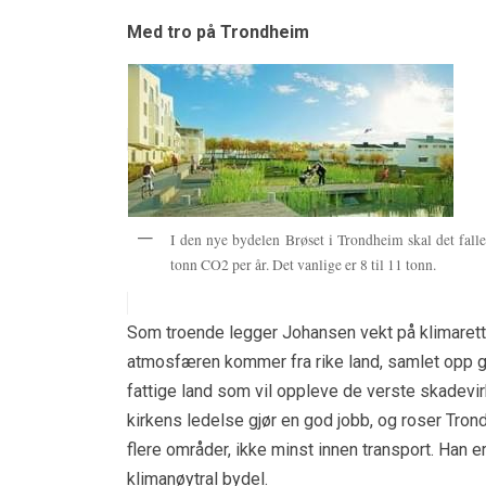
Med tro på Trondheim
I den nye bydelen Brøset i Trondheim skal det fall
tonn CO2 per år. Det vanlige er 8 til 11 tonn.
Som troende legger Johansen vekt på klimarettf
atmosfæren kommer fra rike land, samlet opp gj
fattige land som vil oppleve de verste skadevi
kirkens ledelse gjør en god jobb, og roser Tr
flere områder, ikke minst innen transport. Han 
klimanøytral bydel.