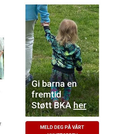
Gi barna en
,
fremtid
Støtt BKA
her
r
MELD DEG PÅ VÅRT