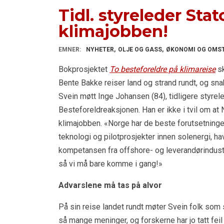
Tidl. styreleder Sta
klimajobben!
EMNER:
NYHETER
OLJE OG GASS
ØKONOMI OG OMST
Bokprosjektet
To besteforeldre på klimareise
sk
Bente Bakke reiser land og strand rundt, og sna
Svein møtt Inge Johansen (84), tidligere styrelede
Besteforeldreaksjonen. Han er ikke i tvil om at
klimajobben. «Norge har de beste forutsetninger
teknologi og pilotprosjekter innen solenergi, h
kompetansen fra offshore- og leverandørindustri
så vi må bare komme i gang!»
Advarslene må tas på alvor
På sin reise landet rundt møter Svein folk som 
så mange meninger, og forskerne har jo tatt feil