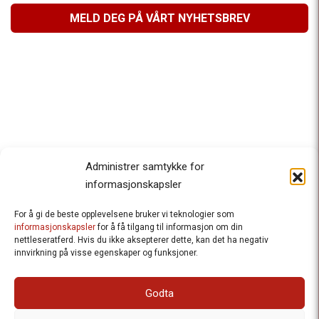
MELD DEG PÅ VÅRT NYHETSBREV
Administrer samtykke for
informasjonskapsler
For å gi de beste opplevelsene bruker vi teknologier som
Besteforeldrenes klimaaksjon
informasjonskapsler
for å få tilgang til informasjon om din
nettleseratferd. Hvis du ikke aksepterer dette, kan det ha negativ
Ansvarlig redaktør
: Halfdan Wiik |
innvirkning på visse egenskaper og funksjoner.
halfdan.wiik@besteforeldrene.no
| 971 96 809
Besøksadresse
: Hausmannsgt. 19, 0182 Oslo
Godta
Postadresse
: Postboks 1231 Vika, 0110 Oslo.
E-post
: post@besteforeldreaksjonen.no