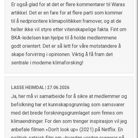
Er også glad for at det er flere kommentarer til Waras
artikkel. Det er en fare for at flere parti som kommer
til å nedprioritere klimapolitikken framover, og at de
heller ikke vil styre etter vitenskapelige fakta. Fint om
BKA-ledelsen kan hjelpe til å holde medlemmene
godt orientert. Det er så lett for våre motstandere å
skape forvirring i opinionen. Viktig å få fram det
sentrale i moderne klimaforsking!
LASSE HEIMDAL |
27.06.2026
Ja, her må vi samarbeide for å sikre at medlemmer og
befolkning har et kunnskapsgrunnlag som samsvarer
med det brede forskningsgrunnlaget som finnes om
klimaendringer. For den som trenger inspirasjon vil jeg
anbefale filmen «Don’t look up» (2021) på Netflix. En
politisk satirisk film om «hvordan verden reagerer på