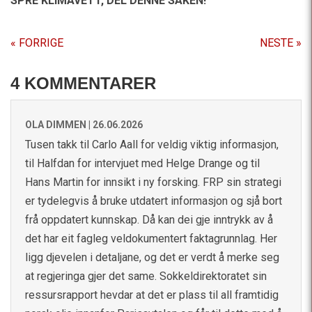
SPRE KLIMAVETT,
DEL DENNE SAKEN!
« FORRIGE
NESTE »
4 KOMMENTARER
OLA DIMMEN |
26.06.2026
Tusen takk til Carlo Aall for veldig viktig informasjon,
til Halfdan for intervjuet med Helge Drange og til
Hans Martin for innsikt i ny forsking. FRP sin strategi
er tydelegvis å bruke utdatert informasjon og sjå bort
frå oppdatert kunnskap. Då kan dei gje inntrykk av å
det har eit fagleg veldokumentert faktagrunnlag. Her
ligg djevelen i detaljane, og det er verdt å merke seg
at regjeringa gjer det same. Sokkeldirektoratet sin
ressursrapport hevdar at det er plass til all framtidig