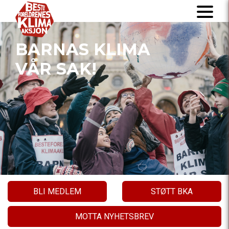
BARNAS KLIMA
VÅR SAK!
BLI MEDLEM
STØTT BKA
MOTTA NYHETSBREV