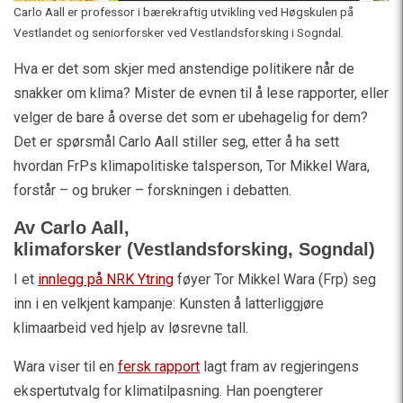
Carlo Aall er professor i bærekraftig utvikling ved Høgskulen på
Vestlandet og seniorforsker ved Vestlandsforsking i Sogndal.
Hva er det som skjer med anstendige politikere når de
snakker om klima? Mister de evnen til å lese rapporter, eller
velger de bare å overse det som er ubehagelig for dem?
Det er spørsmål Carlo Aall stiller seg, etter å ha sett
hvordan FrPs klimapolitiske talsperson, Tor Mikkel Wara,
forstår – og bruker – forskningen i debatten.
Av Carlo Aall,
klimaforsker (Vestlandsforsking, Sogndal)
I et
innlegg på NRK Ytring
føyer Tor Mikkel Wara (Frp) seg
inn i en velkjent kampanje: Kunsten å latterliggjøre
klimaarbeid ved hjelp av løsrevne tall.
Wara viser til en
fersk rapport
lagt fram av regjeringens
ekspertutvalg for klimatilpasning. Han poengterer