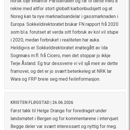
norsk olje innanfor Parisavtalen og får til dette med å
rekne med altfor stort globalt karbonbudsjett og at
Noreg kan ta nye marknadsandelar i gassmarknaden i
Europa. Sokkeldirektoratet brukar FN rapport frå 2020
som bl.a. forutset at verda sitt forbruk av kol vil stupe
i 2020, medan forbruket i realiteten har auka.
Heldigvis er Sokkeldirektoratet imøtegått av Ida
Sognnæs m.fl. frå Cicero, men det stoppar jo ikkje
Terje Åsland. Eg trur dessverre vi vil sjå meir av dette
framover, og det er jo svært betenkeleg at NRK lar
Wara og FRP breie seg med feilinformasjon.
KRISTEN FLØGSTAD |
26.06.2026
Først takk til Helge Drange for foredraget under
landsmøtet i Bergen og for kommentarene i intervjuet.
Begge deler var svært interessant og nyttig for meg.