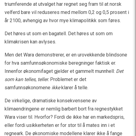
triumferende at utvalget har regnet seg fram til at norsk
velferd bare vil reduseres med mellom 0,2 og 0,5 prosent i
år 2100, avhengig av hvor mye klimapolitikk som føres.
Det høres ut som en bagatell. Det høres ut som om
klimakrisen kan avlyses.
Men det Wara demonstrerer, er en urovekkende blindsone
for hva samfunnsøkonomiske beregninger faktisk er.
Innenfor økonomifaget gjelder et gammelt munnhell:
Det
som kan telles, teller.
Problemet er det
samfunnsøkonomene
ikke
klarer å telle.
De virkelige, dramatiske konsekvensene av
klimaendringene er nemlig barbert bort fra regnestykket
Wara viser til. Hvorfor? Fordi de ikke har en markedspris,
eller fordi usikkerheten er for stor til å mates inn i et
regneark. De økonomiske modellene klarer ikke å fange