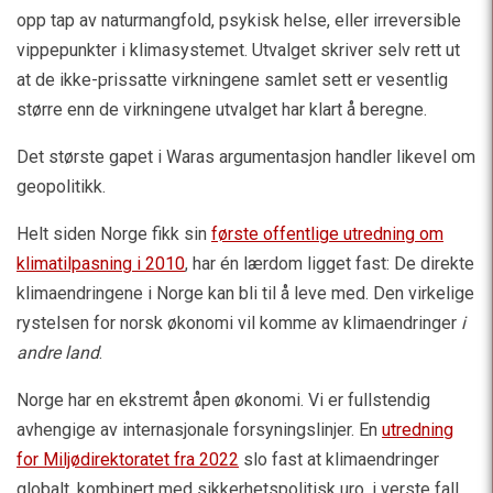
opp tap av naturmangfold, psykisk helse, eller irreversible
vippepunkter i klimasystemet. Utvalget skriver selv rett ut
at de ikke-prissatte virkningene samlet sett er vesentlig
større enn de virkningene utvalget har klart å beregne.
Det største gapet i Waras argumentasjon handler likevel om
geopolitikk.
Helt siden Norge fikk sin
første offentlige utredning om
klimatilpasning i 2010
, har én lærdom ligget fast: De direkte
klimaendringene i Norge kan bli til å leve med. Den virkelige
rystelsen for norsk økonomi vil komme av klimaendringer
i
andre land
.
Norge har en ekstremt åpen økonomi. Vi er fullstendig
avhengige av internasjonale forsyningslinjer. En
utredning
for Miljødirektoratet fra 2022
slo fast at klimaendringer
globalt, kombinert med sikkerhetspolitisk uro, i verste fall