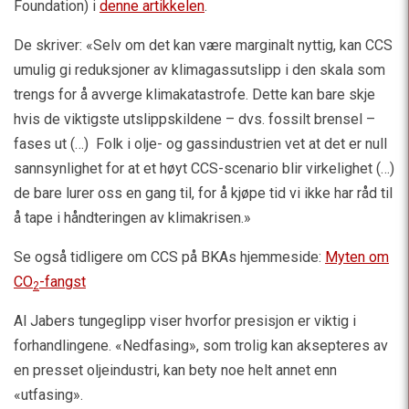
Foundation) i
denne artikkelen
.
De skriver: «Selv om det kan være marginalt nyttig, kan CCS
umulig gi reduksjoner av klimagassutslipp i den skala som
trengs for å avverge klimakatastrofe. Dette kan bare skje
hvis de viktigste utslippskildene – dvs. fossilt brensel –
fases ut (…) Folk i olje- og gassindustrien vet at det er null
sannsynlighet for at et høyt CCS-scenario blir virkelighet (…)
de bare lurer oss en gang til, for å kjøpe tid vi ikke har råd til
å tape i håndteringen av klimakrisen.»
Se også tidligere om CCS på BKAs hjemmeside:
Myten om
CO
-fangst
2
Al Jabers tungeglipp viser hvorfor presisjon er viktig i
forhandlingene. «Nedfasing», som trolig kan aksepteres av
en presset oljeindustri, kan bety noe helt annet enn
«utfasing».