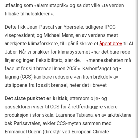
utfasing som «alarmistspråk» og sa det ville «ta verden
tilbake til hulealderen».
Dette fikk Jean-Pascal van Ypersele, tidligere IPCC
visepresident, og Michael Mann, en av verdens mest
anerkjente klimaforskere, til i går å skrive et
åpent brev
til Al
Jaber. Når vi snakker for klimasystemet «har det bare røde
linjer og ingen fleksibilitet», sier de, – «menneskeheten må
fase ut fossilt brensel innen 2050». Karbonfangst og -
lagring (CCS) kan bare redusere «en liten brøkdel» av
utslippene fra fossilt brensel, heter det i brevet.
Det siste punktet er kritisk
, ettersom olje- og
gassektoren viser til CCS for å rettferdiggjøre videre
produksjon i stor skala. Laurence Tubiana, en av arkitektene
bak Parisavtalen, avkler CCS-myten sammen med
Emmanuel Guérin (direktør ved European Climate