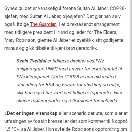
Synes du det er vanskelig å forene Sultan Al Jaber, COP28-
sjefen, med Sultan Al Jaber, oljesjefen? Det gjør han selv
også, ifølge
The Guardian
. I et direktesendt arrangement
med tidligere president i Irland og leder for The Elders,
Mary Robinson, glemte Al Jaber et øyeblikk sitt godkjente
manus og gikk tilbake til kjent bransjeretorikk.
Svein Tveitdal
er tidligere direktør ved FNs
miljøprogram UNEP, med ansvar for sekretariatet til
FNs klimapanel. Under COP28 er han akkreditert
utsending for BKA og Forum for utvikling og miljø,
slik han også har vært ved tidligere toppmøter. Han
skriver møterapporter og refleksjoner for nettsida.
«Det er ingen vitenskap
eller scenario der ute, som sier at
utfasingen av fossilt brensel er det som kommer til å oppnå
1,5 °C», sa Al Jaber. Han avfeide Robinsons oppfordring om