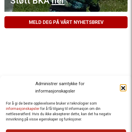
Støtt BKA
her
MELD DEG PÅ VÅRT NYHETSBREV
Administrer samtykke for
informasjonskapsler
For å gi de beste opplevelsene bruker vi teknologier som
Besteforeldrenes klimaaksjon
informasjonskapsler
for å få tilgang til informasjon om din
nettleseratferd. Hvis du ikke aksepterer dette, kan det ha negativ
Ansvarlig redaktør
: Halfdan Wiik |
innvirkning på visse egenskaper og funksjoner.
halfdan.wiik@besteforeldrene.no
| 971 96 809
Besøksadresse
: Hausmannsgt. 19, 0182 Oslo