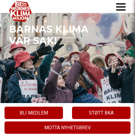
BARNAS KLIMA
VÅR SAK!
BLI MEDLEM
STØTT BKA
MOTTA NYHETSBREV