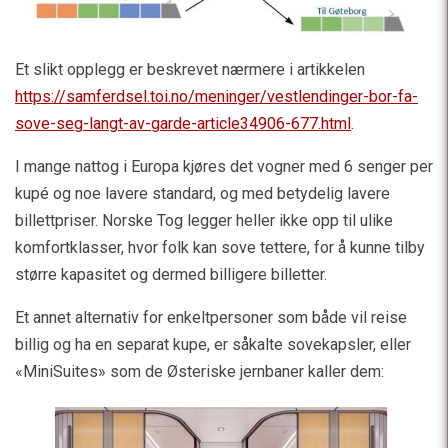
Et slikt opplegg er beskrevet nærmere i artikkelen
https://samferdsel.toi.no/meninger/vestlendinger-bor-fa-
sove-seg-langt-av-garde-article34906-677.html
.
I mange nattog i Europa kjøres det vogner med 6 senger per
kupé og noe lavere standard, og med betydelig lavere
billettpriser. Norske Tog legger heller ikke opp til ulike
komfortklasser, hvor folk kan sove tettere, for å kunne tilby
større kapasitet og dermed billigere billetter.
Et annet alternativ for enkeltpersoner som både vil reise
billig og ha en separat kupe, er såkalte sovekapsler, eller
«MiniSuites» som de Østeriske jernbaner kaller dem: