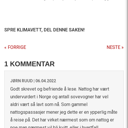
SPRE KLIMAVETT,
DEL DENNE SAKEN!
« FORRIGE
NESTE »
1 KOMMENTAR
JØRN RUUD |
06.04.2022
Godt skrevet og befriende å lese. Nattog har vært
undervurdert i Norge og antall sovevogner har vel
aldri vært så lavt som nå. Som gammel
nattogspassasjer mener jeg dette er en ypperlig måte
å reise på. Det har virket nærmest som om nattog er
noe man nærmest vil bli kvitt, eller i hvertfall