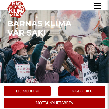
BARNAS KLIMA
VÅR SAK!
BLI MEDLEM
STØTT BKA
MOTTA NYHETSBREV