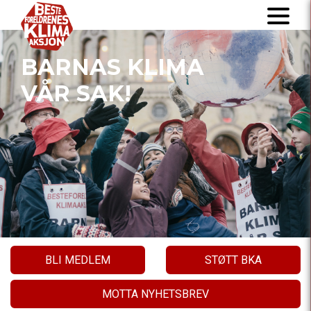
BARNAS KLIMA
VÅR SAK!
BLI MEDLEM
STØTT BKA
MOTTA NYHETSBREV