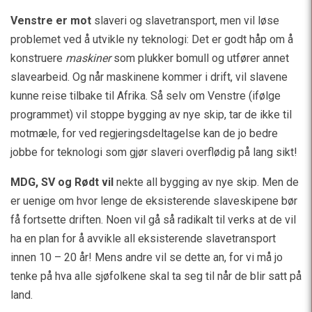
Venstre er mot
slaveri og slavetransport, men vil løse
problemet ved å utvikle ny teknologi: Det er godt håp om å
konstruere
maskiner
som plukker bomull og utfører annet
slavearbeid. Og når maskinene kommer i drift, vil slavene
kunne reise tilbake til Afrika. Så selv om Venstre (ifølge
programmet) vil stoppe bygging av nye skip, tar de ikke til
motmæle, for ved regjeringsdeltagelse kan de jo bedre
jobbe for teknologi som gjør slaveri overflødig på lang sikt!
MDG, SV og Rødt vil
nekte all bygging av nye skip. Men de
er uenige om hvor lenge de eksisterende slaveskipene bør
få fortsette driften. Noen vil gå så radikalt til verks at de vil
ha en plan for å avvikle all eksisterende slavetransport
innen 10 – 20 år! Mens andre vil se dette an, for vi må jo
tenke på hva alle sjøfolkene skal ta seg til når de blir satt på
land.