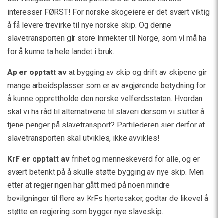
interesser FØRST! For norske skogeiere er det svært viktig
å få levere trevirke til nye norske skip. Og denne
slavetransporten gir store inntekter til Norge, som vi må ha
for å kunne ta hele landet i bruk.
Ap er opptatt av
at bygging av skip og drift av skipene gir
mange arbeidsplasser som er av avgjørende betydning for
å kunne opprettholde den norske velferdsstaten. Hvordan
skal vi ha råd til alternativene til slaveri dersom vi slutter å
tjene penger på slavetransport? Partilederen sier derfor at
slavetransporten skal utvikles, ikke avvikles!
KrF er opptatt av
frihet og menneskeverd for alle, og er
svært betenkt på å skulle støtte bygging av nye skip. Men
etter at regjeringen har gått med på noen mindre
bevilgninger til flere av KrFs hjertesaker, godtar de likevel å
støtte en regjering som bygger nye slaveskip.