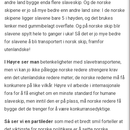
andre land bygge enda flere slaveskip. Og de norske
skipene er jo så mye bedre enn andre land sine: I de norske
skipene ligger slavene bare 5 i høyden, og det brukes
lenker med gummibelagt overflate. Og på norske skip blir
slavene spylt hele to ganger i uka! Så det er jo mye bedre
for slavene å bli transportert i norsk skip, framfor
utenlandske!
I Høyre ser man
betenkeligheter med slavetransportene,
men vi kan jo ikke pålegge norske redere strengere krav
enn det utenlandske redere møter; de norske rederne må få
konkurrere på like vilkår. Høyre vil arbeide i internasjonale
fora for å få enighet om en minste standard for humane
slaveskip, men inntil den er på plass, må norske redere få
bygge det de trenger for å være konkurransedyktige.
Så ser vi en partileder
som med et bredt smil forteller at
det viktigste for norske politikere er å sette norske