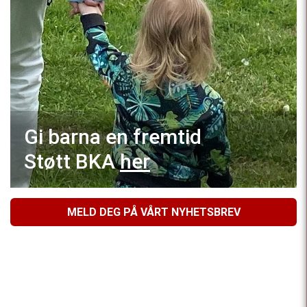
Gi barna en fremtid
Støtt BKA
her
MELD DEG PÅ VÅRT NYHETSBREV