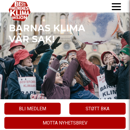
BARNAS KLIMA
VÅR SAK!
BLI MEDLEM
STØTT BKA
MOTTA NYHETSBREV