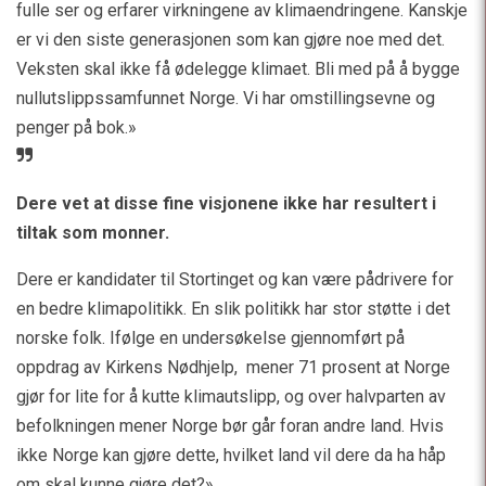
fulle ser og erfarer virkningene av klimaendringene. Kanskje
er vi den siste generasjonen som kan gjøre noe med det.
Veksten skal ikke få ødelegge klimaet. Bli med på å bygge
nullutslippssamfunnet Norge. Vi har omstillingsevne og
penger på bok.»
Dere vet at disse fine visjonene ikke har resultert i
tiltak som monner.
Dere er kandidater til Stortinget og kan være pådrivere for
en bedre klimapolitikk. En slik politikk har stor støtte i det
norske folk. Ifølge en undersøkelse gjennomført på
oppdrag av Kirkens Nødhjelp, mener 71 prosent at Norge
gjør for lite for å kutte klimautslipp, og over halvparten av
befolkningen mener Norge bør går foran andre land. Hvis
ikke Norge kan gjøre dette, hvilket land vil dere da ha håp
om skal kunne gjøre det?»