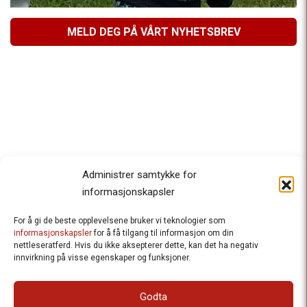
MELD DEG PÅ VÅRT NYHETSBREV
Administrer samtykke for
informasjonskapsler
For å gi de beste opplevelsene bruker vi teknologier som
Besteforeldrenes klimaaksjon
informasjonskapsler
for å få tilgang til informasjon om din
nettleseratferd. Hvis du ikke aksepterer dette, kan det ha negativ
Ansvarlig redaktør
: Halfdan Wiik |
innvirkning på visse egenskaper og funksjoner.
halfdan.wiik@besteforeldrene.no
| 971 96 809
Besøksadresse
: Hausmannsgt. 19, 0182 Oslo
Godta
Postadresse
: Postboks 1231 Vika, 0110 Oslo.