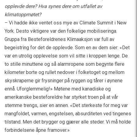
opplevde dere? Hva synes dere om utfallet av
klimatoppmøtet?
– Vi hadde ikke ventet oss mye av Climate Summit i New
York. Desto viktigere var den folkelige mobiliseringa.
Gruppa fra Besteforeldrenes Klimaaksjon var full av
begeistring for det de opplevde. Som en av dem sier: «Det
var en utrolig opplevelse som vil sitte i kroppen lenge. De
to stille minuttene og så alarmropene som begynte flere
kilometer borte og rullet nedover i folketoget og mellom
skyskraperne gir frysninger på ryggen og tårer i øynene
ennå. Uforglemmelig!» Møtene med kanadiske og
amerikanske besteforeldre har styrket troen på at vår
stemme trengs, sier en annen. «Det sterkeste for meg var
mangfoldet, varmen, engstelsen, absurditeten ved tingenes
tilstand. Men det brygger og gjærer alle steder. Vi må holde
forbindelsene åpne framover.»