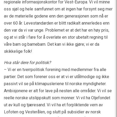
regionale informasjonskontor for Vest-Europa. Vi vil minne
oss sjøl og hele samfunnet om at ingen har forsynt seg mer
av de materielle godene enn den generasjonen som nå er
over 60 år. Levestandarden er blitt radikalt annerledes enn
den var da vi var unge. Problemet er at det har en høy pris,
og at vi står i fare for å overlate en stor ubetalt regning til
våre barn og barnebarn. Det kan vi ikke gjøre; vi er da
skikkelige folk!
Hva står dere for politisk?
– Vi er en tverrpolitisk forening med medlemmer fra alle
partier. Det som forener oss er at vi er utålmodige og ikke
passivt vil se på klimapusleriene til norske myndigheter.
Ambisjonene er alt for lave på nesten alle områder. Vi vil se
reelle norske utslippskutt som monner. Vi vil ha Oljefondet
ut av kull og tjæresand. Vi vil ha et forpliktende vern av
Lofoten og Vesterålen, og slutt på subsidier av norsk