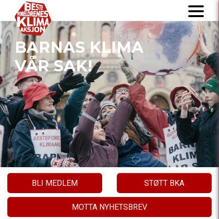
BARNAS KLIMA
VÅR SAK!
BLI MEDLEM
STØTT BKA
MOTTA NYHETSBREV