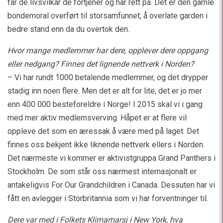
får de livsvilkår de fortjener og har rett på. Det er den gamle
bondemoral overført til storsamfunnet; å overlate garden i
bedre stand enn da du overtok den.
Hvor mange medlemmer har dere, opplever dere oppgang
eller nedgang? Finnes det lignende nettverk i Norden?
– Vi har rundt 1000 betalende medlemmer, og det drypper
stadig inn noen flere. Men det er alt for lite, det er jo mer
enn 400 000 besteforeldre i Norge! I 2015 skal vi i gang
med mer aktiv medlemsverving. Håpet er at flere vil
oppleve det som en æressak å være med på laget. Det
finnes oss bekjent ikke liknende nettverk ellers i Norden.
Det nærmeste vi kommer er aktivistgruppa Grand Panthers i
Stockholm. De som står oss nærmest internasjonalt er
antakeligvis For Our Grandchildren i Canada. Dessuten har vi
fått en avlegger i Storbritannia som vi har forventninger til.
Dere var med i Folkets Klimamarsj i New York, hva