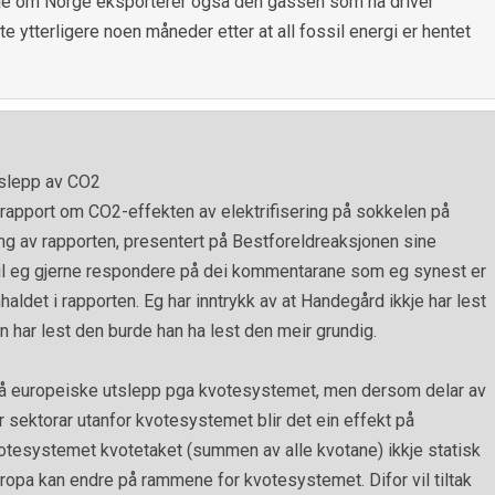
 skje om Norge eksporterer også den gassen som nå driver
te ytterligere noen måneder etter at all fossil energi er hentet
tslepp av CO2
apport om CO2-effekten av elektrifisering på sokkelen på
g av rapporten, presentert på Bestforeldreaksjonen sine
 vil eg gjerne respondere på dei kommentarane som eg synest er
ldet i rapporten. Eg har inntrykk av at Handegård ikkje har lest
har lest den burde han ha lest den meir grundig.
kt på europeiske utslepp pga kvotesystemet, men dersom delar av
ler sektorar utanfor kvotesystemet blir det ein effekt på
otesystemet kvotetaket (summen av alle kvotane) ikkje statisk
uropa kan endre på rammene for kvotesystemet. Difor vil tiltak