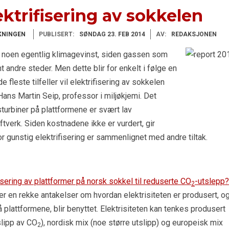
ktrifisering av sokkelen
KNINGEN
PUBLISERT:
SØNDAG 23. FEB 2014
AV:
REDAKSJONEN
 gi noen egentlig klimagevinst, siden gassen som
t andre steder. Men dette blir for enkelt i følge en
e fleste tilfeller vil elektrifisering av sokkelen
 Hans Martin Seip, professor i miljøkjemi. Det
turbiner på plattformene er svært lav
verk. Siden kostnadene ikke er vurdert, gir
or gunstig elektrifisering er sammenlignet med andre tiltak.
fisering av plattformer på norsk sokkel til reduserte CO
-utslepp?
2
r en rekke antakelser om hvordan elektrisiteten er produsert, o
å plattformene, blir benyttet. Elektrisiteten kan tenkes produsert
slipp av CO
), nordisk mix (noe større utslipp) og europeisk mix
2