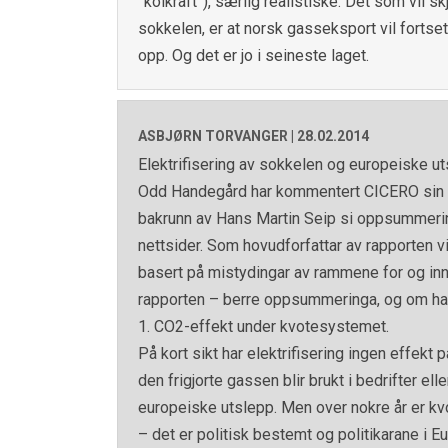
”kolkraft”), særlig realistiske. Det som vil
sokkelen, er at norsk gasseksport vil fortset
opp. Og det er jo i seineste laget.
ASBJØRN TORVANGER |
28.02.2014
Elektrifisering av sokkelen og europeiske u
Odd Handegård har kommentert CICERO sin r
bakrunn av Hans Martin Seip si oppsummerin
nettsider. Som hovudforfattar av rapporten
basert på mistydingar av rammene for og innha
rapporten – berre oppsummeringa, og om han 
1. CO2-effekt under kvotesystemet.
På kort sikt har elektrifisering ingen effe
den frigjorte gassen blir brukt i bedrifter el
europeiske utslepp. Men over nokre år er kv
– det er politisk bestemt og politikarane i E