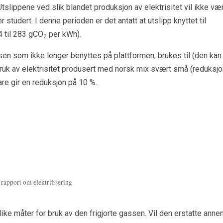
. Utslippene ved slik blandet produksjon av elektrisitet vil ikke væ
studert. I denne perioden er det antatt at utslipp knyttet til
4 til 283 gCO
per kWh).
2
sen som ikke lenger benyttes på plattformen, brukes til (den kan
 bruk av elektrisitet produsert med norsk mix svært små (reduksj
are gir en reduksjon på 10 %.
rapport om elektrifisering
ike måter for bruk av den frigjorte gassen. Vil den erstatte anne