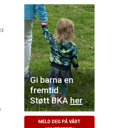
Gi barna en
fremtid
Støtt BKA
her
g
MELD DEG PÅ VÅRT