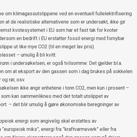
noe om klimagassutslippene ved en eventuell fullelektrifisering
n at de realistiske alternativene som er undersøkt, ikke gir
remst kvotesystemet i EU som har et fast tak for kvoter
at dersom en bedrift i EU erstatter fossil energi med fornybar
slippe ut like mye CO2 (til en meget lav pris).
asset – umulig å bli kvitt.
runn i undersøkelsen, er også tvilsomme: Det gjelder bl.a.
ngen om at eksport av den gassen som i dag brukes på sokkelen
 og rør, osv.
økelsen ikke angir enhetene i tonn CO2, men kun i prosent –
all som kan sammenliknes med det totalt utslippet av
ort. – det blir umulig å gjøre økonomiske beregninger av
ropeisk energi som angivelig skal erstattes av
”europeisk miks”, energi fra ”kraftvarmeverk” eller fra