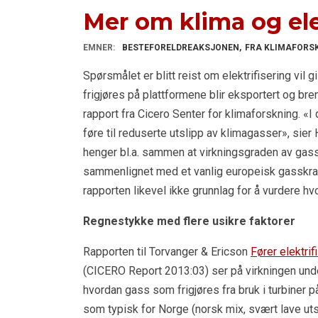
Mer om klima og ele
EMNER:
BESTEFORELDREAKSJONEN
FRA KLIMAFORS
Spørsmålet er blitt reist om elektrifisering vil
frigjøres på plattformene blir eksportert og bren
rapport fra Cicero Senter for klimaforskning. «I d
føre til reduserte utslipp av klimagasser», sier
henger bl.a. sammen at virkningsgraden av gass
sammenlignet med et vanlig europeisk gasskraft
rapporten likevel ikke grunnlag for å vurdere hv
Regnestykke med flere usikre faktorer
Rapporten til Torvanger & Ericson
Fører elektri
(CICERO Report 2013:03) ser på virkningen unde
hvordan gass som frigjøres fra bruk i turbiner p
som typisk for Norge (norsk mix, svært lave ut