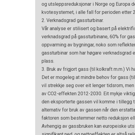
og utsleppsreduksjonar i Norge og Europa de
kvotesystemet, i alle fall for perioden ette
2. Verknadsgrad gassturbinar.
Vår analyse er stilisert og basert på elektrif
verknadsgrad på gassturbinane, 60% for gass
oppvarming av bygningar, noko som reflekte
gassturbinar som har høgare verknadsgrad e
plass.
3. Bruk av frigjort gass (til kolkraft m.m.) Vi
Det er mogeleg at mindre behov for gass (til
vil strekkje seg over eit lenger tidsrom, men 
av CO2-effekten 2012-2030. Eit mykje viktiga
den eksporterte gassen vil komme i tillegg til
alternativ for bruk av gassen når den erstatt
faktoren som bestemmer netto reduksjon elle
Avhengig av gassbruken kan europeiske utslepp
signifikant ned, og nettoeffekten er altså rela