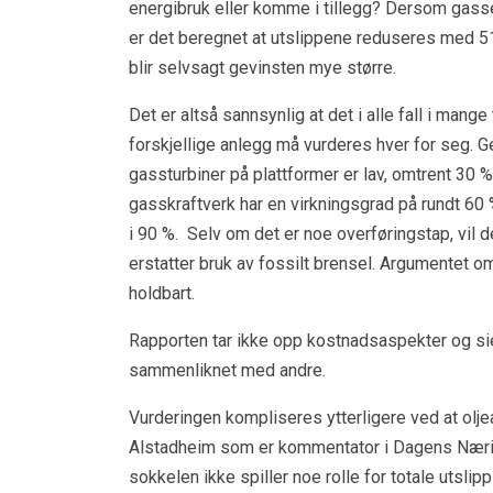
energibruk eller komme i tillegg? Dersom gassen
er det beregnet at utslippene reduseres med 51 %
blir selvsagt gevinsten mye større.
Det er altså sannsynlig at det i alle fall i mange
forskjellige anlegg må vurderes hver for seg.
gassturbiner på plattformer er lav, omtrent 30 %
gasskraftverk har en virkningsgrad på rundt 60
i 90 %. Selv om det er noe overføringstap, vil 
erstatter bruk av fossilt brensel. Argumentet o
holdbart.
Rapporten tar ikke opp kostnadsaspekter og sie
sammenliknet med andre.
Vurderingen kompliseres ytterligere ved at oljea
Alstadheim som er kommentator i Dagens Næringsl
sokkelen ikke spiller noe rolle for totale utslip