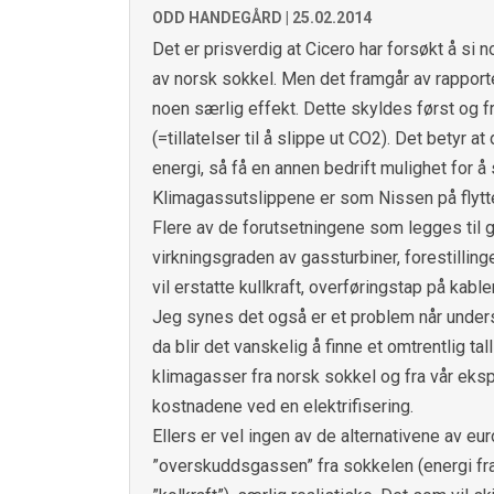
ODD HANDEGÅRD |
25.02.2014
Det er prisverdig at Cicero har forsøkt å si 
av norsk sokkel. Men det framgår av rapporte
noen særlig effekt. Dette skyldes først og f
(=tillatelser til å slippe ut CO2). Det betyr 
energi, så få en annen bedrift mulighet for å 
Klimagassutslippene er som Nissen på flyttel
Flere av de forutsetningene som legges til g
virkningsgraden av gassturbiner, forestilli
vil erstatte kullkraft, overføringstap på kabler
Jeg synes det også er et problem når unders
da blir det vanskelig å finne et omtrentlig t
klimagasser fra norsk sokkel og fra vår eksp
kostnadene ved en elektrifisering.
Ellers er vel ingen av de alternativene av eu
”overskuddsgassen” fra sokkelen (energi fra 