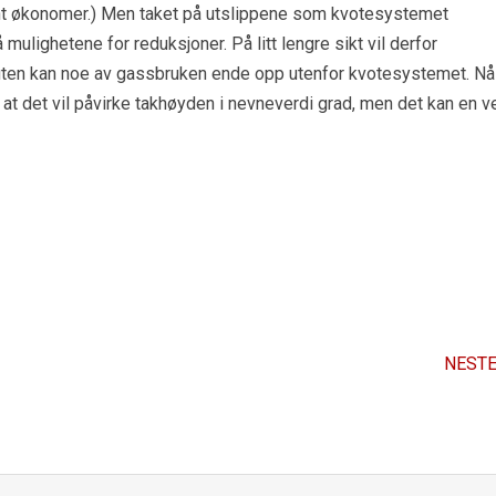
lant økonomer.) Men taket på utslippene som kvotesystemet
 mulighetene for reduksjoner. På litt lengre sikt vil derfor
suten kan noe av gassbruken ende opp utenfor kvotesystemet. Nå
e at det vil påvirke takhøyden i nevneverdi grad, men det kan en v
NESTE