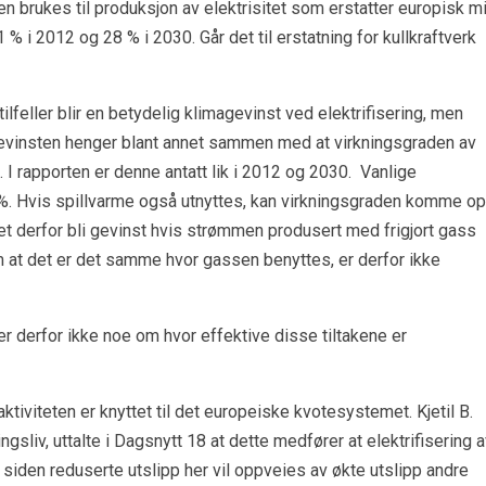
 brukes til produksjon av elektrisitet som erstatter europisk mi
 i 2012 og 28 % i 2030. Går det til erstatning for kullkraftverk
 tilfeller blir en betydelig klimagevinst ved elektrifisering, men
 Gevinsten henger blant annet sammen med at virkningsgraden av
. I rapporten er denne antatt lik i 2012 og 2030. Vanlige
 %. Hvis spillvarme også utnyttes, kan virkningsgraden komme o
det derfor bli gevinst hvis strømmen produsert med frigjort gass
m at det er det samme hvor gassen benyttes, er derfor ikke
r derfor ikke noe om hvor effektive disse tiltakene er
ktiviteten er knyttet til det europeiske kvotesystemet. Kjetil B.
iv, uttalte i Dagsnytt 18 at dette medfører at elektrifisering a
p siden reduserte utslipp her vil oppveies av økte utslipp andre