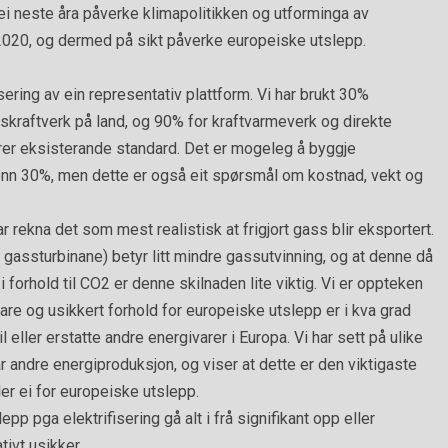
i neste åra påverke klimapolitikken og utforminga av
r 2020, og dermed på sikt påverke europeiske utslepp.
isering av ein representativ plattform. Vi har brukt 30%
kraftverk på land, og 90% for kraftvarmeverk og direkte
rer eksisterande standard. Det er mogeleg å byggje
nn 30%, men dette er også eit spørsmål om kostnad, vekt og
 har rekna det som mest realistisk at frigjort gass blir eksportert.
 gassturbinane) betyr litt mindre gassutvinning, og at denne då
i forhold til CO2 er denne skilnaden lite viktig. Vi er oppteken
re og usikkert forhold for europeiske utslepp er i kva grad
 eller erstatte andre energivarer i Europa. Vi har sett på ulike
ar andre energiproduksjon, og viser at dette er den viktigaste
r ei for europeiske utslepp.
 pga elektrifisering gå alt i frå signifikant opp eller
tivt usikker.