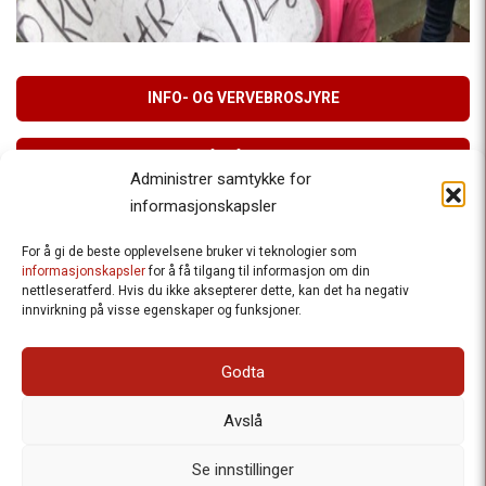
INFO- OG VERVEBROSJYRE
MELD DEG PÅ VÅRT NYHETSBREV
Administrer samtykke for
informasjonskapsler
For å gi de beste opplevelsene bruker vi teknologier som
Besteforeldrenes klimaaksjon
informasjonskapsler
for å få tilgang til informasjon om din
nettleseratferd. Hvis du ikke aksepterer dette, kan det ha negativ
Ansvarlig redaktør
: Halfdan Wiik |
innvirkning på visse egenskaper og funksjoner.
halfdan.wiik@besteforeldrene.no
| 971 96 809
Besøksadresse
: Hausmannsgt. 19, 0182 Oslo
Godta
Postadresse
: Postboks 1231 Vika, 0110 Oslo.
E-post
: post@besteforeldreaksjonen.no
Avslå
Organisasjonsnummer
: 998 636 779
Vår Personvernerklæring
Informasjonskapsler (Cookies)
Se innstillinger