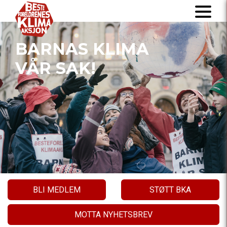
BARNAS KLIMA
VÅR SAK!
BLI MEDLEM
STØTT BKA
MOTTA NYHETSBREV