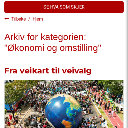
SE HVA SOM SKJER
Tilbake
/
Hjem
Arkiv for kategorien:
"Økonomi og omstilling"
Fra veikart til veivalg