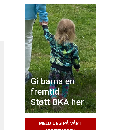
Gi barna en
fremtid
Støtt BKA
her
MELD DEG PÅ VÅRT