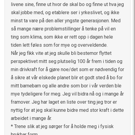
livene sine, finne ut hvor de skal bo og finne ut hva jeg
skal jobbe med, og etablere ser i yrkeslivet, og ikke
minst ta vare på den aller yngste generasjonen. Med
så mange nære problemstillinger å tenke på vil en
ting som klima, som ikke er rett opp i dagen hele
tiden lett føles som for mye og overveldende.
Når jeg fikk vite at jeg skulle bli bestemor flyttet
perspektivet mitt seg plutselig 100 år frem i tiden og
min drivkraft for å gjøre noe/det som er nødvendig for
å sikre at vår elskede planet blir et godt sted å bo for
mitt barnebarn og alle andre som bor i vår verden ble
mye tydeligere for meg. Jeg vil bidra nå og i mange år
framover. Jeg har laget en liste over ting jeg tror er
nyttig for at jeg skal kunne bidre med stor kraft i dette
arbeidet i mange år.
* Trene slik at jeg sørger for å holde meg i fysisk
brukbar form