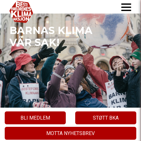
BARNAS KLIMA
VÅR SAK!
BLI MEDLEM
STØTT BKA
MOTTA NYHETSBREV