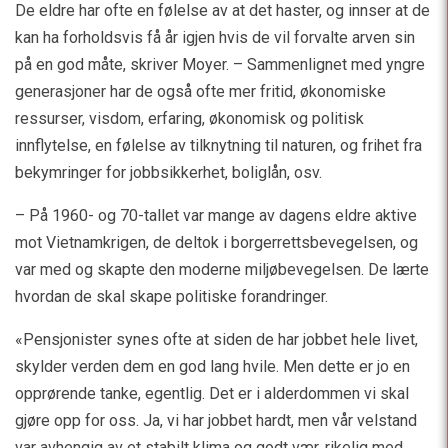
De eldre har ofte en følelse av at det haster, og innser at de
kan ha forholdsvis få år igjen hvis de vil forvalte arven sin
på en god måte, skriver Moyer. – Sammenlignet med yngre
generasjoner har de også ofte mer fritid, økonomiske
ressurser, visdom, erfaring, økonomisk og politisk
innflytelse, en følelse av tilknytning til naturen, og frihet fra
bekymringer for jobbsikkerhet, boliglån, osv.
– På 1960- og 70-tallet var mange av dagens eldre aktive
mot Vietnamkrigen, de deltok i borgerrettsbevegelsen, og
var med og skapte den moderne miljøbevegelsen. De lærte
hvordan de skal skape politiske forandringer.
«Pensjonister synes ofte at siden de har jobbet hele livet,
skylder verden dem en god lang hvile. Men dette er jo en
opprørende tanke, egentlig. Det er i alderdommen vi skal
gjøre opp for oss. Ja, vi har jobbet hardt, men vår velstand
var avhengig av et stabilt klima og godt vær, rikelig med