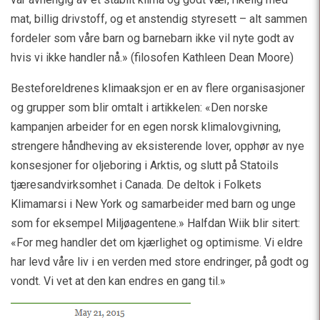
mat, billig drivstoff, og et anstendig styresett – alt sammen
fordeler som våre barn og barnebarn ikke vil nyte godt av
hvis vi ikke handler nå.» (filosofen Kathleen Dean Moore)
Besteforeldrenes klimaaksjon er en av flere organisasjoner
og grupper som blir omtalt i artikkelen: «Den norske
kampanjen arbeider for en egen norsk klimalovgivning,
strengere håndheving av eksisterende lover, opphør av nye
konsesjoner for oljeboring i Arktis, og slutt på Statoils
tjæresandvirksomhet i Canada. De deltok i Folkets
Klimamarsi i New York og samarbeider med barn og unge
som for eksempel Miljøagentene.» Halfdan Wiik blir sitert:
«For meg handler det om kjærlighet og optimisme. Vi eldre
har levd våre liv i en verden med store endringer, på godt og
vondt. Vi vet at den kan endres en gang til.»