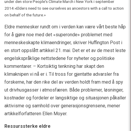
under den store People's Climate March i New York i september
2014:«Elders need to see ourselves as ancestors with a call to action
on behalf of the future.»
Eldre mennesker rundt om i verden kan være vårt beste håp
for å gjøre noe med det «superonde» problemet med
menneskeskapte klimaendringer, skriver Huffington Post i
en stort oppslått artikkel 21. mai. Det er et av de mest leste
engelskspråklige nettstedene for nyheter og politiske
kommentarer. – Kortsiktig tenkning har skapt den
klimaknipen vi nå er i. Til tross for gjentatte advarsler fra
forskerne, har den rike del av verden holdt fram med å spy
ut drivhusgasser i atmosfæren. Både problemer, løsninger,
kostnader og fordeler er langsiktige og situasjonen påkaller
aktivisme og samhold over generasjonsgrensene, mener
artikkelforfatteren Ellen Moyer.
Ressurssterke eldre