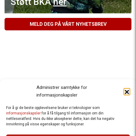
Støtt BKA
her
MELD DEG PÅ VÅRT NYHETSBREV
Administrer samtykke for
informasjonskapsler
For å gi de beste opplevelsene bruker vi teknologier som
Besteforeldrenes klimaaksjon
informasjonskapsler
for å få tilgang til informasjon om din
nettleseratferd. Hvis du ikke aksepterer dette, kan det ha negativ
Ansvarlig redaktør
: Halfdan Wiik |
innvirkning på visse egenskaper og funksjoner.
halfdan.wiik@besteforeldrene.no
| 971 96 809