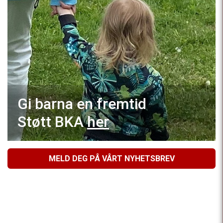
Gi barna en fremtid
Støtt BKA
her
MELD DEG PÅ VÅRT NYHETSBREV