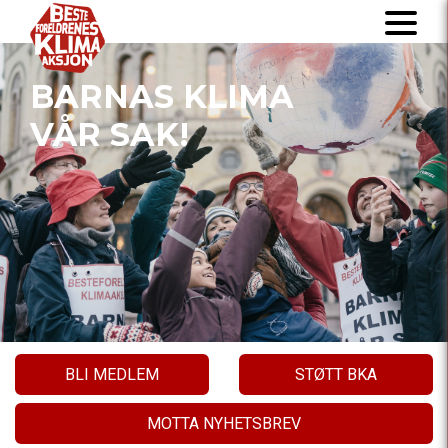
BARNAS KLIMA
VÅR SAK!
BLI MEDLEM
STØTT BKA
MOTTA NYHETSBREV