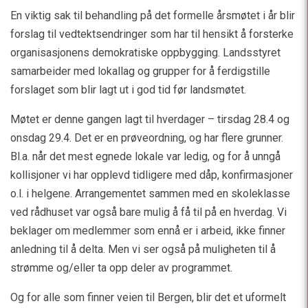
En viktig sak til behandling på det formelle årsmøtet i år blir
forslag til vedtektsendringer som har til hensikt å forsterke
organisasjonens demokratiske oppbygging. Landsstyret
samarbeider med lokallag og grupper for å ferdigstille
forslaget som blir lagt ut i god tid før landsmøtet.
Møtet er denne gangen lagt til hverdager – tirsdag 28.4 og
onsdag 29.4. Det er en prøveordning, og har flere grunner.
Bl.a. når det mest egnede lokale var ledig, og for å unngå
kollisjoner vi har opplevd tidligere med dåp, konfirmasjoner
o.l. i helgene. Arrangementet sammen med en skoleklasse
ved rådhuset var også bare mulig å få til på en hverdag. Vi
beklager om medlemmer som ennå er i arbeid, ikke finner
anledning til å delta. Men vi ser også på muligheten til å
strømme og/eller ta opp deler av programmet.
Og for alle som finner veien til Bergen, blir det et uformelt