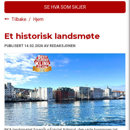
SE HVA SOM SKJER
Tilbake
/
Hjem
Et historisk landsmøte
PUBLISERT 14.02.2026 AV REDAKSJONEN
BKA-landsmøtet foregår på Hotel Admiral, den røde bygningen (et