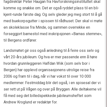
fagdirektør Peter Haugan fra Havforskningsinstituttet skal
komme og snakke om. Det er også ryddet plass til en bli-
kjent-runde første dag. Og selv gleder jeg meg stort til å gå
med buekorpsgutter i spissen til rådhuset. Der skal vi møte
en skoleklasse fra Minde, og sammen overrekke en
forseggjort barnestol med inskripsjonen «Barnas stemme»,
til Bergens ordfører.
Landsmøtet gir oss også anledning til å feire oss selv og
vårt 20-års jubileum. Og hva er mer passende enn å høre
hvordan grunnleggeren Halfdan Wiik (som selv bor i
Bergen) har opplevd organisasjonens utrolige reise fra
2006 og fram til i dag, når vi har vokst til over 10 000
medlemmer. Festmiddag blir det også, i en spisesal der vi
ser rett ut på Vågen og over på Bryggen. Alle deltakerne vil
få med seg det billedspekkede jubileumsheftet som
Andrew Kroglund er redaktør for.