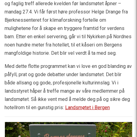
og faglig treff allerede kvelden før landsmøtet åpner –
mandag 27.4. Vi får først høre professor Helge Drange fra
Bjerknessenteret for klimaforskning fortelle om
mulighetene for å skape en tryggere framtid for verdens
barn. Etter en enkel servering, går vi til Nykirken på Nordnes
noen hundre meter fra hotellet, til et kåseri om Bergens
mangfoldige historie. Det blir vel verdt å ta med seg.
Med dette flotte programmet kan vi love en god blanding av
påfyll, prat og gode debatter under landsmøtet. Det blir
både allsang og gode, profesjonelle kulturinnslag. Vi i
landsstyret håper å treffe mange av våre medlemmer på
landsmøtet. Så ikke vent med å melde deg på og sikre deg
hotellrom til en gunstig pris:
Landsmøtet i Bergen