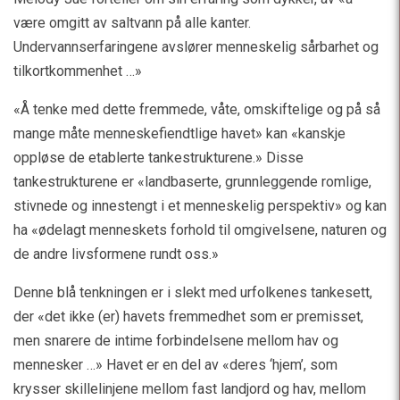
være omgitt av saltvann på alle kanter.
Undervannserfaringene avslører menneskelig sårbarhet og
tilkortkommenhet …»
«Å tenke med dette fremmede, våte, omskiftelige og på så
mange måte menneskefiendtlige havet» kan «kanskje
oppløse de etablerte tankestrukturene.» Disse
tankestrukturene er «landbaserte, grunnleggende romlige,
stivnede og innestengt i et menneskelig perspektiv» og kan
ha «ødelagt menneskets forhold til omgivelsene, naturen og
de andre livsformene rundt oss.»
Denne blå tenkningen er i slekt med urfolkenes tankesett,
der «det ikke (er) havets fremmedhet som er premisset,
men snarere de intime forbindelsene mellom hav og
mennesker …» Havet er en del av «deres ‘hjem’, som
krysser skillelinjene mellom fast landjord og hav, mellom