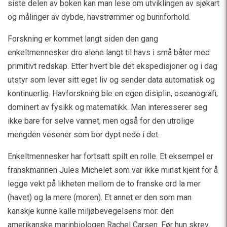
siste delen av boken kan man lese om utviklingen av sjøkart
og målinger av dybde, havstrømmer og bunnforhold.
Forskning er kommet langt siden den gang
enkeltmennesker dro alene langt til havs i små båter med
primitivt redskap. Etter hvert ble det ekspedisjoner og i dag
utstyr som lever sitt eget liv og sender data automatisk og
kontinuerlig. Havforskning ble en egen disiplin, oseanografi,
dominert av fysikk og matematikk. Man interesserer seg
ikke bare for selve vannet, men også for den utrolige
mengden vesener som bor dypt nede i det.
Enkeltmennesker har fortsatt spilt en rolle. Et eksempel er
franskmannen Jules Michelet som var ikke minst kjent for å
legge vekt på likheten mellom de to franske ord la mer
(havet) og la mere (moren). Et annet er den som man
kanskje kunne kalle miljøbevegelsens mor: den
amerikanske marinbiologen Rachel Carsen. Før hun skrev