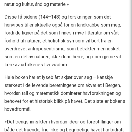
natur og kultur, ånd og materie.»
Disse få sidene (144–148) og forskningen som det
henvises til er aktuelle også for en landkrabbe som meg,
fordi de ligner på det som finnes i mye litteratur om vårt
forhold til naturen, et holistisk syn som vil bort fra en
overdrevet antroposentrisme, som betrakter mennesket
som en del av naturen, ikke dens herre, og som gjerne vil
lære av urfolkenes livsvisdom.
Hele boken har et lyseblått skjær over seg – kanskje
sterkest i de levende beretningene om akvariet i Bergen,
hvordan tall og matematikk dominerer havforskningen og
behovet for et historisk blikk på havet. Det siste er bokens
hovedformål.
«Det trengs innsikter i hvordan ideer og forestillinger om
både det truende, frie, rike og begripelige havet har bidratt