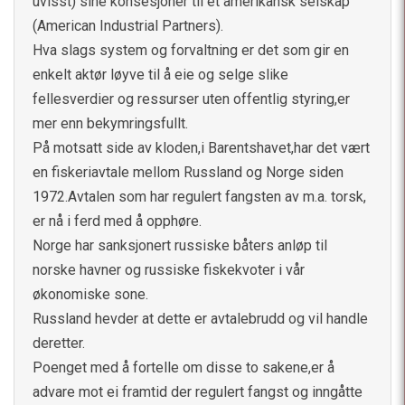
uvisst) sine konsesjoner til et amerikansk selskap
(American Industrial Partners).
Hva slags system og forvaltning er det som gir en
enkelt aktør løyve til å eie og selge slike
fellesverdier og ressurser uten offentlig styring,er
mer enn bekymringsfullt.
På motsatt side av kloden,i Barentshavet,har det vært
en fiskeriavtale mellom Russland og Norge siden
1972.Avtalen som har regulert fangsten av m.a. torsk,
er nå i ferd med å opphøre.
Norge har sanksjonert russiske båters anløp til
norske havner og russiske fiskekvoter i vår
økonomiske sone.
Russland hevder at dette er avtalebrudd og vil handle
deretter.
Poenget med å fortelle om disse to sakene,er å
advare mot ei framtid der regulert fangst og inngåtte