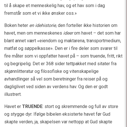
til å skape et menneskelig hav, og et hav som i dag
fremstår som et vi ikke ønsker oss.»
Boken heter
en idehistorie
, den forteller ikke historien om
havet, men om menneskenes
ideer
om havet – det som har
blant annet vært «eiendom og maktarena, transportmedium,
matfat og søppelkasse». Den er i fire deler som svarer til
fire måter som vi oppfatter havet på – som truende, fritt, rikt
og begripelig. Det er 368 sider tettpakket med sitater fra
skjønnlitteratur og filosofiske og vitenskapelige
avhandlinger så vel som beretninger fra reiser på og
dagliglivet ved siden av verdens hav. Og den er godt
illustrert.
Havet er
TRUENDE
: stort og skremmende og full av store
og stygge dyr. Ifølge bibelen eksisterte havet før Gud
skapte verden, ja, skapelsen var nettopp at Gud skapte