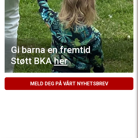
Gi barna en fremtid
Støtt BKA
her
MELD DEG PÅ VÅRT NYHETSBREV