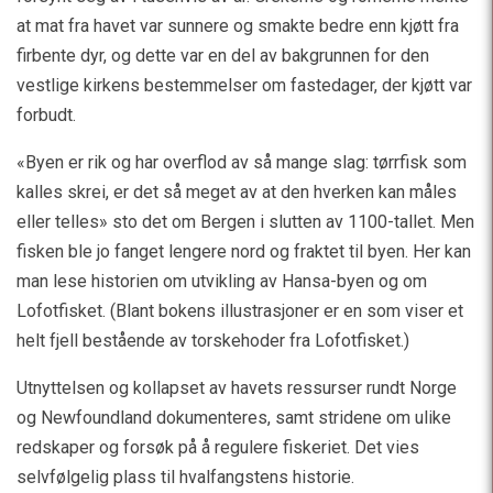
at mat fra havet var sunnere og smakte bedre enn kjøtt fra
firbente dyr, og dette var en del av bakgrunnen for den
vestlige kirkens bestemmelser om fastedager, der kjøtt var
forbudt.
«Byen er rik og har overflod av så mange slag: tørrfisk som
kalles skrei, er det så meget av at den hverken kan måles
eller telles» sto det om Bergen i slutten av 1100-tallet. Men
fisken ble jo fanget lengere nord og fraktet til byen. Her kan
man lese historien om utvikling av Hansa-byen og om
Lofotfisket. (Blant bokens illustrasjoner er en som viser et
helt fjell bestående av torskehoder fra Lofotfisket.)
Utnyttelsen og kollapset av havets ressurser rundt Norge
og Newfoundland dokumenteres, samt stridene om ulike
redskaper og forsøk på å regulere fiskeriet. Det vies
selvfølgelig plass til hvalfangstens historie.