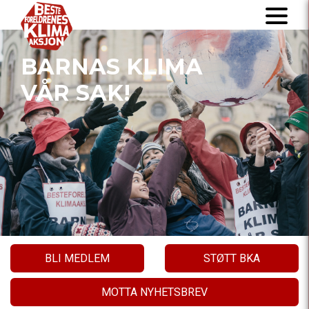
BARNAS KLIMA
VÅR SAK!
BLI MEDLEM
STØTT BKA
MOTTA NYHETSBREV