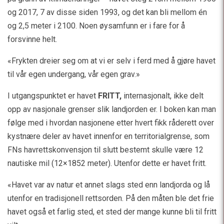
og 2017, 7 av disse siden 1993, og det kan bli mellom én
og 2,5 meter i 2100. Noen øysamfunn er i fare for å
forsvinne helt.
«Frykten dreier seg om at vi er selv i ferd med å gjøre havet
til vår egen undergang, vår egen grav.»
I utgangspunktet er havet
FRITT,
internasjonalt, ikke delt
opp av nasjonale grenser slik landjorden er. I boken kan man
følge med i hvordan nasjonene etter hvert fikk råderett over
kystnære deler av havet innenfor en territorialgrense, som
FNs havrettskonvensjon til slutt bestemt skulle være 12
nautiske mil (12×1852 meter). Utenfor dette er havet fritt.
«Havet var av natur et annet slags sted enn landjorda og lå
utenfor en tradisjonell rettsorden. På den måten ble det frie
havet også et farlig sted, et sted der mange kunne bli til fritt