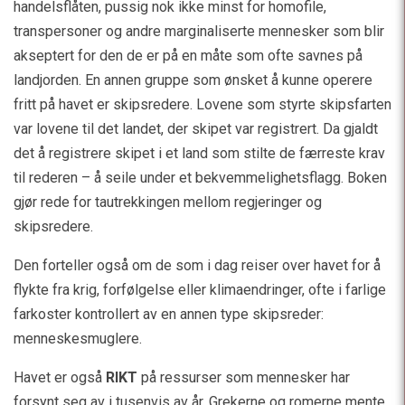
handelsflåten, pussig nok ikke minst for homofile,
transpersoner og andre marginaliserte mennesker som blir
akseptert for den de er på en måte som ofte savnes på
landjorden. En annen gruppe som ønsket å kunne operere
fritt på havet er skipsredere. Lovene som styrte skipsfarten
var lovene til det landet, der skipet var registrert. Da gjaldt
det å registrere skipet i et land som stilte de færreste krav
til rederen – å seile under et bekvemmelighetsflagg. Boken
gjør rede for tautrekkingen mellom regjeringer og
skipsredere.
Den forteller også om de som i dag reiser over havet for å
flykte fra krig, forfølgelse eller klimaendringer, ofte i farlige
farkoster kontrollert av en annen type skipsreder:
menneskesmuglere.
Havet er også
RIKT
på ressurser som mennesker har
forsynt seg av i tusenvis av år. Grekerne og romerne mente