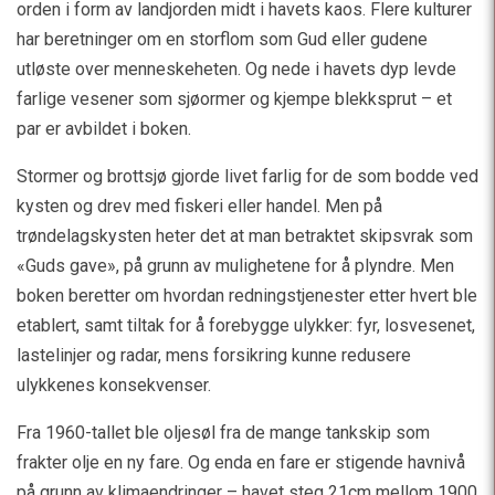
orden i form av landjorden midt i havets kaos. Flere kulturer
har beretninger om en storflom som Gud eller gudene
utløste over menneskeheten. Og nede i havets dyp levde
farlige vesener som sjøormer og kjempe blekksprut – et
par er avbildet i boken.
Stormer og brottsjø gjorde livet farlig for de som bodde ved
kysten og drev med fiskeri eller handel. Men på
trøndelagskysten heter det at man betraktet skipsvrak som
«Guds gave», på grunn av mulighetene for å plyndre. Men
boken beretter om hvordan redningstjenester etter hvert ble
etablert, samt tiltak for å forebygge ulykker: fyr, losvesenet,
lastelinjer og radar, mens forsikring kunne redusere
ulykkenes konsekvenser.
Fra 1960-tallet ble oljesøl fra de mange tankskip som
frakter olje en ny fare. Og enda en fare er stigende havnivå
på grunn av klimaendringer – havet steg 21cm mellom 1900