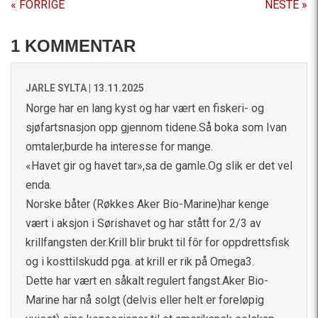
« FORRIGE
NESTE »
1 KOMMENTAR
JARLE SYLTA |
13.11.2025
Norge har en lang kyst og har vært en fiskeri- og
sjøfartsnasjon opp gjennom tidene.Så boka som Ivan
omtaler,burde ha interesse for mange.
«Havet gir og havet tar»,sa de gamle.Og slik er det vel
enda.
Norske båter (Røkkes Aker Bio-Marine)har kenge
vært i aksjon i Sørishavet og har stått for 2/3 av
krillfangsten der.Krill blir brukt til fôr for oppdrettsfisk
og i kosttilskudd pga. at krill er rik på Omega3.
Dette har vært en såkalt regulert fangst.Aker Bio-
Marine har nå solgt (delvis eller helt er foreløpig