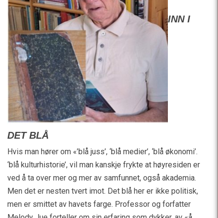
INN I
DET BLÅ
Hvis man hører om «’blå juss’, ‘blå medier’, ‘blå økonomi’.
‘blå kulturhistorie’, vil man kanskje frykte at høyresiden er
ved å ta over mer og mer av samfunnet, også akademia.
Men det er nesten tvert imot. Det blå her er ikke politisk,
men er smittet av havets farge. Professor og forfatter
Melody Jue forteller om sin erfaring som dykker, av «å