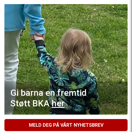
Gi barna en fremtid
Støtt BKA
her
MELD DEG PÅ VÅRT NYHETSBREV