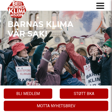
BARNAS KLIMA
VÅR SAK!
BLI MEDLEM
STØTT BKA
MOTTA NYHETSBREV