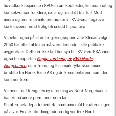
hovedkonklusjonene i KVU-en om kostnader, lønnsomhet og
konsekvenser for klima, natur og reindrift blir feil. Med
andre og mer relevante premisser vil KVU-ens negative
konklusjoner mest trolig bli snudd til positive.
Vi peker også på at det regjeringsoppnevnte Klimautvalget
2050 har uttalt at klima må være ledende i alle politiske
avgjørelser. Dette er ikke tatt hensyn til i KVU-en. BKA viser
også til rapporten
Faglig vurdering
av
KVU Nord
–
Norgebane
n
, som Troms og Finnmark fylkeskommune
bestilte fra Norsk Bane AS og de kommentarene som der
kommer frem.
Vi mener det trengs en ny utredning av Nord-Norgebanen,
basert på andre premisser som tar
Samferdselsdepartementets samfunnsmål for utredningen
på alvor. En slik utredning bør særlig vurdere Nord-