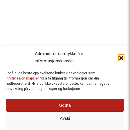
Administrer samtykke for
informasjonskapsler
For å gi de beste opplevelsene bruker vi teknologier som
Besteforeldrenes klimaaksjon
informasjonskapsler
for å få tilgang til informasjon om din
nettleseratferd. Hvis du ikke aksepterer dette, kan det ha negativ
Ansvarlig redaktør
: Halfdan Wiik |
innvirkning på visse egenskaper og funksjoner.
halfdan.wiik@besteforeldrene.no
| 971 96 809
Besøksadresse
: Hausmannsgt. 19, 0182 Oslo
Godta
Postadresse
: Postboks 1231 Vika, 0110 Oslo.
E-post
: post@besteforeldreaksjonen.no
Avslå
Organisasjonsnummer
: 998 636 779
Vår Personvernerklæring
Informasjonskapsler (Cookies)