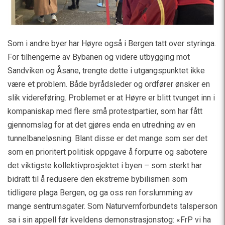
Som i andre byer har Høyre også i Bergen tatt over styringa.
For tilhengerne av Bybanen og videre utbygging mot
Sandviken og Åsane, trengte dette i utgangspunktet ikke
være et problem. Både byrådsleder og ordfører ønsker en
slik videreføring. Problemet er at Høyre er blitt tvunget inn i
kompaniskap med flere små protestpartier, som har fått
gjennomslag for at det gjøres enda en utredning av en
tunnelbaneløsning. Blant disse er det mange som ser det
som en prioritert politisk oppgave å forpurre og sabotere
det viktigste kollektivprosjektet i byen – som sterkt har
bidratt til å redusere den ekstreme bybilismen som
tidligere plaga Bergen, og ga oss ren forslumming av
mange sentrumsgater. Som Naturvernforbundets talsperson
sa i sin appell før kveldens demonstrasjonstog: «FrP vi ha