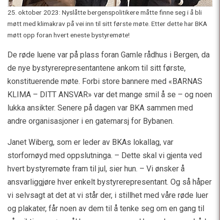
25. oktober 2023: Nyslåtte bergenspolitikere måtte finne seg i å bli
møtt med klimakrav på vei inn til sitt første møte. Etter dette har BKA
møtt opp foran hvert eneste bystyremøte!
De røde luene var på plass foran Gamle rådhus i Bergen, da
de nye bystyrerepresentantene ankom til sitt første,
konstituerende møte. Forbi store bannere med «BARNAS
KLIMA – DITT ANSVAR» var det mange smil å se – og noen
lukka ansikter. Senere på dagen var BKA sammen med
andre organisasjoner i en gatemarsj for Bybanen.
Janet Wiberg, som er leder av BKAs lokallag, var
storfornøyd med oppslutninga. – Dette skal vi gjenta ved
hvert bystyremøte fram til jul, sier hun. – Vi ønsker å
ansvarliggjøre hver enkelt bystyrerepresentant. Og så håper
vi selvsagt at det at vi står der, i stillhet med våre røde luer
og plakater, får noen av dem til å tenke seg om en gang til