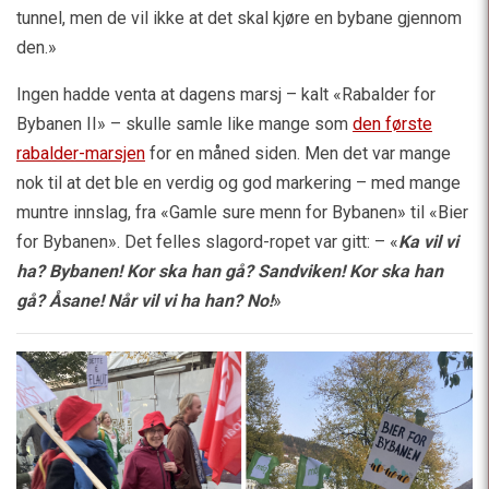
tunnel, men de vil ikke at det skal kjøre en bybane gjennom
den.»
Ingen hadde venta at dagens marsj – kalt «Rabalder for
Bybanen II» – skulle samle like mange som
den første
rabalder-marsjen
for en måned siden. Men det var mange
nok til at det ble en verdig og god markering – med mange
muntre innslag, fra «Gamle sure menn for Bybanen» til «Bier
for Bybanen». Det felles slagord-ropet var gitt: – «
Ka vil vi
ha? Bybanen! Kor ska han gå? Sandviken! Kor ska han
gå? Åsane! Når vil vi ha han? No!
»