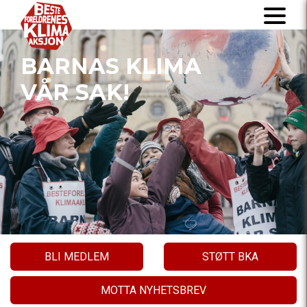
BARNAS KLIMA
VÅR SAK!
BLI MEDLEM
STØTT BKA
MOTTA NYHETSBREV