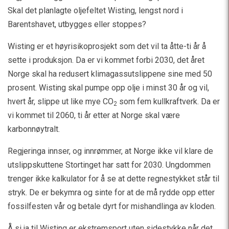
Skal det planlagte oljefeltet Wisting, lengst nord i
Barentshavet, utbygges eller stoppes?
Wisting er et høyrisikoprosjekt som det vil ta åtte-ti år å
sette i produksjon. Da er vi kommet forbi 2030, det året
Norge skal ha redusert klimagassutslippene sine med 50
prosent. Wisting skal pumpe opp olje i minst 30 år og vil,
hvert år, slippe ut like mye CO
som fem kullkraftverk. Da er
2
vi kommet til 2060, ti år etter at Norge skal være
karbonnøytralt.
Regjeringa innser, og innrømmer, at Norge ikke vil klare de
utslippskuttene Stortinget har satt for 2030. Ungdommen
trenger ikke kalkulator for å se at dette regnestykket står til
stryk. De er bekymra og sinte for at de må rydde opp etter
fossilfesten vår og betale dyrt for mishandlinga av kloden.
Å si ja til Wisting er ekstremsport uten sidestykke når det