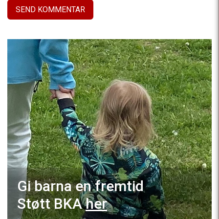
Gi barna en fremtid
Støtt BKA
her