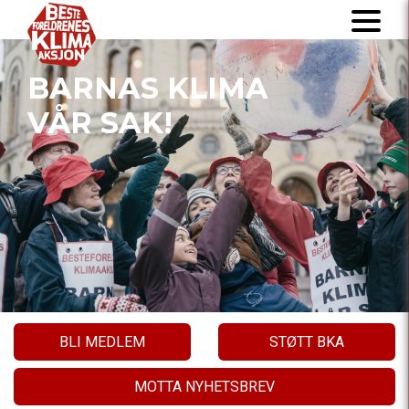
BARNAS KLIMA
VÅR SAK!
BLI MEDLEM
STØTT BKA
MOTTA NYHETSBREV