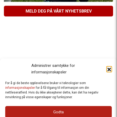
MELD DEG PÅ VÅRT NYHETSBREV
Administrer samtykke for
informasjonskapsler
For å gi de beste opplevelsene bruker vi teknologier som
Besteforeldrenes klimaaksjon
informasjonskapsler
for å få tilgang til informasjon om din
nettleseratferd. Hvis du ikke aksepterer dette, kan det ha negativ
Ansvarlig redaktør
: Halfdan Wiik |
innvirkning på visse egenskaper og funksjoner.
halfdan.wiik@besteforeldrene.no
| 971 96 809
Besøksadresse
: Hausmannsgt. 19, 0182 Oslo
Godta
Postadresse
: Postboks 1231 Vika, 0110 Oslo.