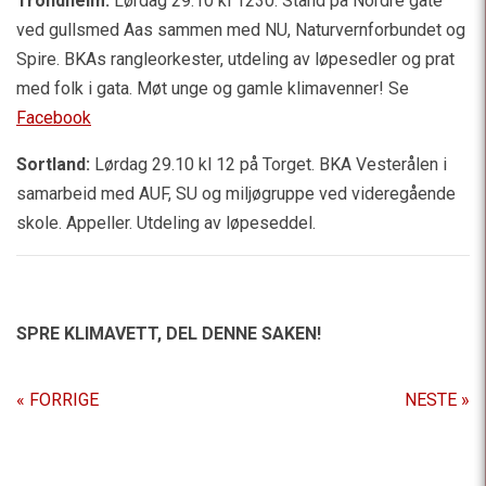
Trondheim:
Lørdag 29.10 kl 1230. Stand på Nordre gate
ved gullsmed Aas sammen med NU, Naturvernforbundet og
Spire. BKAs rangleorkester, utdeling av løpesedler og prat
med folk i gata. Møt unge og gamle klimavenner! Se
Facebook
Sortland:
Lørdag 29.10 kl 12 på Torget. BKA Vesterålen i
samarbeid med AUF, SU og miljøgruppe ved videregående
skole. Appeller. Utdeling av løpeseddel.
SPRE KLIMAVETT,
DEL DENNE SAKEN!
« FORRIGE
NESTE »