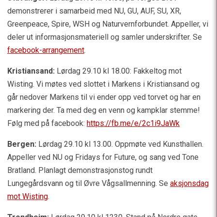
demonstrerer i samarbeid med NU, GU, AUF, SU, XR,
Greenpeace, Spire, WSH og Naturvernforbundet. Appeller, vi
deler ut informasjonsmateriell og samler underskrifter. Se
facebook-arrangement
.
Kristiansand:
Lørdag 29.10 kl 18.00: Fakkeltog mot
Wisting. Vi møtes ved slottet i Markens i Kristiansand og
går nedover Markens til vi ender opp ved torvet og har en
markering der. Ta med deg en venn og kampklar stemme!
Følg med på facebook:
https://fb.me/e/2c1i9JaWk
Bergen:
Lørdag 29.10 kl 13.00. Oppmøte ved Kunsthallen.
Appeller ved NU og Fridays for Future, og sang ved Tone
Bratland. Planlagt demonstrasjonstog rundt
Lungegårdsvann og til Øvre Vågsallmenning. Se
aksjonsdag
mot Wisting
.