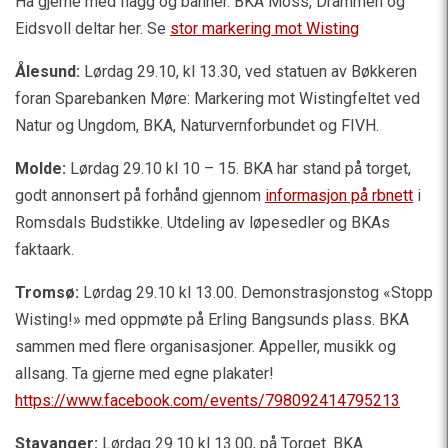
Ha gjerne med flagg og banner. BKA Moss, Drammen og
Eidsvoll deltar her. Se
stor markering mot Wisting
Ålesund:
Lørdag 29.10, kl 13.30, ved statuen av Bøkkeren
foran Sparebanken Møre: Markering mot Wistingfeltet ved
Natur og Ungdom, BKA, Naturvernforbundet og FIVH.
Molde:
Lørdag 29.10 kl 10 – 15. BKA har stand på torget,
godt annonsert på forhånd gjennom
informasjon på rbnett
i
Romsdals Budstikke. Utdeling av løpesedler og BKAs
faktaark.
Tromsø:
Lørdag 29.10 kl 13.00. Demonstrasjonstog «Stopp
Wisting!» med oppmøte på Erling Bangsunds plass. BKA
sammen med flere organisasjoner. Appeller, musikk og
allsang. Ta gjerne med egne plakater!
https://www.facebook.com/events/798092414795213
Stavanger:
Lørdag 29.10 kl 13.00, på Torget. BKA