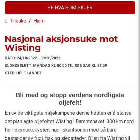
SE HVA SOM SKJER
Tilbake
/
Hjem
Nasjonal aksjonsuke mot
Wisting
DATO:
24/10/2022 - 30/10/2022
KLOKKESLETT:
MANDAG KL 00:00 TIL SØNDAG KL 23:59
STED:
HELE LANDET
Bli med og stopp verdens nordligste
oljefelt!
En av de viktigste miljøkampene denne høsten er å stanse
det planlagte oljefeltet Wisting i Barentshavet. 300 km nord
for Finnmarkskysten, nær iskantsonen med sårbare
bestander av fugl, fisk og sjøpattedyr. Oljen fra Wisting vil