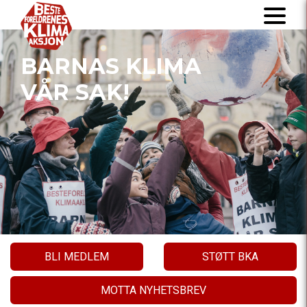
BARNAS KLIMA
VÅR SAK!
BLI MEDLEM
STØTT BKA
MOTTA NYHETSBREV