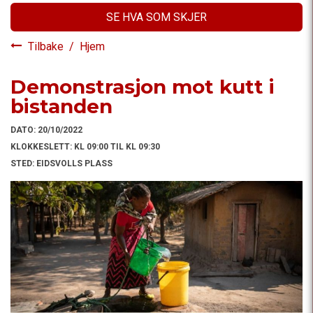
SE HVA SOM SKJER
Tilbake
/
Hjem
Demonstrasjon mot kutt i
bistanden
DATO:
20/10/2022
KLOKKESLETT:
KL 09:00 TIL KL 09:30
STED:
EIDSVOLLS PLASS