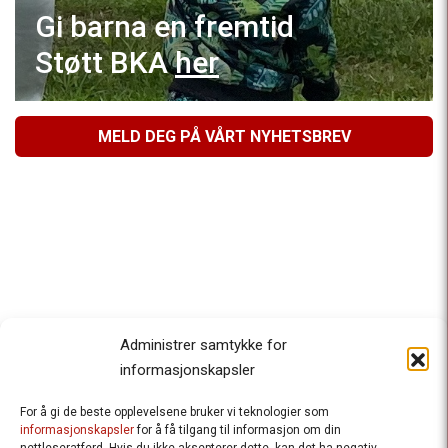
Gi barna en fremtid
Støtt BKA
her
MELD DEG PÅ VÅRT NYHETSBREV
Administrer samtykke for
informasjonskapsler
For å gi de beste opplevelsene bruker vi teknologier som
Besteforeldrenes klimaaksjon
informasjonskapsler
for å få tilgang til informasjon om din