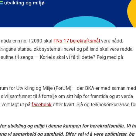
ramtida enn no. I 2030 skal
FNs 17 berekraftsmål
vere nådd.
ringane stansa, økosystema i havet og på land skal vere redda.
 sultne til sengs. – Korleis skal vi få til dette? Følg med på
rum for Utvikling og Miljø (ForUM) – der BKA er med saman med
 sivilsamfunnet til å fortelje om sitt håp for framtida og at verda
vert lagt ut på
facebook
etter kvart. Sjå òg teiknekonkurranse fo
for utvikling og miljø i denne kampen for berekraftsmåla. Vi h
ng vi samarbeid og samhald. Difor vel vi å vere optimistar, òg