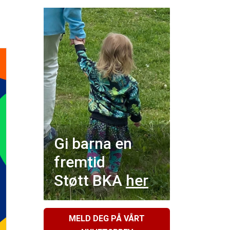
Gi barna en
fremtid
Støtt BKA
her
MELD DEG PÅ VÅRT