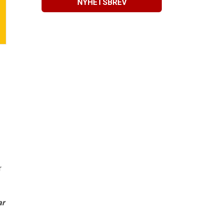
NYHETSBREV
r
ar