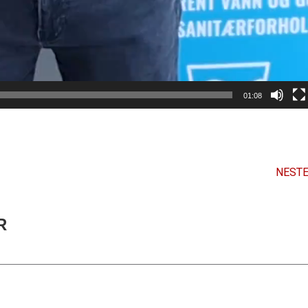
01:08
NESTE
R