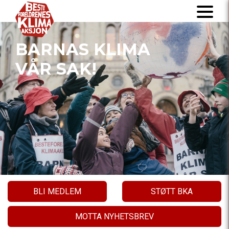
BARNAS KLIMA
VÅR SAK!
BLI MEDLEM
STØTT BKA
MOTTA NYHETSBREV