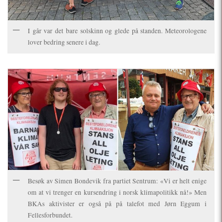
I går var det bare solskinn og glede på standen. Meteorologene
lover bedring senere i dag.
Besøk av Simen Bondevik fra partiet Sentrum: «Vi er helt enige
om at vi trenger en kursendring i norsk klimapolitikk nå!» Men
BKAs aktivister er også på på talefot med Jørn Eggum i
Fellesforbundet.