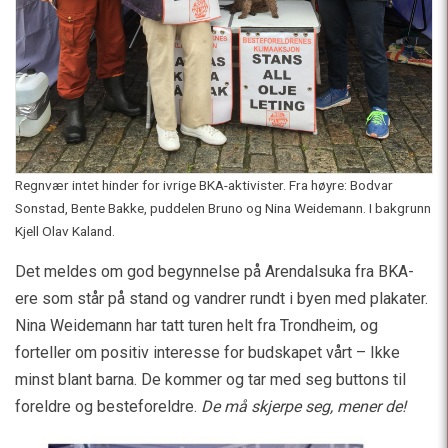
Regnvær intet hinder for ivrige BKA-aktivister. Fra høyre: Bodvar
Sonstad, Bente Bakke, puddelen Bruno og Nina Weidemann. I bakgrunn
Kjell Olav Kaland.
Det meldes om god begynnelse på Arendalsuka fra BKA-
ere som står på stand og vandrer rundt i byen med plakater.
Nina Weidemann har tatt turen helt fra Trondheim, og
forteller om positiv interesse for budskapet vårt – Ikke
minst blant barna. De kommer og tar med seg buttons til
foreldre og besteforeldre.
De må skjerpe seg, mener de!