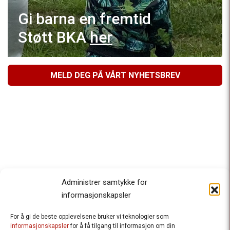
Gi barna en fremtid
Støtt BKA
her
MELD DEG PÅ VÅRT NYHETSBREV
Administrer samtykke for
informasjonskapsler
For å gi de beste opplevelsene bruker vi teknologier som
Besteforeldrenes klimaaksjon
informasjonskapsler
for å få tilgang til informasjon om din