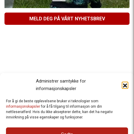
MELD DEG PÅ VÅRT NYHETSBREV
Administrer samtykke for
informasjonskapsler
For å gi de beste opplevelsene bruker vi teknologier som
Besteforeldrenes klimaaksjon
informasjonskapsler
for å få tilgang til informasjon om din
nettleseratferd. Hvis du ikke aksepterer dette, kan det ha negativ
Ansvarlig redaktør
: Halfdan Wiik |
innvirkning på visse egenskaper og funksjoner.
halfdan.wiik@besteforeldrene.no
| 971 96 809
Besøksadresse
: Hausmannsgt. 19, 0182 Oslo