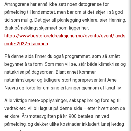
Arrangørene har ennå ikke satt noen datogrense for
påmelding til landsmøtet, men ber om at det skjer i så god
tid som mulig. Det gjør all planlegging enklere, sier Henning.
Bruk påmeldingsskjemaet som ligger her:
https://www.besteforeldreaksjonen.no/events/event/lands
mote-2022-drammen
På denne sida finner du også programmet, som så smått
begynner å ta form. Som man vil se, står både klimakrisa og
naturkrisa på dagsorden. Blant annet kommer
naturfilmskaper og tidligere stortingsrepresentant Arne
Nævra og forteller om sine erfaringer gjennom et langt liv.
Alle viktige møte-opplysninger, sakspapirer og forslag til
vedtak etc. vil bli lagt ut på denne sida – etter hvert som de
er klare. Årsmøteavgiften på kr. 900 betales inn ved
påmelding, og dekker ulike kostnader inkludert lunsj lørdag