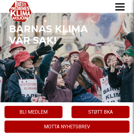
BARNAS KLIMA
VÅR SAK!
BLI MEDLEM
STØTT BKA
MOTTA NYHETSBREV