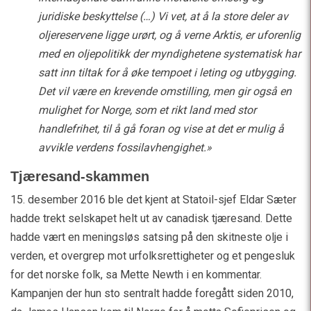
juridiske beskyttelse (…) Vi vet, at å la store deler av
oljereservene ligge urørt, og å verne Arktis, er uforenlig
med en oljepolitikk der myndighetene systematisk har
satt inn tiltak for å øke tempoet i leting og utbygging.
Det vil være en krevende omstilling, men gir også en
mulighet for Norge, som et rikt land med stor
handlefrihet, til å gå foran og vise at det er mulig å
avvikle verdens fossilavhengighet.»
Tjæresand-skammen
15. desember 2016 ble det kjent at Statoil-sjef Eldar Sæter
hadde trekt selskapet helt ut av canadisk tjæresand. Dette
hadde vært en meningsløs satsing på den skitneste olje i
verden, et overgrep mot urfolksrettigheter og et pengesluk
for det norske folk, sa Mette Newth i en kommentar.
Kampanjen der hun sto sentralt hadde foregått siden 2010,