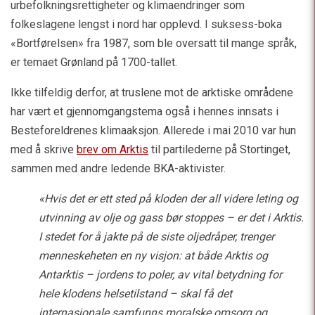
urbefolkningsrettigheter og klimaendringer som
folkeslagene lengst i nord har opplevd. I suksess-boka
«Bortførelsen» fra 1987, som ble oversatt til mange språk,
er temaet Grønland på 1700-tallet.
Ikke tilfeldig derfor, at truslene mot de arktiske områdene
har vært et gjennomgangstema også i hennes innsats i
Besteforeldrenes klimaaksjon. Allerede i mai 2010 var hun
med å skrive
brev om Arktis
til partilederne på Stortinget,
sammen med andre ledende BKA-aktivister.
«Hvis det er ett sted på kloden der all videre leting og
utvinning av olje og gass bør stoppes – er det i Arktis.
I stedet for å jakte på de siste oljedråper, trenger
menneskeheten en ny visjon: at både Arktis og
Antarktis – jordens to poler, av vital betydning for
hele klodens helsetilstand – skal få det
internasjonale samfunns moralske omsorg og