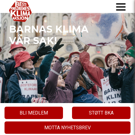
BARNAS KLIMA
VÅR SAK!
BLI MEDLEM
STØTT BKA
MOTTA NYHETSBREV