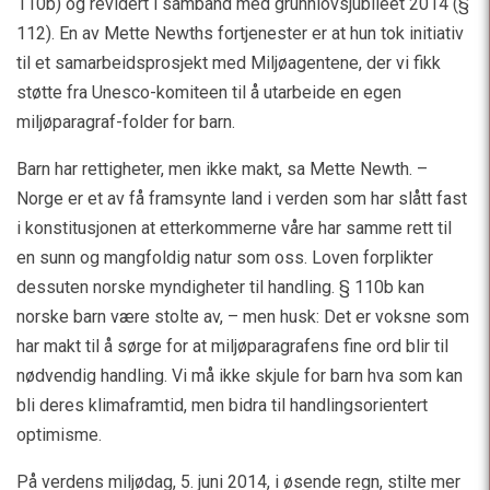
110b) og revidert i samband med grunnlovsjubileet 2014 (§
112). En av Mette Newths fortjenester er at hun tok initiativ
til et samarbeidsprosjekt med Miljøagentene, der vi fikk
støtte fra Unesco-komiteen til å utarbeide en egen
miljøparagraf-folder for barn.
Barn har rettigheter, men ikke makt, sa Mette Newth. –
Norge er et av få framsynte land i verden som har slått fast
i konstitusjonen at etterkommerne våre har samme rett til
en sunn og mangfoldig natur som oss. Loven forplikter
dessuten norske myndigheter til handling. § 110b kan
norske barn være stolte av, – men husk: Det er voksne som
har makt til å sørge for at miljøparagrafens fine ord blir til
nødvendig handling. Vi må ikke skjule for barn hva som kan
bli deres klimaframtid, men bidra til handlingsorientert
optimisme.
På verdens miljødag, 5. juni 2014, i øsende regn, stilte mer