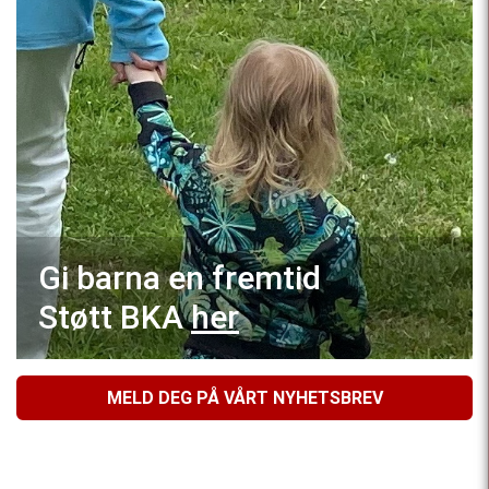
Gi barna en fremtid
Støtt BKA
her
MELD DEG PÅ VÅRT NYHETSBREV