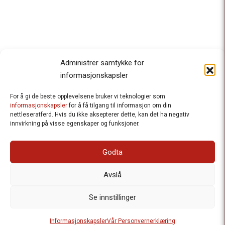
Administrer samtykke for
informasjonskapsler
For å gi de beste opplevelsene bruker vi teknologier som
Besteforeldrenes klimaaksjon
informasjonskapsler
for å få tilgang til informasjon om din
nettleseratferd. Hvis du ikke aksepterer dette, kan det ha negativ
Ansvarlig redaktør
: Halfdan Wiik |
innvirkning på visse egenskaper og funksjoner.
halfdan.wiik@besteforeldrene.no
| 971 96 809
Besøksadresse
: Hausmannsgt. 19, 0182 Oslo
Godta
Postadresse
: Postboks 1231 Vika, 0110 Oslo.
E-post
: post@besteforeldreaksjonen.no
Avslå
Organisasjonsnummer
: 998 636 779
Vår Personvernerklæring
Informasjonskapsler (Cookies)
Se innstillinger
Webutvikling av
Frameworks AS
| Logo av Blanke Ark | Design av
Informasjonskapsler
Vår Personvernerklæring
Merete Bertheau