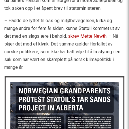
da James Hansen kom til Norge for å motta Sofieprisen og
tok saken opp i et åpent brev til statsministeren.
– Hadde de lyttet til oss og miljøbevegelsen, kirka og
mange andre for fem år siden, kunne Statoil kommet ut av
det med en slags ære i behold,
skrev Mette Newth
. – Nå
skjer det med et klynk. Det samme gjelder flertallet av
norske politikere, som ikke har hatt vilje til å ta styring i en
sak som har vært en skamplett på norsk klimapolitikk i
mange år.