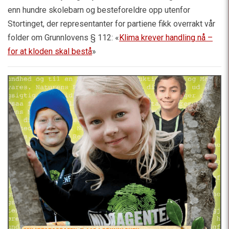
enn hundre skolebarn og besteforeldre opp utenfor
Stortinget, der representanter for partiene fikk overrakt vår
folder om Grunnlovens § 112: «
Klima krever handling nå –
for at kloden skal bestå
»