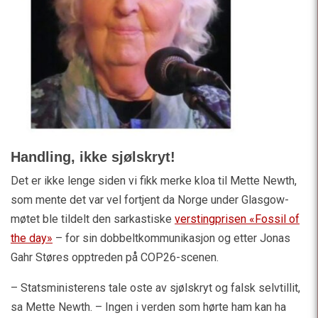
Handling, ikke sjølskryt!
Det er ikke lenge siden vi fikk merke kloa til Mette Newth,
som mente det var vel fortjent da Norge under Glasgow-
møtet ble tildelt den sarkastiske
verstingprisen «Fossil of
the day»
– for sin dobbeltkommunikasjon og etter Jonas
Gahr Støres opptreden på COP26-scenen.
– Statsministerens tale oste av sjølskryt og falsk selvtillit,
sa Mette Newth. – Ingen i verden som hørte ham kan ha