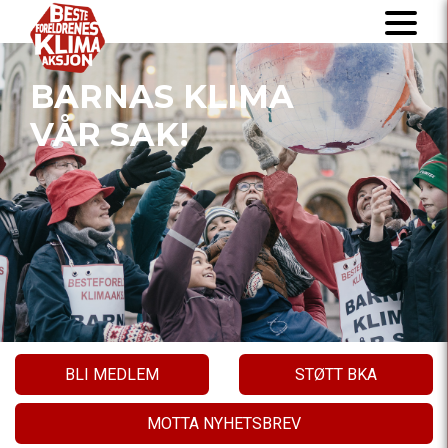
BARNAS KLIMA
VÅR SAK!
BLI MEDLEM
STØTT BKA
MOTTA NYHETSBREV