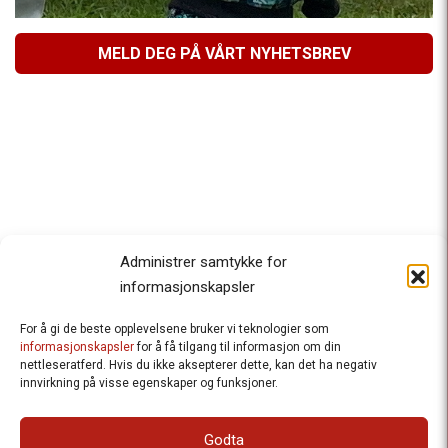
MELD DEG PÅ VÅRT NYHETSBREV
Administrer samtykke for
informasjonskapsler
For å gi de beste opplevelsene bruker vi teknologier som
Besteforeldrenes klimaaksjon
informasjonskapsler
for å få tilgang til informasjon om din
nettleseratferd. Hvis du ikke aksepterer dette, kan det ha negativ
Ansvarlig redaktør
: Halfdan Wiik |
innvirkning på visse egenskaper og funksjoner.
halfdan.wiik@besteforeldrene.no
| 971 96 809
Besøksadresse
: Hausmannsgt. 19, 0182 Oslo
Godta
Postadresse
: Postboks 1231 Vika, 0110 Oslo.