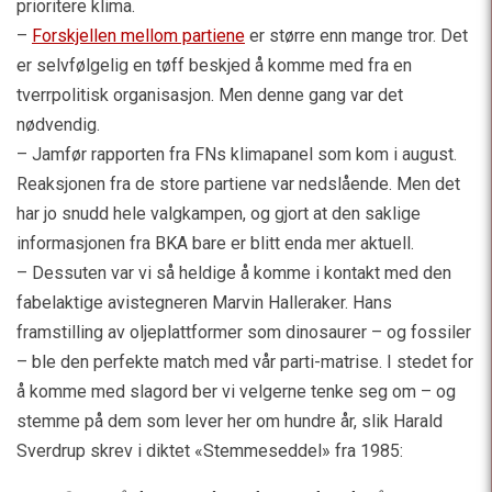
prioritere klima.
–
Forskjellen mellom partiene
er større enn mange tror. Det
er selvfølgelig en tøff beskjed å komme med fra en
tverrpolitisk organisasjon. Men denne gang var det
nødvendig.
– Jamfør rapporten fra FNs klimapanel som kom i august.
Reaksjonen fra de store partiene var nedslående. Men det
har jo snudd hele valgkampen, og gjort at den saklige
informasjonen fra BKA bare er blitt enda mer aktuell.
– Dessuten var vi så heldige å komme i kontakt med den
fabelaktige avistegneren Marvin Halleraker. Hans
framstilling av oljeplattformer som dinosaurer – og fossiler
– ble den perfekte match med vår parti-matrise. I stedet for
å komme med slagord ber vi velgerne tenke seg om – og
stemme på dem som lever her om hundre år, slik Harald
Sverdrup skrev i diktet «Stemmeseddel» fra 1985: