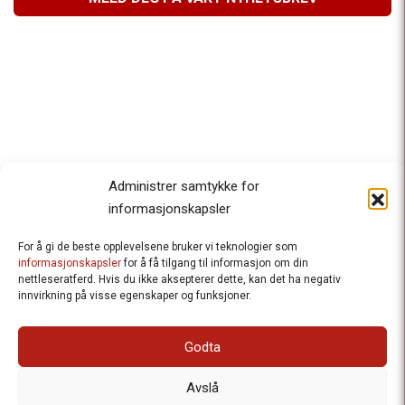
Administrer samtykke for
informasjonskapsler
For å gi de beste opplevelsene bruker vi teknologier som
Besteforeldrenes klimaaksjon
informasjonskapsler
for å få tilgang til informasjon om din
nettleseratferd. Hvis du ikke aksepterer dette, kan det ha negativ
Ansvarlig redaktør
: Halfdan Wiik |
innvirkning på visse egenskaper og funksjoner.
halfdan.wiik@besteforeldrene.no
| 971 96 809
Besøksadresse
: Hausmannsgt. 19, 0182 Oslo
Godta
Postadresse
: Postboks 1231 Vika, 0110 Oslo.
E-post
: post@besteforeldreaksjonen.no
Avslå
Organisasjonsnummer
: 998 636 779