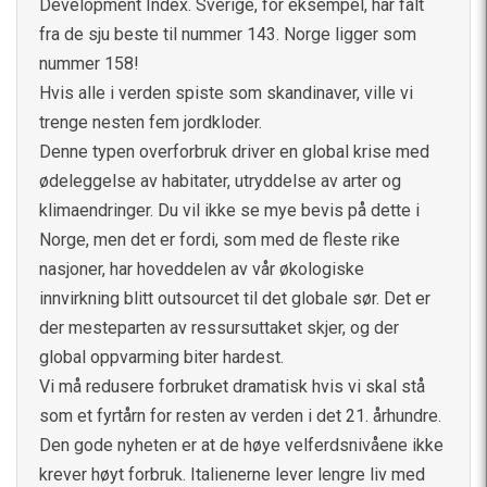
Development Index. Sverige, for eksempel, har falt
fra de sju beste til nummer 143. Norge ligger som
nummer 158!
Hvis alle i verden spiste som skandinaver, ville vi
trenge nesten fem jordkloder.
Denne typen overforbruk driver en global krise med
ødeleggelse av habitater, utryddelse av arter og
klimaendringer. Du vil ikke se mye bevis på dette i
Norge, men det er fordi, som med de fleste rike
nasjoner, har hoveddelen av vår økologiske
innvirkning blitt outsourcet til det globale sør. Det er
der mesteparten av ressursuttaket skjer, og der
global oppvarming biter hardest.
Vi må redusere forbruket dramatisk hvis vi skal stå
som et fyrtårn for resten av verden i det 21. århundre.
Den gode nyheten er at de høye velferdsnivåene ikke
krever høyt forbruk. Italienerne lever lengre liv med