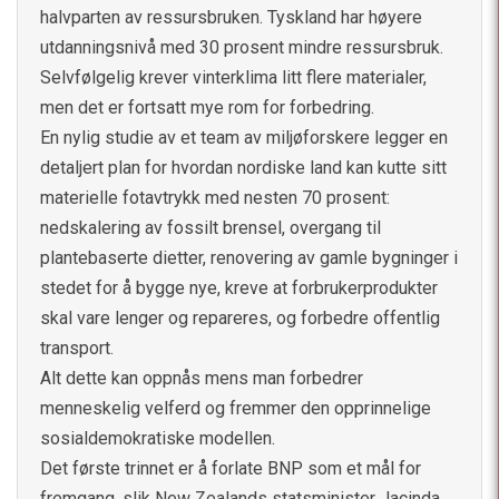
halvparten av ressursbruken. Tyskland har høyere
utdanningsnivå med 30 prosent mindre ressursbruk.
Selvfølgelig krever vinterklima litt flere materialer,
men det er fortsatt mye rom for forbedring.
En nylig studie av et team av miljøforskere legger en
detaljert plan for hvordan nordiske land kan kutte sitt
materielle fotavtrykk med nesten 70 prosent:
nedskalering av fossilt brensel, overgang til
plantebaserte dietter, renovering av gamle bygninger i
stedet for å bygge nye, kreve at forbrukerprodukter
skal vare lenger og repareres, og forbedre offentlig
transport.
Alt dette kan oppnås mens man forbedrer
menneskelig velferd og fremmer den opprinnelige
sosialdemokratiske modellen.
Det første trinnet er å forlate BNP som et mål for
fremgang, slik New Zealands statsminister Jacinda