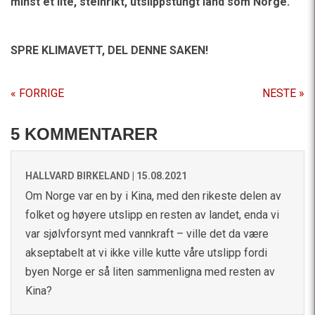
minst et lite, steinrikt, utslippstungt land som Norge.
SPRE KLIMAVETT,
DEL DENNE SAKEN!
« FORRIGE
NESTE »
5 KOMMENTARER
HALLVARD BIRKELAND |
15.08.2021
Om Norge var en by i Kina, med den rikeste delen av
folket og høyere utslipp en resten av landet, enda vi
var sjølvforsynt med vannkraft – ville det da være
akseptabelt at vi ikke ville kutte våre utslipp fordi
byen Norge er så liten sammenligna med resten av
Kina?