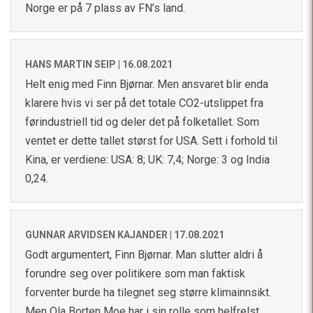
Norge er på 7 plass av FN’s land.
HANS MARTIN SEIP |
16.08.2021
Helt enig med Finn Bjørnar. Men ansvaret blir enda
klarere hvis vi ser på det totale CO2-utslippet fra
førindustriell tid og deler det på folketallet. Som
ventet er dette tallet størst for USA. Sett i forhold til
Kina, er verdiene: USA: 8; UK: 7,4; Norge: 3 og India
0,24.
GUNNAR ARVIDSEN KAJANDER |
17.08.2021
Godt argumentert, Finn Bjørnar. Man slutter aldri å
forundre seg over politikere som man faktisk
forventer burde ha tilegnet seg større klimainnsikt.
Men Ola Borten Moe har i sin rolle som helfrelst