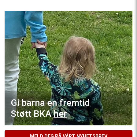
Gi barna en fremtid
Støtt BKA
her
MELD DEG PÅ VÅRT NYHETSBREV