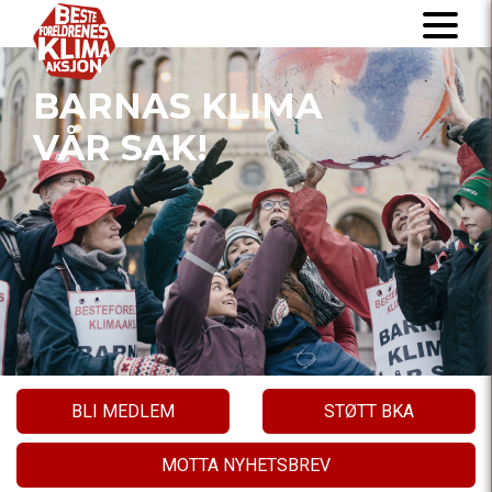
BARNAS KLIMA
VÅR SAK!
BLI MEDLEM
STØTT BKA
MOTTA NYHETSBREV