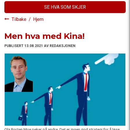
SE HVA SOM SKJER
Tilbake
/
Hjem
Men hva med Kina!
PUBLISERT 13.08.2021 AV REDAKSJONEN
Ola Borten Moe peker på andre. Det er ingen god strategi for å løse