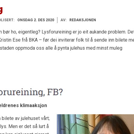
g
LISERT:
ONSDAG 2. DES 2020
AV:
REDAKSJONEN
n bør ho, eigentleg? Lysforureining er jo eit aukande problem. De
istin Ese frå BKA – før dei inviterar folk til å sende inn bilete m
istaden oppmoda oss alle å pynta julehus med minst muleg
reldrenes klimaaksjon
bilete av julehuset vårt;
ys. Men er det så lurt å