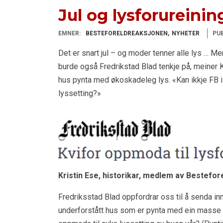
Jul og lysforureinin
EMNER:
BESTEFORELDREAKSJONEN
NYHETER
PUB
Det er snart jul – og moder tenner alle lys … Me
burde også Fredrikstad Blad tenkje på, meiner Kr
hus pynta med økoskadeleg lys. «Kan ikkje FB 
lyssetting?»
Kristin Ese, historikar, medlem av Bestefo
Fredriksstad Blad oppfordrar oss til å senda inn 
underforstått hus som er pynta med ein masse l