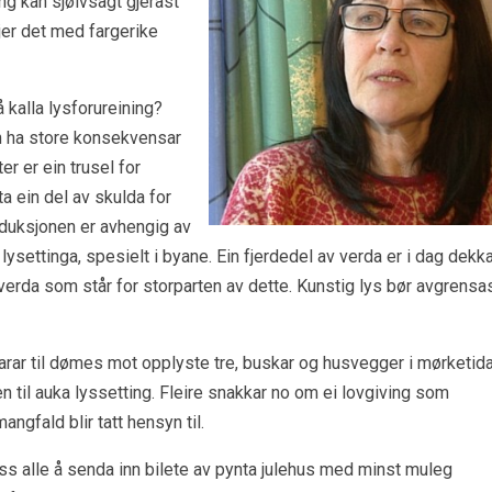
ng kan sjølvsagt gjerast
jer det med fargerike
 kalla lysforureining?
an ha store konsekvensar
er er ein trusel for
a ein del av skulda for
oduksjonen er avhengig av
lysettinga, spesielt i byane. Ein fjerdedel av verda er i dag dekk
v verda som står for storparten av dette. Kunstig lys bør avgrensa
rar til dømes mot opplyste tre, buskar og husvegger i mørketida
 til auka lyssetting. Fleire snakkar no om ei lovgiving som
ngfald blir tatt hensyn til.
s alle å senda inn bilete av pynta julehus med minst muleg