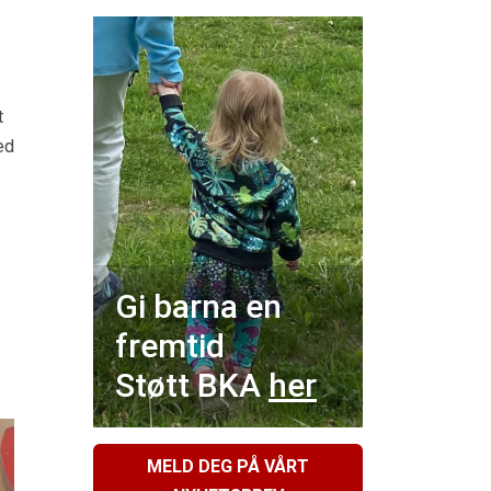
t
ed
Gi barna en
fremtid
Støtt BKA
her
MELD DEG PÅ VÅRT