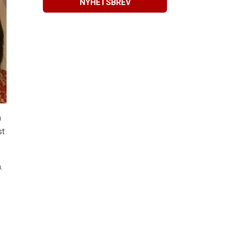
NYHETSBREV
a
st
.