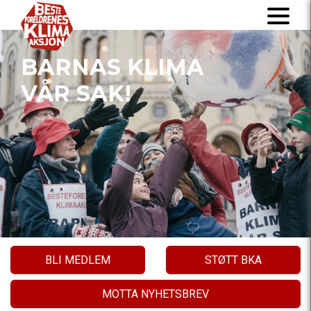
BARNAS KLIMA
VÅR SAK!
BLI MEDLEM
STØTT BKA
MOTTA NYHETSBREV