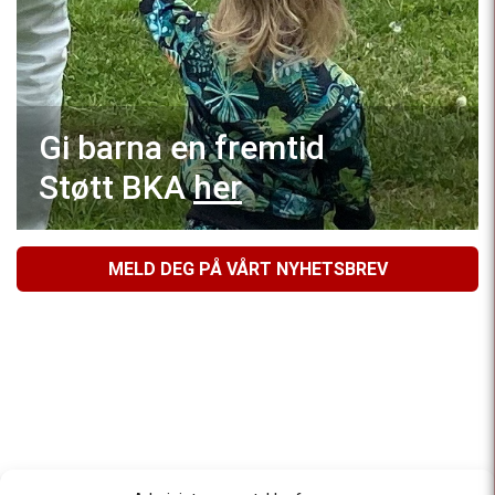
Gi barna en fremtid
Støtt BKA
her
MELD DEG PÅ VÅRT NYHETSBREV