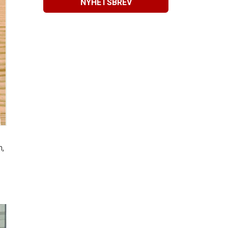
NYHETSBREV
n,