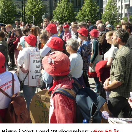
 Bjørn i Vårt Land 23 desember: «
For 50 år