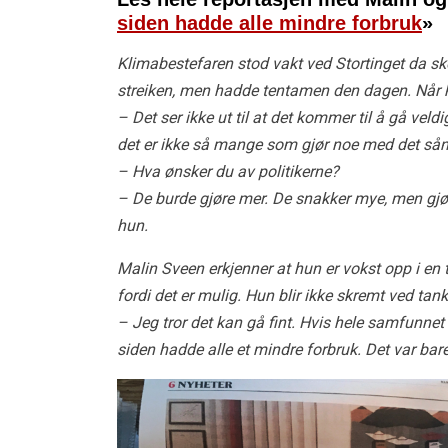
siden hadde alle mindre forbruk
»
Klimabestefaren stod vakt ved Stortinget da sk
streiken, men hadde tentamen den dagen. Når h
– Det ser ikke ut til at det kommer til å gå ve
det er ikke så mange som gjør noe med det sånn
– Hva ønsker du av politikerne?
– De burde gjøre mer. De snakker mye, men gjør v
hun.
Malin Sveen erkjenner at hun er vokst opp i en ti
fordi det er mulig. Hun blir ikke skremt ved tan
– Jeg tror det kan gå fint. Hvis hele samfunnet 
siden hadde alle et mindre forbruk. Det var bar