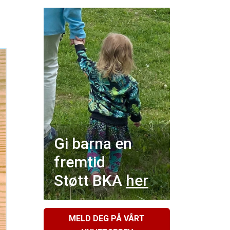
Gi barna en
fremtid
Støtt BKA
her
MELD DEG PÅ VÅRT