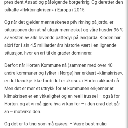
president Assad og påfølgende borgerkrig. Og deretter den
såkalte «flyktningkrisen» i Europa i 2015.
Og når det gjelder menneskenes påvirkning på jorda, er
situasjonen den at nå utgjør mennesket og våre husdyr 96 %
av vekten av alle levende pattedyr på landjorda. Kloden har
aldri før i sin 4,5 milliarder års historie vært i en lignende
situasjon, hvor en art til de grader dominerer.
Derfor: når Horten Kommune nå (sammen med over 40
andre kommuner og fylker i Norge) har erklært «klimakrise»,
er det kanskje ikke fordi det er «krise» i Horten akkurat nå.
Men det er mer et uttrykk for at kommunen erkjenner at
klimakrisen er en virkelighet og en reell trussel – også for
Horten, og at vi må gjøre hva vi kan for – i den grad det går
an – motvirke den.
Og det er to ting som må gjøres: – Være best mulig