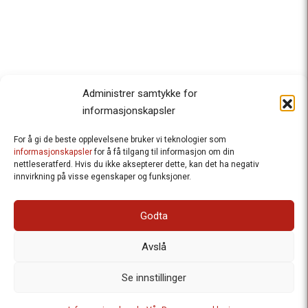
Administrer samtykke for
informasjonskapsler
For å gi de beste opplevelsene bruker vi teknologier som
Besteforeldrenes klimaaksjon
informasjonskapsler
for å få tilgang til informasjon om din
nettleseratferd. Hvis du ikke aksepterer dette, kan det ha negativ
Ansvarlig redaktør
: Halfdan Wiik |
innvirkning på visse egenskaper og funksjoner.
halfdan.wiik@besteforeldrene.no
| 971 96 809
Besøksadresse
: Hausmannsgt. 19, 0182 Oslo
Godta
Postadresse
: Postboks 1231 Vika, 0110 Oslo.
E-post
: post@besteforeldreaksjonen.no
Avslå
Organisasjonsnummer
: 998 636 779
Vår Personvernerklæring
Informasjonskapsler (Cookies)
Se innstillinger
Webutvikling av
Frameworks AS
| Logo av Blanke Ark | Design av