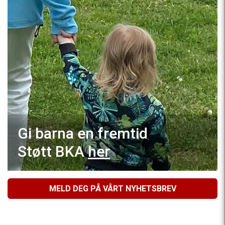
Gi barna en fremtid
Støtt BKA
her
MELD DEG PÅ VÅRT NYHETSBREV