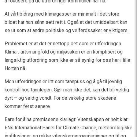
å fokusere på de utfordringer kommunen har nå.
At vårt bidrag med klimagasser er minimalt i det store
bildet har han sånn sett rett i. Også at det umiddelbart kan
se ut som at andre politiske og velferdssaker er viktigere.
Problemet er at det er nettopp det som er utfordringen.
Klima-, artsmangfold og miljøsaken er en komplisert og
langsiktig utfordring som ikke er så synlig for oss her i lille
Horten nå.
Men utfordringen er litt som tannpuss og å gå til jevnlig
kontroll hos tannlegen. Gjør man ikke det, kan det bli veldig
dyrt – og veldig vondt. For de virkelig store skadene
kommer først senere.
Bare for å ha premissene klarlagt: Vitenskapen er helt klar:
FNs International Panel for Climate Change, meteorologiske
institusjoner, en rekke vitenskapsorganisasjoner og til og