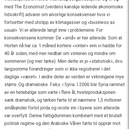
med The Economist (verdens kanskje ledende økonomiske
tidsskrift) advarer om alvorlige konsekvenser hvis vi
fortsetter med utslipp av klimagasser og «business as
usual». Vi er allerede langt inne i problemene. For
konsekvensene kommer. De «små» er her allerede. Som at
Horten nå har ca. 1 måned kortere «vinter» enn vi hadde for
40 år siden, med mer nedbør om vinteren og mindre om
sommeren (og mer tørke). Men dette er jo «statistisk», dvs.
langsomme forandringer som vi ikke registrerer i det
daglige «været». I andre deler av verden er virkningene mye
større. Og dramatiske. F.eks. i Syria. I 2006 ble Syria rammet
av en hetebølge som varte i flere år, hveteproduksjonen
sank dramatisk, og tørken førte til at nærmere 1,5 millioner
småbønder forlot jorda og reiste inn i byene som allerede
var overfylt. Denne fattigdommen kombinert med et brutalt
politisk regime og den Arabiske Våren førte til opprør mot