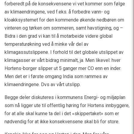
forberedt på de konsekvensene vi vet kommer som følge
av klimaendringene, ved f.eks. å forbedre vann- og
kloakksystemet for den kommende økende nedbøren om
vinteren og tørken om sommeren, samt havstigning, og –
Bidra i den grad vi kan til å motarbeide videre global
temperaturøkning ved å minke vår del av
klimagassutslippene. I forhold til det globale utslippet av
klimagasser er vårt bidrag minimalt, ja. Men likevel: hver
Hortens-borger slipper ut 5 ganger mer CO enn en inder.
Men det er i første omgang India som rammes av
klimaendringene. Dvs av vårt utslipp.
Begge deler diskuteres i kommunens Energi- og miljøplan
som nå ligger ute til offentlig høring for Hortens innbyggere,
for at alle skal kunne ta del i det «skippertaket» som er
nødvendig for at ikke konsekvensene skal bli for store.