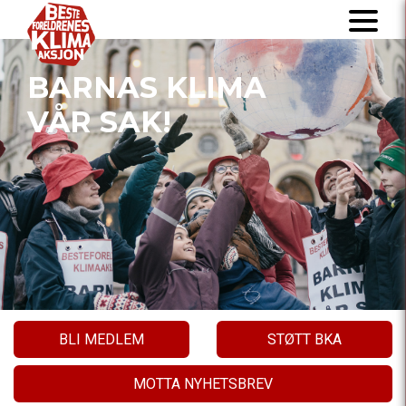
BARNAS KLIMA
VÅR SAK!
BLI MEDLEM
STØTT BKA
MOTTA NYHETSBREV