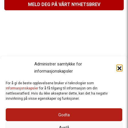
MELD DEG PÅ VÅRT NYHETSBREV
Administrer samtykke for
informasjonskapsler
For å gi de beste opplevelsene bruker vi teknologier som
Besteforeldrenes klimaaksjon
informasjonskapsler
for å få tilgang til informasjon om din
nettleseratferd. Hvis du ikke aksepterer dette, kan det ha negativ
Ansvarlig redaktør
: Halfdan Wiik |
innvirkning på visse egenskaper og funksjoner.
halfdan.wiik@besteforeldrene.no
| 971 96 809
Besøksadresse
: Hausmannsgt. 19, 0182 Oslo
Godta
Postadresse
: Postboks 1231 Vika, 0110 Oslo.
E-post
: post@besteforeldreaksjonen.no
Avslå