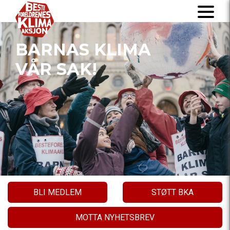
BARNAS KLIMA
VÅR SAK!
BLI MEDLEM
STØTT BKA
MOTTA NYHETSBREV