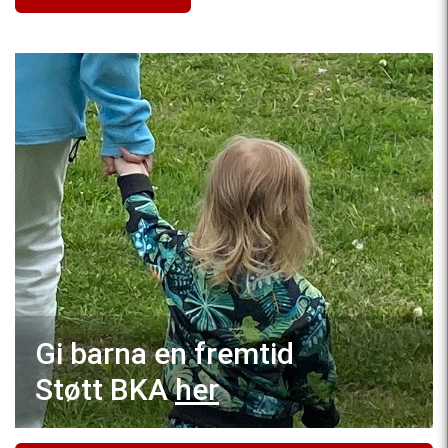
Gi barna en fremtid
Støtt BKA
her