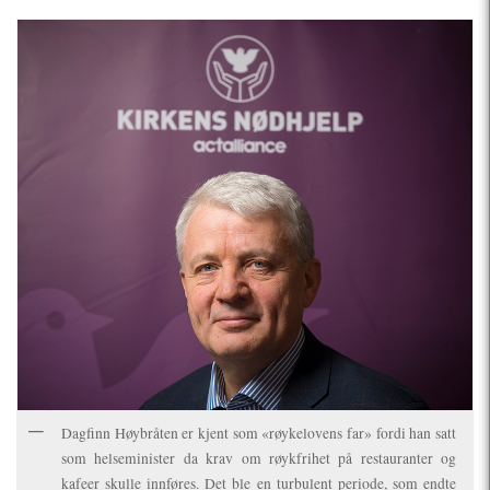
Dagfinn Høybråten er kjent som «røykelovens far» fordi han satt
som helseminister da krav om røykfrihet på restauranter og
kafeer skulle innføres. Det ble en turbulent periode, som endte