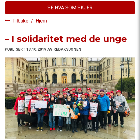
SE HVA SOM SKJER
Tilbake
/
Hjem
– I solidaritet med de unge
PUBLISERT 13.10.2019 AV REDAKSJONEN