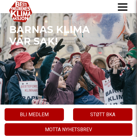
BARNAS KLIMA
VÅR SAK!
BLI MEDLEM
STØTT BKA
MOTTA NYHETSBREV