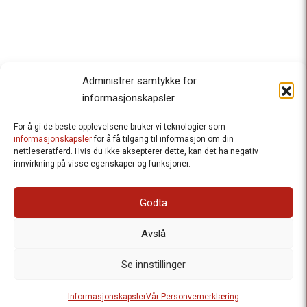
Administrer samtykke for
informasjonskapsler
For å gi de beste opplevelsene bruker vi teknologier som
Besteforeldrenes klimaaksjon
informasjonskapsler
for å få tilgang til informasjon om din
nettleseratferd. Hvis du ikke aksepterer dette, kan det ha negativ
Ansvarlig redaktør
: Halfdan Wiik |
innvirkning på visse egenskaper og funksjoner.
halfdan.wiik@besteforeldrene.no
| 971 96 809
Besøksadresse
: Hausmannsgt. 19, 0182 Oslo
Godta
Postadresse
: Postboks 1231 Vika, 0110 Oslo.
E-post
: post@besteforeldreaksjonen.no
Avslå
Organisasjonsnummer
: 998 636 779
Vår Personvernerklæring
Informasjonskapsler (Cookies)
Se innstillinger
Webutvikling av
Frameworks AS
| Logo av Blanke Ark | Design av
Informasjonskapsler
Vår Personvernerklæring
Merete Bertheau