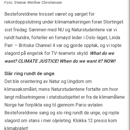
Foto: Steinar Winther Christensen
Besteforeldrene trosset været og sørget for
rekordoppslutning under klimamarkeringen foran Stortinget
sist fredag. Sammen med NU og Naturstudentene var vi
rundt hundre, forteller en fornøyd leder i Oslo-laget, Linda
Parr. – Britiske Channel 4 var og gjorde opptak, og vi ropte
slagord på engelsk for TV-teamets skyld:
What do we
want? CLIMATE JUSTICE! When do we want it? NOW!
Slår ring rundt de unge
Det ble orientering av Natur og Ungdom om
klimasøksmålet, mens Naturstudentene fortalte om hvor
langt målsetningene i statsbudsjettet er fra de klimamålene
Norge har forplikta seg til gjennom Paris-avtalen.
Besteforeldrene sang og slo ring rundt de unge, og ropte
slagord om stans i mer oljeleting. Klokka 12 presis kom
klimabrølet!