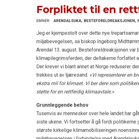
Forpliktet til en ret
EMNER:
ARENDALSUKA
BESTEFORELDREAKSJONEN
Jeg er kjempestolt over dette nye trepartsama
miljøbevegelsen, sa biskop Ingeborg Midttømme
Arendal 13. august. Besteforeldreaksjonen var 
klimapilegrimsferden, der deltakerne forfattet en
Der krever vi blant annet at Norge reduserer de
trekkes ut av tjæresand.
«Vi representerer en bre
ekstra mil for klimaet. Vi ber dere som politik
støtte for en rettferdig klimaavtale.»
Grunnleggende behov
Tusenvis av mennesker over hele landet har gåt
siste ukene. Vi fortsetter å gå fordi politikerne g
største kirkelige klimamobiliseringen noensin
miljøbevegelsen i forbindelse med Arendalsuka