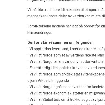
Vi må ikke redusere klimakrisen til et spørsmål 
mennesker i andre deler av verden kan miste ti
Forpliktelsene landene har lagt på bordet før kl
klimaendringer.
Derfor står vi sammen om følgende:
• Vi oppfordrer hvert land, i sær de rikeste, til å
• Vi vil at Norge som et av verdens rikeste land 
• Vi vil at Norge tar ansvar der vi setter vårt st
• En rettferdig klimapolitikk krever at vi reduse
• Vi vil at Norge som arktisk stat i vitenskapens,
oljen i Arktis blir liggende.
• Vi vil at Norge også tar ansvar utenfor landets
• Vi vil at Norge økonomisk støtter en miljøvennli
• Vi vil at Statoil bes om å trekke seg ut av tjæ