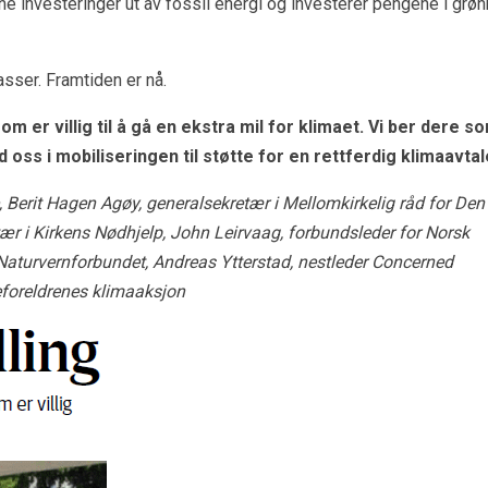
ine investeringer ut av fossil energi og investerer pengene i grøn
ser. Framtiden er nå.
om er villig til å gå en ekstra mil for klimaet. Vi ber dere s
oss i mobiliseringen til støtte for en rettferdig klimaavtal
 Berit Hagen Agøy, generalsekretær i Mellomkirkelig råd for Den
tær i Kirkens Nødhjelp, John Leirvaag, forbundsleder for Norsk
Naturvernforbundet, Andreas Ytterstad, nestleder Concerned
teforeldrenes klimaaksjon