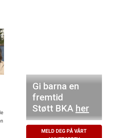
Gi barna en
fremtid
Støtt BKA
her
de
en
MELD DEG PÅ VÅRT