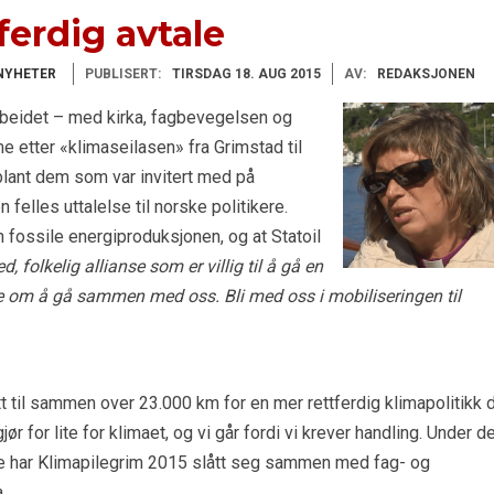
tferdig avtale
NYHETER
PUBLISERT:
TIRSDAG 18. AUG 2015
AV:
REDAKSJONEN
rbeidet – med kirka, fagbevegelsen og
 etter «klimaseilasen» fra Grimstad til
blant dem som var invitert med på
 felles uttalelse til norske politikere.
n fossile energiproduksjonen, og at Statoil
d, folkelig allianse som er villig til å gå en
ere om å gå sammen med oss. Bli med oss i mobiliseringen til
t til sammen over 23.000 km for en mer rettferdig klimapolitikk 
jør for lite for klimaet, og vi går fordi vi krever handling. Under d
ne har Klimapilegrim 2015 slått seg sammen med fag- og
.