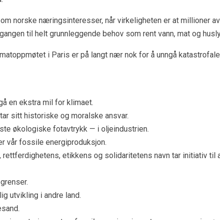
om norske næringsinteresser, når virkeligheten er at millioner av
lgangen til helt grunnleggende behov som rent vann, mat og husly
imatoppmøtet i Paris er på langt nær nok for å unngå katastrofale
 gå en ekstra mil for klimaet.
tar sitt historiske og moralske ansvar.
ørste økologiske fotavtrykk — i oljeindustrien.
rer vår fossile energiproduksjon.
 rettferdighetens, etikkens og solidaritetens navn tar initiativ til 
 grenser.
g utvikling i andre land.
resand.