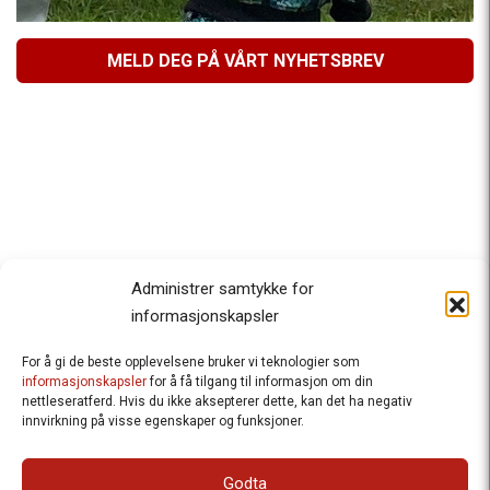
MELD DEG PÅ VÅRT NYHETSBREV
Administrer samtykke for
informasjonskapsler
For å gi de beste opplevelsene bruker vi teknologier som
Besteforeldrenes klimaaksjon
informasjonskapsler
for å få tilgang til informasjon om din
nettleseratferd. Hvis du ikke aksepterer dette, kan det ha negativ
Ansvarlig redaktør
: Halfdan Wiik |
innvirkning på visse egenskaper og funksjoner.
halfdan.wiik@besteforeldrene.no
| 971 96 809
Besøksadresse
: Hausmannsgt. 19, 0182 Oslo
Godta