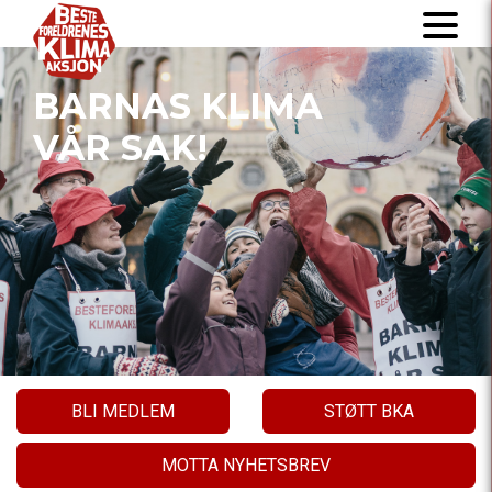
BARNAS KLIMA
VÅR SAK!
BLI MEDLEM
STØTT BKA
MOTTA NYHETSBREV