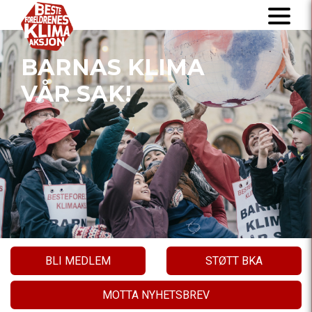
BARNAS KLIMA
VÅR SAK!
BLI MEDLEM
STØTT BKA
MOTTA NYHETSBREV