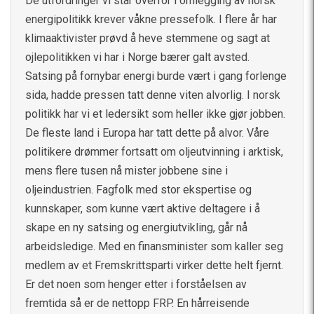
De utfordringer vi står overfor i omlegging av norsk
energipolitikk krever våkne pressefolk. I flere år har
klimaaktivister prøvd å heve stemmene og sagt at
ojlepolitikken vi har i Norge bærer galt avsted.
Satsing på fornybar energi burde vært i gang forlenge
sida, hadde pressen tatt denne viten alvorlig. I norsk
politikk har vi et ledersikt som heller ikke gjør jobben.
De fleste land i Europa har tatt dette på alvor. Våre
politikere drømmer fortsatt om oljeutvinning i arktisk,
mens flere tusen nå mister jobbene sine i
oljeindustrien. Fagfolk med stor ekspertise og
kunnskaper, som kunne vært aktive deltagere i å
skape en ny satsing og energiutvikling, går nå
arbeidsledige. Med en finansminister som kaller seg
medlem av et Fremskrittsparti virker dette helt fjernt.
Er det noen som henger etter i forståelsen av
fremtida så er de nettopp FRP. En hårreisende