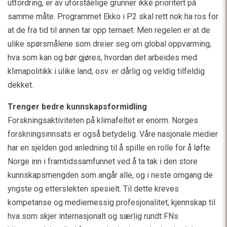
utfordring, er av uforståelige grunner ikke prioritert på
samme måte. Programmet Ekko i P2 skal rett nok ha ros for
at de fra tid til annen tar opp temaet. Men regelen er at de
ulike spørsmålene som dreier seg om global oppvarming,
hva som kan og bør gjøres, hvordan det arbeides med
klimapolitikk i ulike land, osv. er dårlig og veldig tilfeldig
dekket.
Trenger bedre kunnskapsformidling
Forskningsaktiviteten på klimafeltet er enorm. Norges
forskningsinnsats er også betydelig. Våre nasjonale medier
har en sjelden god anledning til å spille en rolle for å løfte
Norge inn i framtidssamfunnet ved å ta tak i den store
kunnskapsmengden som angår alle, og i neste omgang de
yngste og etterslekten spesielt. Til dette kreves
kompetanse og mediemessig profesjonalitet, kjennskap til
hva som skjer internasjonalt og særlig rundt FNs