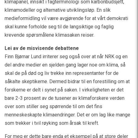
klimapanel, innsikt i fagterminologi som karbonbudsjett,
klimamodeller og alternative utviklingsløp. En slik
medieformidling vil være avgjørende for at vårt demokrati
skal kunne forholde seg til de langsiktige og faglig
krevende spørsmålene klimasaken reiser.
Lei av de misvisende debattene
Finn Bjørnar Lund irriterer seg også over at når NRK og en
del andre medier en sjelden gang lager noe om klima, så
skal de på død og liv trekke inn representanter for de
såkalte skeptikerne. Dermed bidrar til en forestilling om at
forskerne er delt i synet på saken. I virkeligheten er det
bare 2-3 prosent av de tusener av klimaforskere verden
over som stiller seg spørrende til om det fins
menneskeskapte klimaendringer. Det er om lag like mange
som trekker i tvil røyking som årsak til kreft.
For meg er dette bare enda et eksempel på at store deler