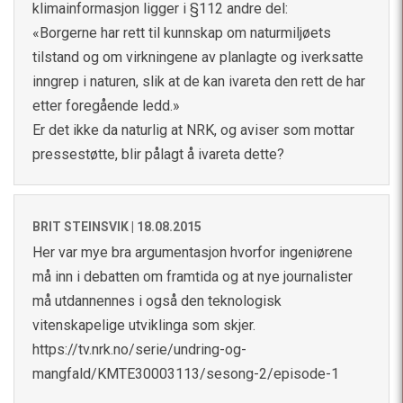
klimainformasjon ligger i §112 andre del:
«Borgerne har rett til kunnskap om naturmiljøets
tilstand og om virkningene av planlagte og iverksatte
inngrep i naturen, slik at de kan ivareta den rett de har
etter foregående ledd.»
Er det ikke da naturlig at NRK, og aviser som mottar
pressestøtte, blir pålagt å ivareta dette?
BRIT STEINSVIK |
18.08.2015
Her var mye bra argumentasjon hvorfor ingeniørene
må inn i debatten om framtida og at nye journalister
må utdannennes i også den teknologisk
vitenskapelige utviklinga som skjer.
https://tv.nrk.no/serie/undring-og-
mangfald/KMTE30003113/sesong-2/episode-1